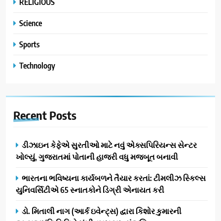
RELIGIOUS
Science
Sports
Technology
Recent
Posts
ડીઝાઇન કેફેએ સુરતીઓ માટે નવું એક્સપિરિયન્સ સેન્ટર
ખોલ્યું, ગુજરાતમાં પોતાની હાજરી વધુ મજબૂત બનાવી
ભારતના ભવિષ્યના કાર્યબળને તૈયાર કરતાં: ટીમલીઝ સ્કિલ્સ
યુનિવર્સિટીએ 65 સ્નાતકોને ડિગ્રી એનાયત કરી
ડો. મિતાલી નાગ (આર્ક ઇવેન્ટ્સ) દ્વારા કિશોર કુમારની