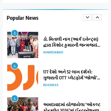
ભારતના ભવિષ્યના કાર્યબળને
તૈયાર કરતાં: ટીમલીઝ સ્કિલ્સ
યુનિવર્સિટીએ 65 સ્નાતકોને ડિગ્રી
Popular News
EDUCATION
એનાયત કરી
3
ડો. મિતાલી નાગ (આર્ક ઇવેન્ટ્સ)
દ્વારા કિશોર કુમારની જન્મજયંતિ
નિમિત્તે સંગીતમય શ્રદ્ધાંજલિ
AHMEDABAD
4
177 દેશો અને 52 લાખ દર્શકો:
ગુજરાતી OTT પ્લેટફોર્મ ‘જોજો’
(JOJO) નો વિશ્વભરમાં દબદબો
BUSINESS
5
અમદાવાદમાં યોજાયેલા ‘ઓકલ્ટ
કોન્ક્લેવ 2026’માં ઈન્ટરનેશનલ