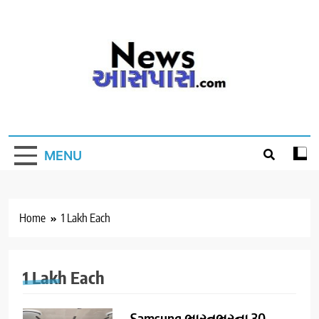
Skip
to
content
MENU
Home
1 Lakh Each
1 Lakh Each
Samsung ભારતભરના 30