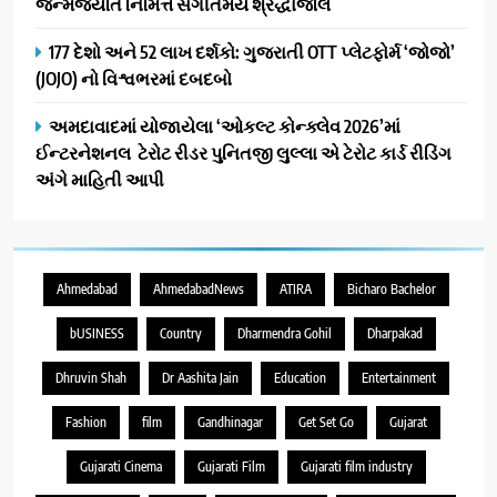
જન્મજયંતિ નિમિત્તે સંગીતમય શ્રદ્ધાંજલિ
177 દેશો અને 52 લાખ દર્શકો: ગુજરાતી OTT પ્લેટફોર્મ ‘જોજો’
(JOJO) નો વિશ્વભરમાં દબદબો
અમદાવાદમાં યોજાયેલા ‘ઓકલ્ટ કોન્ક્લેવ 2026’માં
ઈન્ટરનેશનલ ટેરોટ રીડર પુનિતજી લુલ્લા એ ટેરોટ કાર્ડ રીડિંગ
અંગે માહિતી આપી
Ahmedabad
AhmedabadNews
ATIRA
Bicharo Bachelor
bUSINESS
Country
Dharmendra Gohil
Dharpakad
Dhruvin Shah
Dr Aashita Jain
Education
Entertainment
Fashion
film
Gandhinagar
Get Set Go
Gujarat
Gujarati Cinema
Gujarati Film
Gujarati film industry