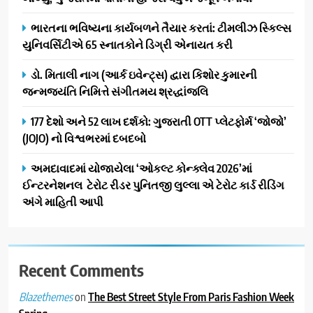
વિસ્તરણ
1
ભારતના ભવિષ્યના કાર્યબળને તૈયાર કરતાં: ટીમલીઝ સ્કિલ્સ
ડીઝાઇન કેફેએ સુરતીઓ માટે નવું
યુનિવર્સિટીએ 65 સ્નાતકોને ડિગ્રી એનાયત કરી
એક્સપિરિયન્સ સેન્ટર ખોલ્યું,
ગુજરાતમાં પોતાની હાજરી વધુ
BUSINESS
ડો. મિતાલી નાગ (આર્ક ઇવેન્ટ્સ) દ્વારા કિશોર કુમારની
મજબૂત બનાવી
જન્મજયંતિ નિમિત્તે સંગીતમય શ્રદ્ધાંજલિ
2
ભારતના ભવિષ્યના કાર્યબળને
177 દેશો અને 52 લાખ દર્શકો: ગુજરાતી OTT પ્લેટફોર્મ ‘જોજો’
તૈયાર કરતાં: ટીમલીઝ સ્કિલ્સ
(JOJO) નો વિશ્વભરમાં દબદબો
યુનિવર્સિટીએ 65 સ્નાતકોને ડિગ્રી
EDUCATION
અમદાવાદમાં યોજાયેલા ‘ઓકલ્ટ કોન્ક્લેવ 2026’માં
એનાયત કરી
ઈન્ટરનેશનલ ટેરોટ રીડર પુનિતજી લુલ્લા એ ટેરોટ કાર્ડ રીડિંગ
3
અંગે માહિતી આપી
ડો. મિતાલી નાગ (આર્ક ઇવેન્ટ્સ)
દ્વારા કિશોર કુમારની જન્મજયંતિ
નિમિત્તે સંગીતમય શ્રદ્ધાંજલિ
AHMEDABAD
Recent Comments
4
on
The Best Street Style From Paris Fashion Week
Blazethemes
177 દેશો અને 52 લાખ દર્શકો: