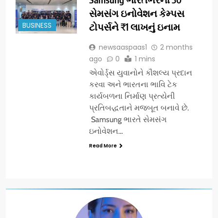
સેમસંગ ઇનોવેશન કેમ્પસ
BUSINESS
ટોપર્સને ₹1 લાખનું ઇનામ
newsaaspaas1
2 months
ago
0
1 mins
એવોર્ડ્સ યુવાનોને કૌશલ્ય પ્રદાન
કરવા અને ભારતના ભાવિ ટેક
કાર્યબળના નિર્માણ પ્રત્યેની
પ્રતિબદ્ધતાને મજબૂત બનાવે છે.
Samsung ભારતે સેમસંગ
ઇનોવેશન…
Read More