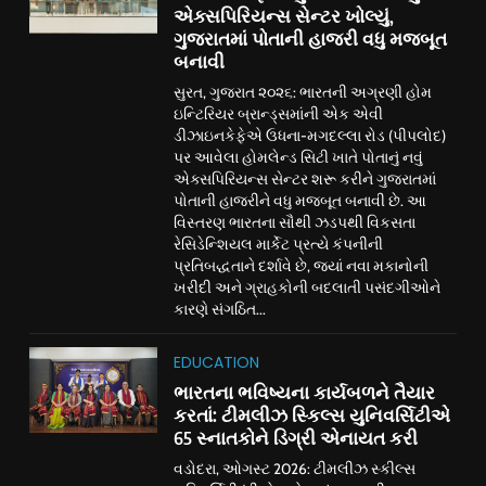
એક્સપિરિયન્સ સેન્ટર ખોલ્યું,
ગુજરાતમાં પોતાની હાજરી વધુ મજબૂત
બનાવી
સુરત, ગુજરાત ૨૦૨૬: ભારતની અગ્રણી હોમ
ઇન્ટિરિયર બ્રાન્ડ્સમાંની એક એવી
ડીઝાઇનકેફેએ ઉધના-મગદલ્લા રોડ (પીપલોદ)
પર આવેલા હોમલેન્ડ સિટી ખાતે પોતાનું નવું
એક્સપિરિયન્સ સેન્ટર શરૂ કરીને ગુજરાતમાં
પોતાની હાજરીને વધુ મજબૂત બનાવી છે. આ
વિસ્તરણ ભારતના સૌથી ઝડપથી વિકસતા
રેસિડેન્શિયલ માર્કેટ પ્રત્યે કંપનીની
પ્રતિબદ્ધતાને દર્શાવે છે, જ્યાં નવા મકાનોની
ખરીદી અને ગ્રાહકોની બદલાતી પસંદગીઓને
કારણે સંગઠિત...
EDUCATION
ભારતના ભવિષ્યના કાર્યબળને તૈયાર
કરતાં: ટીમલીઝ સ્કિલ્સ યુનિવર્સિટીએ
65 સ્નાતકોને ડિગ્રી એનાયત કરી
વડોદરા, ઓગસ્ટ 2026: ટીમલીઝ સ્કીલ્સ