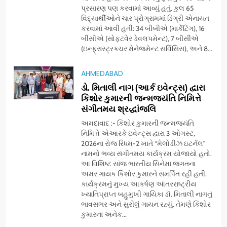
પ્રતિષ્ઠિત કાર્યક્રમ નવી દિલ્હીમાં
પ્રસારણ પણ કરવામાં આવ્યું હતું. કુલ 65
સફળતાપૂર્વક યોજાયો
વિદ્યાર્થીઓને ચાર પ્રોગ્રામમાં ડિગ્રી એનાયત
7
કરવામાં આવી હતી: 34 બીબીએ (માર્કેટિંગ), 16
સેમસંગ વિશ્વ યુવા કૌશલ્ય
બીસીએ (સોફ્ટવેર ડેવલપમેન્ટ), 7 બીસીએ
દિવસની ઉજવણી કરે છે, સેમસંગ
(ઇન્ફ્રાસ્ટ્રક્ચર મેનેજમેન્ટ સર્વિસિસ), અને 8...
દોસ્ત કૌશલ્ય વિકાસ કાર્યક્રમના
BUSINESS
CSR
30 ટોચના પ્રતિભાશાળી
AHMEDABAD
વિદ્યાર્થીઓનું સન્માન કરે છે
ડો. મિતાલી નાગ (આર્ક ઇવેન્ટ્સ) દ્વારા
8
કિશોર કુમારની જન્મજયંતિ નિમિત્તે
આયુદા ઓર્ગેનિક્સ દ્વારા
સંગીતમય શ્રદ્ધાંજલિ
ગુજરાતના 5 શહેરોમાં રિટેલ સ્ટોર્સ
અને ગીર ગાયના વૈદિક વલોણા ઘી-
અમદાવાદ :- કિશોર કુમારની જન્મજયંતિ
BUSINESS
નિમિત્તે એઆરકે ઇવેન્ટ્સ દ્વારા 3 ઓગસ્ટ,
દૂધની શુદ્ધ સેવાઓ સાથે વ્યાપક
2026ના રોજ રિધમ-2 ખાતે “મેલોડીઝ ઇટર્નલ”
વિસ્તરણ
નામનો ભવ્ય સંગીતમય કાર્યક્રમ યોજાયો હતો.
1
આ વિશિષ્ટ સાંજ ભારતીય સિનેમા જગતના
ડીઝાઇન કેફેએ સુરતીઓ માટે નવું
અમર ગાયક કિશોર કુમારને સમર્પિત રહી હતી.
એક્સપિરિયન્સ સેન્ટર ખોલ્યું,
કાર્યક્રમનું મુખ્ય આકર્ષણ આંતરરાષ્ટ્રીય
ગુજરાતમાં પોતાની હાજરી વધુ
BUSINESS
ખ્યાતિપ્રાપ્ત બહુમુખી ગાયિકા ડૉ. મિતાલી નાગનું
મજબૂત બનાવી
ભાવસભર અને સુરીલું ગાયન રહ્યું. તેમણે કિશોર
કુમારના અનેક...
2