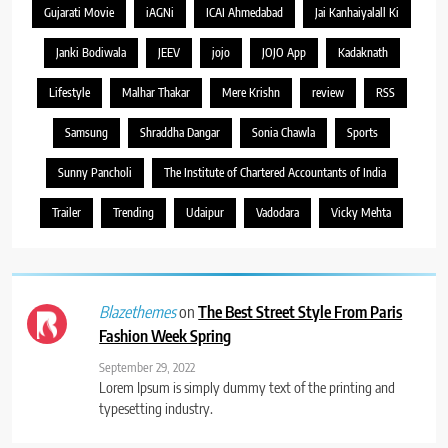
Gujarati Movie
iAGNi
ICAI Ahmedabad
Jai Kanhaiyalall Ki
Janki Bodiwala
JEEV
jojo
JOJO App
Kadaknath
Lifestyle
Malhar Thakar
Mere Krishn
review
RSS
Samsung
Shraddha Dangar
Sonia Chawla
Sports
Sunny Pancholi
The Institute of Chartered Accountants of India
Trailer
Trending
Udaipur
Vadodara
Vicky Mehta
on
The Best Street Style From Paris
Blazethemes
Fashion Week Spring
September 29, 2022
Lorem Ipsum is simply dummy text of the printing and
typesetting industry.