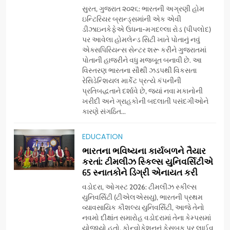
સુરત, ગુજરાત ૨૦૨૬: ભારતની અગ્રણી હોમ
ઇન્ટિરિયર બ્રાન્ડ્સમાંની એક એવી
ડીઝાઇનકેફેએ ઉધના-મગદલ્લા રોડ (પીપલોદ)
પર આવેલા હોમલેન્ડ સિટી ખાતે પોતાનું નવું
એક્સપિરિયન્સ સેન્ટર શરૂ કરીને ગુજરાતમાં
પોતાની હાજરીને વધુ મજબૂત બનાવી છે. આ
વિસ્તરણ ભારતના સૌથી ઝડપથી વિકસતા
રેસિડેન્શિયલ માર્કેટ પ્રત્યે કંપનીની
પ્રતિબદ્ધતાને દર્શાવે છે, જ્યાં નવા મકાનોની
ખરીદી અને ગ્રાહકોની બદલાતી પસંદગીઓને
કારણે સંગઠિત...
5
અમદાવાદમાં યોજાયેલા ‘ઓકલ્ટ
EDUCATION
કોન્ક્લેવ 2026’માં ઈન્ટરનેશનલ
ભારતના ભવિષ્યના કાર્યબળને તૈયાર
ટેરોટ રીડર પુનિતજી લુલ્લા એ ટેરોટ
AHMEDABAD
કરતાં: ટીમલીઝ સ્કિલ્સ યુનિવર્સિટીએ
કાર્ડ રીડિંગ અંગે માહિતી આપી
65 સ્નાતકોને ડિગ્રી એનાયત કરી
6
વડોદરા, ઓગસ્ટ 2026: ટીમલીઝ સ્કીલ્સ
ગ્લોબલ એક્સેલન્સ ફોરમ દ્વારા
યુનિવર્સિટી (ટીએલએસયુ), ભારતની પ્રથમ
નેશનલ લીડરશિપ કોન્કલેવ તથા
વ્યાવસાયિક કૌશલ્ય યુનિવર્સિટી, આજે તેનો
નવમો દીક્ષાંત સમારોહ વડોદરામાં તેના કેમ્પસમાં
ભારત સમ્માન ૨૦૨૬નો ભવ્ય અને
BUSINESS
યોજાયો હતો. કોન્વોકેશનનું ફેસબુક પર લાઈવ