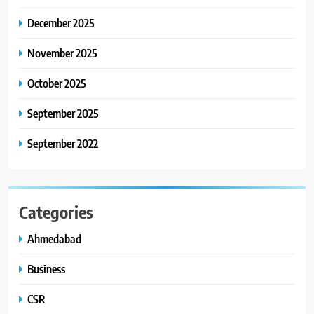
30 ટોચના પ્રતિભાશાળી
વિદ્યાર્થીઓનું સન્માન કરે છે
December 2025
8
આયુદા ઓર્ગેનિક્સ દ્વારા
November 2025
ગુજરાતના 5 શહેરોમાં રિટેલ સ્ટોર્સ
અને ગીર ગાયના વૈદિક વલોણા ઘી-
October 2025
BUSINESS
દૂધની શુદ્ધ સેવાઓ સાથે વ્યાપક
September 2025
વિસ્તરણ
September 2022
Categories
Ahmedabad
Business
CSR