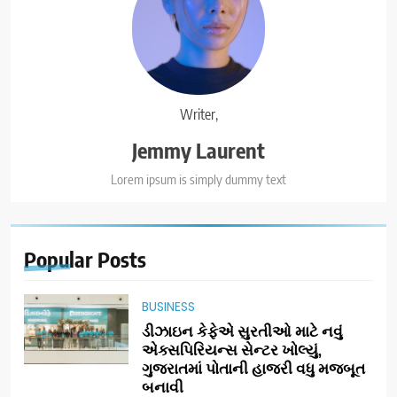
Writer,
Jemmy Laurent
Lorem ipsum is simply dummy text
Popular
Posts
BUSINESS
ડીઝાઇન કેફેએ સુરતીઓ માટે નવું
એક્સપિરિયન્સ સેન્ટર ખોલ્યું,
ગુજરાતમાં પોતાની હાજરી વધુ મજબૂત
બનાવી