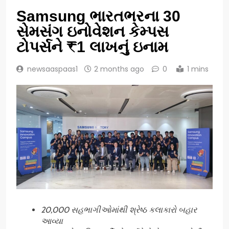
Samsung ભારતભરના 30
સેમસંગ ઇનોવેશન કેમ્પસ
ટોપર્સને ₹1 લાખનું ઇનામ
newsaaspaas1
2 months ago
0
1 mins
20,000 સહભાગીઓમાંથી શ્રેષ્ઠ કલાકારો બહાર
આવ્યા