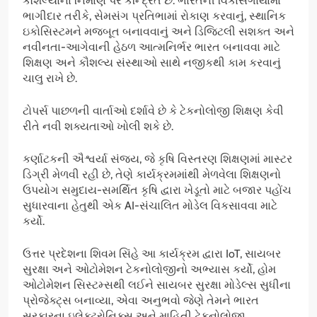
કૌશલ્યોના નિર્માણ પર કેન્દ્રિત છે. ભારતની વિકાસગાથામાં
ભાગીદાર તરીકે, સેમસંગ પ્રતિભામાં રોકાણ કરવાનું, સ્થાનિક
ઇકોસિસ્ટમને મજબૂત બનાવવાનું અને ડિજિટલી સશક્ત અને
નવીનતા-આગેવાની હેઠળ આત્મનિર્ભર ભારત બનાવવા માટે
શિક્ષણ અને કૌશલ્ય સંસ્થાઓ સાથે નજીકથી કામ કરવાનું
ચાલુ રાખે છે.
ટોપર્સ પાછળની વાર્તાઓ દર્શાવે છે કે ટેકનોલોજી શિક્ષણ કેવી
રીતે નવી શક્યતાઓ ખોલી શકે છે.
કર્ણાટકની ઐશ્વર્યા સંજય, જે કૃષિ વિસ્તરણ શિક્ષણમાં માસ્ટર
ડિગ્રી મેળવી રહી છે, તેણે કાર્યક્રમમાંથી મેળવેલા શિક્ષણનો
ઉપયોગ સમુદાય-સમર્થિત કૃષિ દ્વારા ખેડૂતો માટે બજાર પહોંચ
સુધારવાના હેતુથી એક AI-સંચાલિત મોડેલ વિકસાવવા માટે
કર્યો.
ઉત્તર પ્રદેશના શિવમ સિંહે આ કાર્યક્રમ દ્વારા IoT, સાયબર
સુરક્ષા અને ઓટોમેશન ટેકનોલોજીનો અભ્યાસ કર્યો, હોમ
ઓટોમેશન સિસ્ટમ્સથી લઈને સાયબર સુરક્ષા મોડેલ્સ સુધીના
પ્રોજેક્ટ્સ બનાવ્યા, એવા અનુભવો જેણે તેમને ભારત
સરકારના ઇલેક્ટ્રોનિક્સ અને માહિતી ટેકનોલોજી