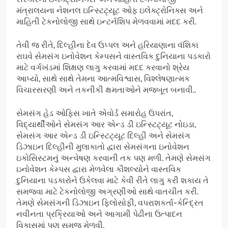
મંત્રાલયના નેશનલ ઇન્સ્ટિટ્યૂટ ઓફ ઇલેક્ટ્રોનિક્સ અને
માહિતી ટેકનોલોજી સાથે ઇન્ટર્નશિપ મેળવવામાં મદદ કરી.
તેવી જ રીતે, દિલ્હીના દેવ ઉપ્પલ અને હરિયાણાના વંશિકા
રાઘવે સેમસંગ ઇનોવેશન કેમ્પસને વાસ્તવિક દુનિયાના પડકારો
માટે વર્ગખંડમાં શિક્ષણ લાગુ કરવામાં મદદ કરવાનો શ્રેય
આપ્યો, સાથે સાથે તેમના આત્મવિશ્વાસ, વિશ્લેષણાત્મક
વિચારસરણી અને તકનીકી ક્ષમતાઓને મજબૂત બનાવી..
સેમસંગ હેડ ઓફિસ ખાતે એવોર્ડ સમારોહ ઉપરાંત,
વિદ્યાર્થીઓને સેમસંગ આર એન્ડ ડી ઇન્સ્ટિટ્યૂટ નોઇડા,
સેમસંગ આર એન્ડ ડી ઇન્સ્ટિટ્યૂટ દિલ્હી અને સેમસંગ
ડિઝાઇન દિલ્હીની મુલાકાતો દ્વારા સેમસંગના ઇનોવેશન
ઇકોસિસ્ટમનું અન્વેષણ કરવાની તક પણ મળી. તેમણે સેમસંગ
ઇનોવેશન કેમ્પસ દ્વારા મેળવેલા કૌશલ્યોને વાસ્તવિક
દુનિયાના પડકારોને ઉકેલવા માટે કેવી રીતે લાગુ કરી શકાય તે
સમજવા માટે ટેકનોલોજી અગ્રણીઓ સાથે વાતચીત કરી.
તેમણે સેમસંગની ડિઝાઇન ફિલોસોફી, વપરાશકર્તા-કેન્દ્રિત
નવીનતા પ્રક્રિયાઓ અને આગામી પેઢીના ઉત્પાદન
વિકાસમાં પણ સમજ મેળવી.