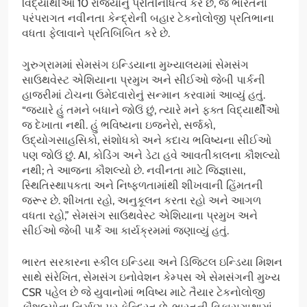
વિદ્યાર્થીઓ 10 રાજ્યોનું પ્રતિનિધિત્વ કરે છે, જે ભારતના
પરંપરાગત નવીનતા કેન્દ્રોની બહાર ટેકનોલોજી પ્રતિભાના
વધતા ફેલાવાને પ્રતિબિંબિત કરે છે.
ગુરુગ્રામમાં સેમસંગ ઇન્ડિયાના મુખ્યાલયમાં સેમસંગ
સાઉથવેસ્ટ એશિયાના પ્રમુખ અને સીઈઓ જેબી પાર્કની
હાજરીમાં ટોચના ઉમેદવારોનું સન્માન કરવામાં આવ્યું હતું.
“જ્યારે હું તમને બધાને જોઉં છું, ત્યારે મને ફક્ત વિદ્યાર્થીઓ
જ દેખાતા નથી. હું ભવિષ્યના ઇજનેરો, સર્જકો,
ઉદ્યોગસાહસિકો, સંશોધકો અને કદાચ ભવિષ્યના સીઈઓ
પણ જોઉં છું. AI, કોડિંગ અને ડેટા હવે આવતીકાલના કૌશલ્યો
નથી; તે આજના કૌશલ્યો છે. નવીનતા માટે જિજ્ઞાસા,
સ્થિતિસ્થાપકતા અને નિષ્ફળતામાંથી શીખવાની હિંમતની
જરૂર છે. શીખતા રહો, અનુકૂલન કરતા રહો અને આગળ
વધતા રહો,” સેમસંગ સાઉથવેસ્ટ એશિયાના પ્રમુખ અને
સીઈઓ જેબી પાર્કે આ કાર્યક્રમમાં જણાવ્યું હતું.
ભારત સરકારના સ્કીલ ઇન્ડિયા અને ડિજિટલ ઇન્ડિયા મિશન
સાથે સંરેખિત, સેમસંગ ઇનોવેશન કેમ્પસ એ સેમસંગની મુખ્ય
CSR પહેલ છે જે યુવાનોમાં ભવિષ્ય માટે તૈયાર ટેકનોલોજી