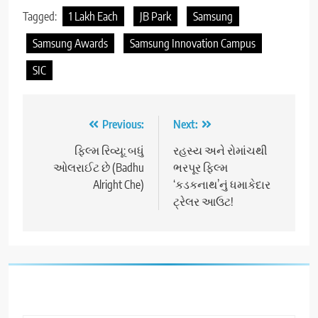
Tagged:
1 Lakh Each
JB Park
Samsung
Samsung Awards
Samsung Innovation Campus
SIC
Post
Previous:
Next:
navigation
ફિલ્મ રિવ્યૂ: બધું
રહસ્ય અને રોમાંચથી
ઓલરાઈટ છે (Badhu
ભરપૂર ફિલ્મ
Alright Che)
‘કડકનાથ’નું ધમાકેદાર
ટ્રેલર આઉટ!