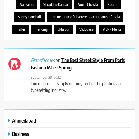
Samsung
Shraddha Dangar
Sonia Chawla
Sports
Sunny Pancholi
The Institute of Chartered Accountants of India
Trailer
Trending
Udaipur
Vadodara
Vicky Mehta
on
The Best Street Style From Paris
Blazethemes
Fashion Week Spring
September 29, 2022
Lorem Ipsum is simply dummy text of the printing and
typesetting industry.
Ahmedabad
Business