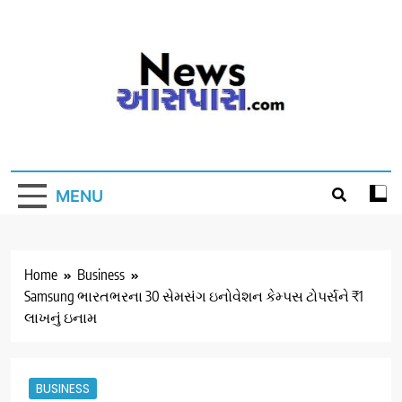
Skip
to
content
MENU
Home
Business
Samsung ભારતભરના 30 સેમસંગ ઇનોવેશન કેમ્પસ ટોપર્સને ₹1
લાખનું ઇનામ
BUSINESS