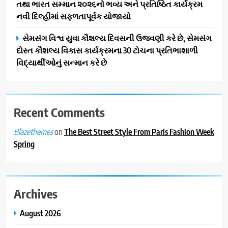
તથા ભારત સમ્માન ૨૦૨૬નો ભવ્ય અને પ્રતિષ્ઠિત કાર્યક્રમ
નવી દિલ્હીમાં સફળતાપૂર્વક યોજાયો
સેમસંગ વિશ્વ યુવા કૌશલ્ય દિવસની ઉજવણી કરે છે, સેમસંગ
દોસ્ત કૌશલ્ય વિકાસ કાર્યક્રમના 30 ટોચના પ્રતિભાશાળી
વિદ્યાર્થીઓનું સન્માન કરે છે
Recent Comments
on
The Best Street Style From Paris Fashion Week
Blazethemes
Spring
Archives
August 2026