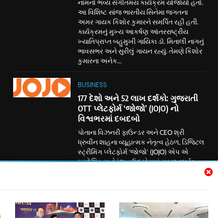
નામનો ભવ્ય સંગીતમય કાર્યક્રમ યોજાયો હતો.
આ વિશિષ્ટ સાંજ ભારતીય સિનેમા જગતના
અમર ગાયક કિશોર કુમારને સમર્પિત રહી હતી.
કાર્યક્રમનું મુખ્ય આકર્ષણ આંતરરાષ્ટ્રીય
ખ્યાતિપ્રાપ્ત બહુમુખી ગાયિકા ડૉ. મિતાલી નાગનું
ભાવસભર અને સુરીલું ગાયન રહ્યું. તેમણે કિશોર
કુમારના અનેક...
BUSINESS
177 દેશો અને 52 લાખ દર્શકો: ગુજરાતી
OTT પ્લેટફોર્મ ‘જોજો’ (JOJO) નો
વિશ્વભરમાં દબદબો
પોતાના વિઝનરી ફાઉન્ડર અને CEO શ્રી
ધ્રુવીન શાહના વ્યૂહાત્મક નેતૃત્વ હેઠળ, ડિજિટલ
સ્ટ્રીમિંગ પ્લેટફોર્મ ‘જોજો’ (JOJO) એપ એ
પ્રાદેશિક મનોરંજન ઉદ્યોગમાં સફળતાપૂર્વક
ક્રાંતિકારી પરિવર્તન આણ્યું છે. ડિજિટલ
જગતમાં ધમાકેદાર એન્ટ્રી કર્યા પછી, અમદાવાદ
સ્થિત આ કંપનીએ ઉચ્ચ ગુણવત્તાવાળા
સ્ટોરીટેલિંગ અને પ્રાદેશિક પ્રતિનિધિત્વ વચ્ચેના
અંતરને ઝડપથી દૂર કર્યું છે. હાલમાં BSE પર