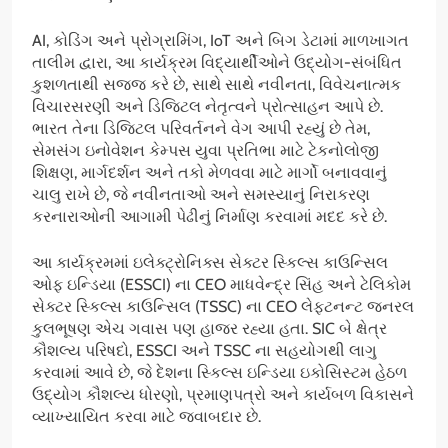
AI, કોડિંગ અને પ્રોગ્રામિંગ, IoT અને બિગ ડેટામાં માળખાગત
તાલીમ દ્વારા, આ કાર્યક્રમ વિદ્યાર્થીઓને ઉદ્યોગ-સંબંધિત
કુશળતાથી સજ્જ કરે છે, સાથે સાથે નવીનતા, વિવેચનાત્મક
વિચારસરણી અને ડિજિટલ નેતૃત્વને પ્રોત્સાહન આપે છે.
ભારત તેના ડિજિટલ પરિવર્તનને વેગ આપી રહ્યું છે તેમ,
સેમસંગ ઇનોવેશન કેમ્પસ યુવા પ્રતિભા માટે ટેકનોલોજી
શિક્ષણ, માર્ગદર્શન અને તકો મેળવવા માટે માર્ગો બનાવવાનું
ચાલુ રાખે છે, જે નવીનતાઓ અને સમસ્યાનું નિરાકરણ
કરનારાઓની આગામી પેઢીનું નિર્માણ કરવામાં મદદ કરે છે.
આ કાર્યક્રમમાં ઇલેક્ટ્રોનિક્સ સેક્ટર સ્કિલ્સ કાઉન્સિલ
ઓફ ઇન્ડિયા (ESSCI) ના CEO માધવેન્દ્ર સિંહ અને ટેલિકોમ
સેક્ટર સ્કિલ્સ કાઉન્સિલ (TSSC) ના CEO લેફ્ટનન્ટ જનરલ
કુલભૂષણ એચ ગવાસ પણ હાજર રહ્યા હતા. SIC બે ક્ષેત્ર
કૌશલ્ય પરિષદો, ESSCI અને TSSC ના સહયોગથી લાગુ
કરવામાં આવે છે, જે દેશના સ્કિલ્સ ઇન્ડિયા ઇકોસિસ્ટમ હેઠળ
ઉદ્યોગ કૌશલ્ય ધોરણો, પ્રમાણપત્રો અને કાર્યબળ વિકાસને
વ્યાખ્યાયિત કરવા માટે જવાબદાર છે.