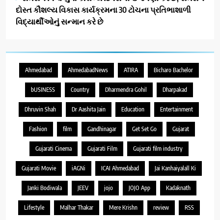
દોસ્ત કૌશલ્ય વિકાસ કાર્યક્રમના 30 ટોચના પ્રતિભાશાળી
વિદ્યાર્થીઓનું સન્માન કરે છે
Ahmedabad
AhmedabadNews
ATIRA
Bicharo Bachelor
bUSINESS
Country
Dharmendra Gohil
Dharpakad
Dhruvin Shah
Dr Aashita Jain
Education
Entertainment
Fashion
film
Gandhinagar
Get Set Go
Gujarat
Gujarati Cinema
Gujarati Film
Gujarati film industry
Gujarati Movie
iAGNi
ICAI Ahmedabad
Jai Kanhaiyalall Ki
Janki Bodiwala
JEEV
jojo
JOJO App
Kadaknath
Lifestyle
Malhar Thakar
Mere Krishn
review
RSS