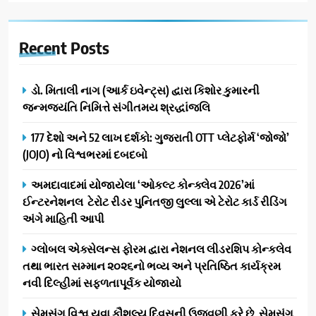
Recent
Posts
ડો. મિતાલી નાગ (આર્ક ઇવેન્ટ્સ) દ્વારા કિશોર કુમારની
જન્મજયંતિ નિમિત્તે સંગીતમય શ્રદ્ધાંજલિ
177 દેશો અને 52 લાખ દર્શકો: ગુજરાતી OTT પ્લેટફોર્મ ‘જોજો’
(JOJO) નો વિશ્વભરમાં દબદબો
અમદાવાદમાં યોજાયેલા ‘ઓકલ્ટ કોન્ક્લેવ 2026’માં
ઈન્ટરનેશનલ ટેરોટ રીડર પુનિતજી લુલ્લા એ ટેરોટ કાર્ડ રીડિંગ
અંગે માહિતી આપી
ગ્લોબલ એક્સેલન્સ ફોરમ દ્વારા નેશનલ લીડરશિપ કોન્કલેવ
તથા ભારત સમ્માન ૨૦૨૬નો ભવ્ય અને પ્રતિષ્ઠિત કાર્યક્રમ
નવી દિલ્હીમાં સફળતાપૂર્વક યોજાયો
સેમસંગ વિશ્વ યુવા કૌશલ્ય દિવસની ઉજવણી કરે છે, સેમસંગ