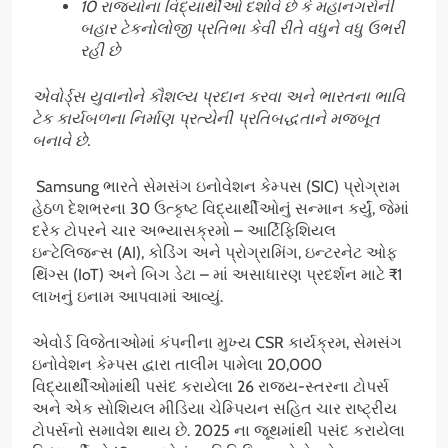
10 રાજ્યોના વિદ્યાર્થીઓ દર્શાવે છે કે મહાનગરોની
બહાર ટેકનોલોજી પ્રતિભા કેવી રીતે વધુને વધુ ઉભરી
રહી છે
એવોર્ડ્સ યુવાનોને કૌશલ્ય પ્રદાન કરવા અને ભારતના ભાવિ
ટેક કાર્યબળના નિર્માણ પ્રત્યેની પ્રતિબદ્ધતાને મજબૂત
બનાવે છે.
Samsung ભારતે સેમસંગ ઇનોવેશન કેમ્પસ (SIC) પ્રોગ્રામ
હેઠળ દેશભરના 30 ઉત્કૃષ્ટ વિદ્યાર્થીઓનું સન્માન કર્યું, જેમાં
દરેક ટોપરને ચાર અભ્યાસક્રમો – આર્ટિફિશિયલ
ઇન્ટેલિજન્સ (AI), કોડિંગ અને પ્રોગ્રામિંગ, ઇન્ટરનેટ ઓફ
થિંગ્સ (IoT) અને બિગ ડેટા – માં અસાધારણ પ્રદર્શન માટે ₹1
લાખનું ઇનામ આપવામાં આવ્યું.
એવોર્ડ વિજેતાઓમાં કંપનીના મુખ્ય CSR કાર્યક્રમ, સેમસંગ
ઇનોવેશન કેમ્પસ દ્વારા તાલીમ પામેલા 20,000
વિદ્યાર્થીઓમાંથી પસંદ કરાયેલા 26 રાજ્ય-સ્તરના ટોપર્સ
અને એક સોશિયલ મીડિયા ચેમ્પિયન સહિત ચાર રાષ્ટ્રીય
ટોપર્સનો સમાવેશ થાય છે. 2025 ના જૂથમાંથી પસંદ કરાયેલા