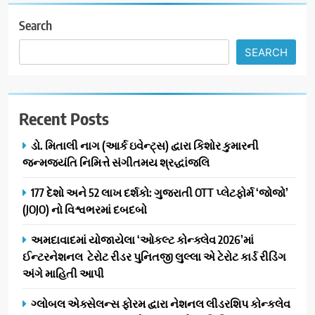
Search
SEARCH
Recent Posts
ડો. મિતાલી નાગ (આર્ક ઇવેન્ટ્સ) દ્વારા કિશોર કુમારની
જન્મજયંતિ નિમિત્તે સંગીતમય શ્રદ્ધાંજલિ
177 દેશો અને 52 લાખ દર્શકો: ગુજરાતી OTT પ્લેટફોર્મ ‘જોજો’
(JOJO) નો વિશ્વભરમાં દબદબો
અમદાવાદમાં યોજાયેલા ‘ઓકલ્ટ કોન્ક્લેવ 2026’માં
ઈન્ટરનેશનલ ટેરોટ રીડર પુનિતજી લુલ્લા એ ટેરોટ કાર્ડ રીડિંગ
અંગે માહિતી આપી
ગ્લોબલ એક્સેલન્સ ફોરમ દ્વારા નેશનલ લીડરશિપ કોન્કલેવ