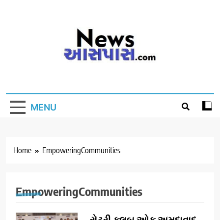
Skip
to
content
MENU
Home
EmpoweringCommunities
EmpoweringCommunities
રોટરી ક્લબ ઓફ અમદાવાદ