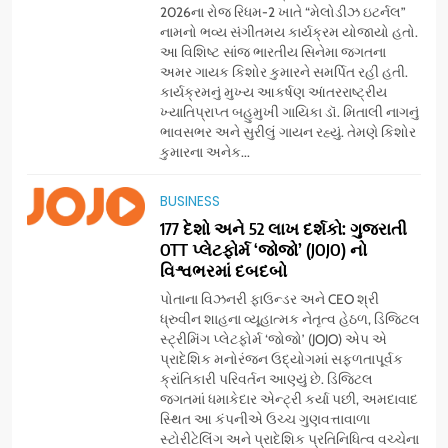
2026ના રોજ રિધમ-2 ખાતે “મેલોડીઝ ઇટર્નલ”
નામનો ભવ્ય સંગીતમય કાર્યક્રમ યોજાયો હતો.
આ વિશિષ્ટ સાંજ ભારતીય સિનેમા જગતના
અમર ગાયક કિશોર કુમારને સમર્પિત રહી હતી.
કાર્યક્રમનું મુખ્ય આકર્ષણ આંતરરાષ્ટ્રીય
ખ્યાતિપ્રાપ્ત બહુમુખી ગાયિકા ડૉ. મિતાલી નાગનું
ભાવસભર અને સુરીલું ગાયન રહ્યું. તેમણે કિશોર
કુમારના અનેક...
5
BUSINESS
સેમસંગ વિશ્વ યુવા કૌશલ્ય
દિવસની ઉજવણી કરે છે, સેમસંગ
177 દેશો અને 52 લાખ દર્શકો: ગુજરાતી
OTT પ્લેટફોર્મ ‘જોજો’ (JOJO) નો
દોસ્ત કૌશલ્ય વિકાસ કાર્યક્રમના
BUSINESS
CSR
વિશ્વભરમાં દબદબો
30 ટોચના પ્રતિભાશાળી
વિદ્યાર્થીઓનું સન્માન કરે છે
પોતાના વિઝનરી ફાઉન્ડર અને CEO શ્રી
6
ધ્રુવીન શાહના વ્યૂહાત્મક નેતૃત્વ હેઠળ, ડિજિટલ
આયુદા ઓર્ગેનિક્સ દ્વારા
સ્ટ્રીમિંગ પ્લેટફોર્મ ‘જોજો’ (JOJO) એપ એ
ગુજરાતના 5 શહેરોમાં રિટેલ સ્ટોર્સ
પ્રાદેશિક મનોરંજન ઉદ્યોગમાં સફળતાપૂર્વક
ક્રાંતિકારી પરિવર્તન આણ્યું છે. ડિજિટલ
અને ગીર ગાયના વૈદિક વલોણા ઘી-
BUSINESS
જગતમાં ધમાકેદાર એન્ટ્રી કર્યા પછી, અમદાવાદ
દૂધની શુદ્ધ સેવાઓ સાથે વ્યાપક
સ્થિત આ કંપનીએ ઉચ્ચ ગુણવત્તાવાળા
વિસ્તરણ
સ્ટોરીટેલિંગ અને પ્રાદેશિક પ્રતિનિધિત્વ વચ્ચેના
7