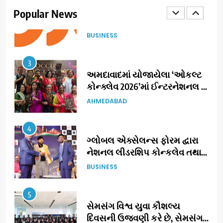
(JOJO) નો વિશ્વભરમાં દબદબો
Popular News
BUSINESS
3
અમદાવાદમાં યોજાયેલા ‘ઓકલ્ટ
કોન્ક્લેવ 2026’માં ઈન્ટરનેશનલ
ટેરોટ રીડર પુનિતજી લુલ્લા એ ટેરોટ
AHMEDABAD
કાર્ડ રીડિંગ અંગે માહિતી આપી
4
ગ્લોબલ એક્સેલન્સ ફોરમ દ્વારા
નેશનલ લીડરશિપ કોન્કલેવ તથા
ભારત સમ્માન ૨૦૨૬નો ભવ્ય અને
BUSINESS
પ્રતિષ્ઠિત કાર્યક્રમ નવી દિલ્હીમાં
સફળતાપૂર્વક યોજાયો
5
સેમસંગ વિશ્વ યુવા કૌશલ્ય
દિવસની ઉજવણી કરે છે, સેમસંગ
દોસ્ત કૌશલ્ય વિકાસ કાર્યક્રમના
BUSINESS
CSR
30 ટોચના પ્રતિભાશાળી