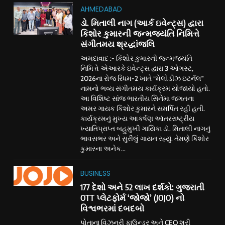
AHMEDABAD
ડો. મિતાલી નાગ (આર્ક ઇવેન્ટ્સ) દ્વારા
કિશોર કુમારની જન્મજયંતિ નિમિત્તે
સંગીતમય શ્રદ્ધાંજલિ
અમદાવાદ :- કિશોર કુમારની જન્મજયંતિ
નિમિત્તે એઆરકે ઇવેન્ટ્સ દ્વારા 3 ઓગસ્ટ,
2026ના રોજ રિધમ-2 ખાતે “મેલોડીઝ ઇટર્નલ”
નામનો ભવ્ય સંગીતમય કાર્યક્રમ યોજાયો હતો.
આ વિશિષ્ટ સાંજ ભારતીય સિનેમા જગતના
અમર ગાયક કિશોર કુમારને સમર્પિત રહી હતી.
કાર્યક્રમનું મુખ્ય આકર્ષણ આંતરરાષ્ટ્રીય
ખ્યાતિપ્રાપ્ત બહુમુખી ગાયિકા ડૉ. મિતાલી નાગનું
ભાવસભર અને સુરીલું ગાયન રહ્યું. તેમણે કિશોર
કુમારના અનેક...
BUSINESS
177 દેશો અને 52 લાખ દર્શકો: ગુજરાતી
OTT પ્લેટફોર્મ ‘જોજો’ (JOJO) નો
વિશ્વભરમાં દબદબો
પોતાના વિઝનરી ફાઉન્ડર અને CEO શ્રી