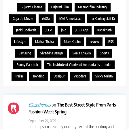
Gujarati Cinema
Gujarati Film
Gujarati film industry
Gujarati Movie
iAGNi
ICAI Ahmedabad
Jai Kanhaiyalall Ki
Janki Bodiwala
JEEV
jojo
JOJO App
Kadaknath
Lifestyle
Malhar Thakar
Mere Krishn
review
RSS
Samsung
Shraddha Dangar
Sonia Chawla
Sports
Sunny Pancholi
The Institute of Chartered Accountants of India
Trailer
Trending
Udaipur
Vadodara
Vicky Mehta
on
The Best Street Style From Paris
Blazethemes
Fashion Week Spring
September 29, 2022
Lorem Ipsum is simply dummy text of the printing and