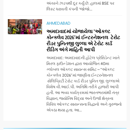
અંતરને ઝડપથી દૂર કર્યું છે. હાલમાં BSE પર
‘ગેટ સેટ ગો’ નું પાવર-પેક્ડ ટ્રેલર
લિસ્ટ ધરાવતી કંપની ‘જોજો...
લોન્ચ: 7 ઓગસ્ટે રિલીઝ થઈ રહેલ
આ ફિલ્મમાં હાઇ-ટેક VFX જોવા
ENTERTAINMENT
AHMEDABAD
મળશે
અમદાવાદમાં યોજાયેલા ‘ઓકલ્ટ
કોન્ક્લેવ 2026’માં ઈન્ટરનેશનલ ટેરોટ
8
રીડર પુનિતજી લુલ્લા એ ટેરોટ કાર્ડ
અમદાવાદમાં ભારે વરસાદ વચ્ચે
રીડિંગ અંગે માહિતી આપી
ફિલ્મ ‘ગેટ સેટ ગો’ની ‘ટીમ
ચિરંજીવી’ માનવતાના કાર્ય માટે
અમદાવાદ: અમદાવાદની હોટેલ પ્રેસિડેન્ટ ખાતે
AHMEDABAD
CSR
મિરલ ફાઉન્ડેશન દ્વારા આયોજિત 40મા
આગળ આવી: ગુલબાઈ ટેકરાના
ગ્લોબલ ઓકલ્ટ સાયન્સ સમિટ – “ઓકલ્ટ
પ્રભાવિત પરિવારોને ફૂડ પેકેટ્સ
કોન્ક્લેવ 2026″માં જાણીતા ઈન્ટરનેશનલ
1
અને પીવાના પાણીનું વિતરણ કર્યું
સેલિબ્રિટી ટેરોટ કાર્ડ રીડર પુનિત જી. લુલ્લાએ
ડો. મિતાલી નાગ (આર્ક ઇવેન્ટ્સ)
વિશેષ વી.આઈ.પી. અતિથિ તરીકે હાજરી આપી
દ્વારા કિશોર કુમારની જન્મજયંતિ
હતી. આ ભવ્ય કાર્યક્રમમાં ભારતભરમાંથી તંત્ર
નિમિત્તે સંગીતમય શ્રદ્ધાંજલિ
AHMEDABAD
વિજ્ઞાન, જ્યોતિષ વિદ્યા અને ઉર્જા ક્ષેત્રના
વિવિધ ઓકલ્ટ સાયન્સના વિદ્વાનો અને ગુરુજનો
એકઠા થયા હતા. આ...
2
177 દેશો અને 52 લાખ દર્શકો:
ગુજરાતી OTT પ્લેટફોર્મ ‘જોજો’