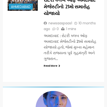
મેજેસ્ટીનો 21મો સમારોહ
AHMEDABAD
યોજાયો
newsaaspaas1
10 months
ago
0
1 mins
અમદાવાદ : રોટરી ક્લબ ઓફ
અમદાવાદ મેજેસ્ટીનો 21મો સમારોહ
યોજાયો હતો, જેમાં મુખ્ય મહેમાન
તરીકે રાજ્યના પૂર્વ ગૃહમંત્રી અને
ગુજરાત…
Read More