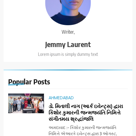
Writer,
Jemmy Laurent
Lorem ipsum is simply dummy text
Popular
Posts
AHMEDABAD
ડો. મિતાલી નાગ (આર્ક ઇવેન્ટ્સ) દ્વારા
કિશોર કુમારની જન્મજયંતિ નિમિત્તે
સંગીતમય શ્રદ્ધાંજલિ
અમદાવાદ :- કિશોર કુમારની જન્મજયંતિ
નિમિત્તે એઆરકે ઇવેન્ટ્સ દ્વારા 3 ઓગસ્ટ,