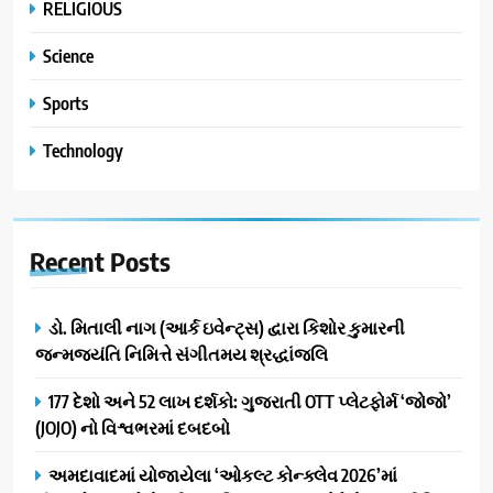
RELIGIOUS
Science
Sports
Technology
Recent
Posts
ડો. મિતાલી નાગ (આર્ક ઇવેન્ટ્સ) દ્વારા કિશોર કુમારની
જન્મજયંતિ નિમિત્તે સંગીતમય શ્રદ્ધાંજલિ
177 દેશો અને 52 લાખ દર્શકો: ગુજરાતી OTT પ્લેટફોર્મ ‘જોજો’
(JOJO) નો વિશ્વભરમાં દબદબો
અમદાવાદમાં યોજાયેલા ‘ઓકલ્ટ કોન્ક્લેવ 2026’માં