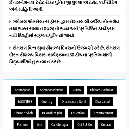
ઈન્ટરનેશનલ ટેરોટ રીડર પુનિતજી લુલ્લા એ ટેરોટ કાર્ડ રીડિંગ
અંગે માહિતી આપી
ગ્લોબલ એક્સેલન્સ ફોરમ દ્વારા નેશનલ લીડરશિપ કોન્કલેવ
તથા ભારત સમ્માન ૨૦૨૬નો ભવ્ય અને પ્રતિષ્ઠિત કાર્યક્રમ
નવી દિલ્હીમાં સફળતાપૂર્વક યોજાયો
સેમસંગ વિશ્વ યુવા કૌશલ્ય દિવસની ઉજવણી કરે છે, સેમસંગ
દોસ્ત કૌશલ્ય વિકાસ કાર્યક્રમના 30 ટોચના પ્રતિભાશાળી
વિદ્યાર્થીઓનું સન્માન કરે છે
Ahmedabad
AhmedabadNews
ATIRA
Bicharo Bachelor
bUSINESS
Country
Dharmendra Gohil
Dharpakad
Dhruvin Shah
Dr Aashita Jain
Education
Entertainment
Fashion
film
Gandhinagar
Get Set Go
Gujarat