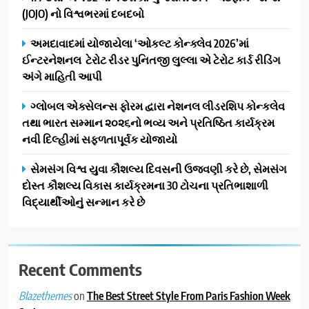
(JOJO) નો વિશ્વભરમાં દબદબો
દ્વારા કિશોર કુમારની જન્મજયંતિ
નિમિત્તે સંગીતમય શ્રદ્ધાંજલિ
AHMEDABAD
અમદાવાદમાં યોજાયેલા ‘ઓકલ્ટ કોન્ક્લેવ 2026’માં
ઈન્ટરનેશનલ ટેરોટ રીડર પુનિતજી લુલ્લા એ ટેરોટ કાર્ડ રીડિંગ
2
અંગે માહિતી આપી
177 દેશો અને 52 લાખ દર્શકો:
ગુજરાતી OTT પ્લેટફોર્મ ‘જોજો’
ગ્લોબલ એક્સેલન્સ ફોરમ દ્વારા નેશનલ લીડરશિપ કોન્કલેવ
(JOJO) નો વિશ્વભરમાં દબદબો
તથા ભારત સમ્માન ૨૦૨૬નો ભવ્ય અને પ્રતિષ્ઠિત કાર્યક્રમ
BUSINESS
નવી દિલ્હીમાં સફળતાપૂર્વક યોજાયો
3
સેમસંગ વિશ્વ યુવા કૌશલ્ય દિવસની ઉજવણી કરે છે, સેમસંગ
અમદાવાદમાં યોજાયેલા ‘ઓકલ્ટ
દોસ્ત કૌશલ્ય વિકાસ કાર્યક્રમના 30 ટોચના પ્રતિભાશાળી
કોન્ક્લેવ 2026’માં ઈન્ટરનેશનલ
વિદ્યાર્થીઓનું સન્માન કરે છે
ટેરોટ રીડર પુનિતજી લુલ્લા એ ટેરોટ
AHMEDABAD
કાર્ડ રીડિંગ અંગે માહિતી આપી
4
Recent Comments
ગ્લોબલ એક્સેલન્સ ફોરમ દ્વારા
નેશનલ લીડરશિપ કોન્કલેવ તથા
on
The Best Street Style From Paris Fashion Week
Blazethemes
ભારત સમ્માન ૨૦૨૬નો ભવ્ય અને
BUSINESS