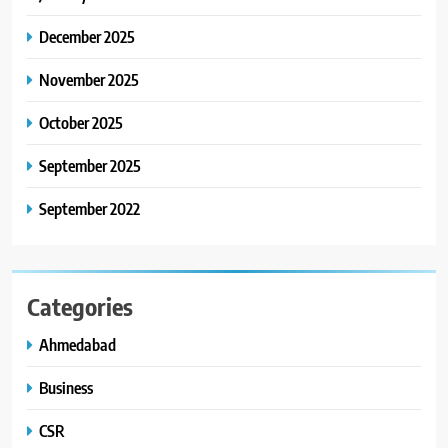
8
અમદાવાદમાં ભારે વરસાદ વચ્ચે
December 2025
ફિલ્મ ‘ગેટ સેટ ગો’ની ‘ટીમ
ચિરંજીવી’ માનવતાના કાર્ય માટે
November 2025
AHMEDABAD
CSR
આગળ આવી: ગુલબાઈ ટેકરાના
પ્રભાવિત પરિવારોને ફૂડ પેકેટ્સ
October 2025
અને પીવાના પાણીનું વિતરણ કર્યું
September 2025
September 2022
Categories
Ahmedabad
Business
CSR