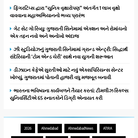
ફિંગરટિપ્સ દ્વારા “યુનિક વૃક્ષારોપણ” અંતર્ગત 1 લાખ વૃક્ષો
વાવવાના મહાઅભિયાનનો ભવ્ય પ્રારંભ
ગેટ સેટ ગો રિવ્યુ: ગુજરાતી સિનેમામાં એક્શન અને રોમાંચનો
એક તદ્દન નવો અને અનોખો અંદાજ
ઝી સ્ટુડિયોઝનું ગુજરાતી સિનેમામાં ગ્રાન્ડ એન્ટ્રી: સિદ્ધાર્થ
રાંદેરિયાની ‘ટોમ એન્ડ ચેરી’ સાથે નવા યુગની શરૂઆત
ડીઝાઇન કેફેએ સુરતીઓ માટે નવું એક્સપિરિયન્સ સેન્ટર
ખોલ્યું, ગુજરાતમાં પોતાની હાજરી વધુ મજબૂત બનાવી
ભારતના ભવિષ્યના કાર્યબળને તૈયાર કરતાં: ટીમલીઝ સ્કિલ્સ
યુનિવર્સિટીએ 65 સ્નાતકોને ડિગ્રી એનાયત કરી
2026
Ahmedabad
AhmedabadNews
ATIRA