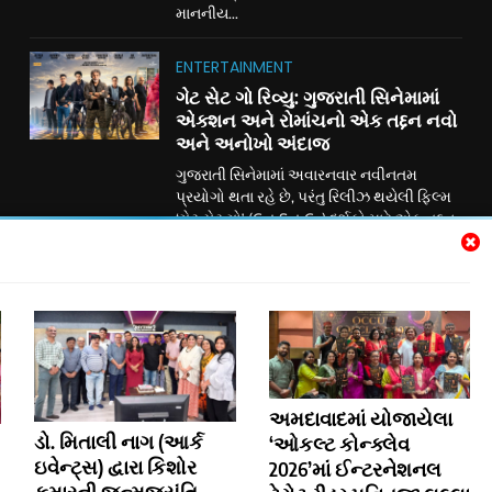
માનનીય...
ENTERTAINMENT
ગેટ સેટ ગો રિવ્યુ: ગુજરાતી સિનેમામાં
એક્શન અને રોમાંચનો એક તદ્દન નવો
અને અનોખો અંદાજ
ગુજરાતી સિનેમામાં અવારનવાર નવીનતમ
પ્રયોગો થતા રહે છે, પરંતુ રિલીઝ થયેલી ફિલ્મ
‘ગેટ સેટ ગો’ (Get Set Go) દર્શકો માટે એક તદ્દન
નવો, તાજો અને રોમાંચક અનુભવ લઈને આવી
છે. અર્ણવ કુમારના નિર્દેશન અને જીનલ
બેલાણીની શાનદાર વાર્તા પર આધારિત આ એક
એક્શન-એડવેન્ચર થ્રિલર ફિલ્મ છે, જે
ગુજરાતી સિનેમામાં અત્યાર સુધી બહુ ઓછી
જોવા મળેલી...
Subscribe Us
અમદાવાદમાં યોજાયેલા
ડો. મિતાલી નાગ (આર્ક
‘ઓકલ્ટ કોન્ક્લેવ
ઇવેન્ટ્સ) દ્વારા કિશોર
2026’માં ઈન્ટરનેશનલ