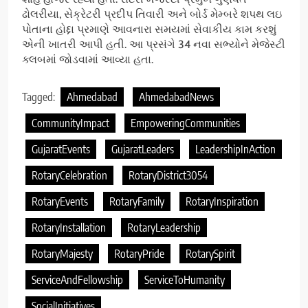
ઢોલરીયા, સેક્રેટરી પ્રદીપ તિવારી અને બોર્ડ મેમ્બરે શપથ લઇ
પોતાના હોદ્દા પ્રમાણે આવનારા સમયમાં સેવાકીય કામ કરશું
એની ખાતરી આપી હતી. આ પ્રસંગે 34 નવા સભ્યોને મેજેસ્ટી
ક્લબમાં જોડવામાં આવ્યા હતા.
Tagged:
Ahmedabad
AhmedabadNews
CommunityImpact
EmpoweringCommunities
GujaratEvents
GujaratLeaders
LeadershipInAction
RotaryCelebration
RotaryDistrict3054
RotaryEvents
RotaryFamily
RotaryInspiration
RotaryInstallation
RotaryLeadership
RotaryMajesty
RotaryPride
RotarySpirit
ServiceAndFellowship
ServiceToHumanity
SocialInitiatives