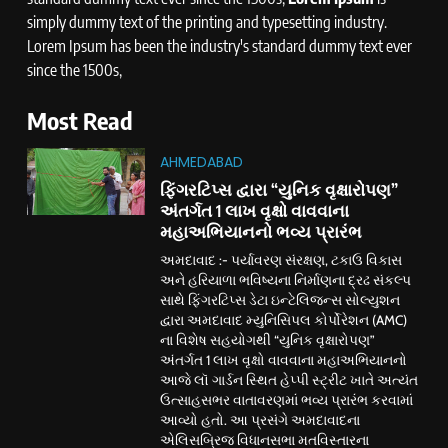
simply dummy text of the printing and typesetting industry.
Lorem Ipsum has been the industry's standard dummy text ever
since the 1500s,
Most Read
AHMEDABAD
ફિંગરટિપ્સ દ્વારા “યુનિક વૃક્ષારોપણ”
અંતર્ગત 1 લાખ વૃક્ષો વાવવાના
મહાઅભિયાનનો ભવ્ય પ્રારંભ
અમદાવાદ :- પર્યાવરણ સંરક્ષણ, ટકાઉ વિકાસ
અને હરિયાળા ભવિષ્યના નિર્માણના દ્રઢ સંકલ્પ
સાથે ફિંગરટિપ્સ ડેટા ઇન્ટેલિજન્સ સોલ્યુશન
દ્વારા અમદાવાદ મ્યુનિસિપલ કોર્પોરેશન (AMC)
ના વિશેષ સહયોગથી “યુનિક વૃક્ષારોપણ”
અંતર્ગત 1 લાખ વૃક્ષો વાવવાના મહાઅભિયાનનો
આજે લૉ ગાર્ડન સ્થિત હેપ્પી સ્ટ્રીટ ખાતે અત્યંત
ઉત્સાહસભર વાતાવરણમાં ભવ્ય પ્રારંભ કરવામાં
આવ્યો હતો. આ પ્રસંગે અમદાવાદના
એલિસબ્રિજ વિધાનસભા મતવિસ્તારના