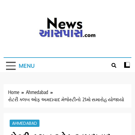
Skip
to
content
MENU
Home
Ahmedabad
રોટરી ક્લબ ઓફ અમદાવાદ મેજેસ્ટીનો 21મો સમારોહ યોજાયો
AHMEDABAD