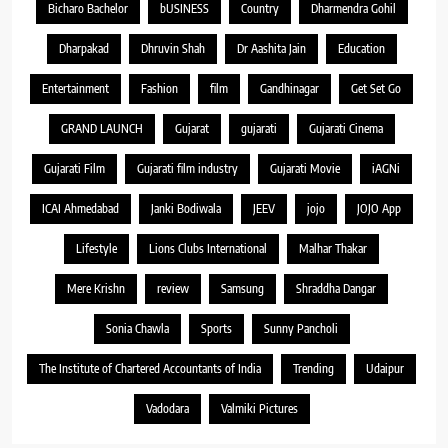
Bicharo Bachelor
bUSINESS
Country
Dharmendra Gohil
Dharpakad
Dhruvin Shah
Dr Aashita Jain
Education
Entertainment
Fashion
film
Gandhinagar
Get Set Go
GRAND LAUNCH
Gujarat
gujarati
Gujarati Cinema
Gujarati Film
Gujarati film industry
Gujarati Movie
iAGNi
ICAI Ahmedabad
Janki Bodiwala
JEEV
jojo
JOJO App
Lifestyle
Lions Clubs International
Malhar Thakar
Mere Krishn
review
Samsung
Shraddha Dangar
Sonia Chawla
Sports
Sunny Pancholi
The Institute of Chartered Accountants of India
Trending
Udaipur
Vadodara
Valmiki Pictures