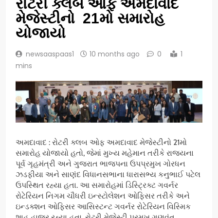
રોટરી ક્લબ ઓફ અમદાવાદ
મેજેસ્ટીનો 21મો સમારોહ
યોજાયો
newsaaspaas1
10 months ago
0
1
mins
અમદાવાદ : રોટરી ક્લબ ઓફ અમદાવાદ મેજેસ્ટીનો 21મો
સમારોહ યોજાયો હતો, જેમાં મુખ્ય મહેમાન તરીકે રાજ્યના
પૂર્વ ગૃહમંત્રી અને ગુજરાત ભાજપના ઉપપ્રમુખ ગોરધન
ઝડફીયા અને સાણંદ વિધાનસભાના ધારાસભ્ય કનુભાઈ પટેલ
ઉપસ્થિત રહ્યા હતા. આ સમારોહમાં ડિસ્ટ્રિક્ટ ગવર્નર
રોટેરિયન નિગમ ચૌધરી ઇન્સ્ટોલેશન ઓફિસર તરીકે અને
ઇન્ડક્શન ઓફિસર આસિસ્ટન્ટ ગવર્નર રોટેરિયન વિસ્મિક
શાહ હાજર રહ્યા હતા. રોટરી મેજેસ્ટી પ્રમુખ ગુણવંત