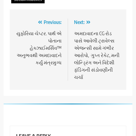
Post
Previous:
Next:
navigation
યુફોરિયા ચેપ્ટર. પાર્થ એ
અમદાવાદના CG રોડ
પોતાના
પાસે આવેલી ટ્રાવેલ્સ
હેક્ઝાઈમર્સિવ™
એજન્સી સામે ગંભીર
અનુભવથી અમદાવાદને
આરોપો, ગુપ્ત રેકેટ, મની
કર્યું મંત્રમુગ્ધ
લોન્ડ્રિંગ અને વિદેશી
ફંડિંગની સંડોવણીની
ચર્ચા