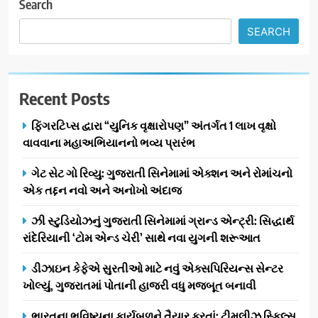
Search
SEARCH
Recent Posts
ફિંગરટિપ્સ દ્વારા “યુનિક વૃક્ષારોપણ” અંતર્ગત 1 લાખ વૃક્ષો
વાવવાના મહાઅભિયાનનો ભવ્ય પ્રારંભ
ગેટ સેટ ગો રિવ્યુ: ગુજરાતી સિનેમામાં એક્શન અને રોમાંચનો
એક તદ્દન નવો અને અનોખો અંદાજ
ઝી સ્ટુડિયોઝનું ગુજરાતી સિનેમામાં ગ્રાન્ડ એન્ટ્રી: સિદ્ધાર્થ
રાંદેરિયાની ‘ટોમ એન્ડ ચેરી’ સાથે નવા યુગની શરૂઆત
ડીઝાઇન કેફેએ સુરતીઓ માટે નવું એક્સપિરિયન્સ સેન્ટર
ખોલ્યું, ગુજરાતમાં પોતાની હાજરી વધુ મજબૂત બનાવી
ભારતના ભવિષ્યના કાર્યબળને તૈયાર કરતાં: ટીમલીઝ સ્કિલ્સ