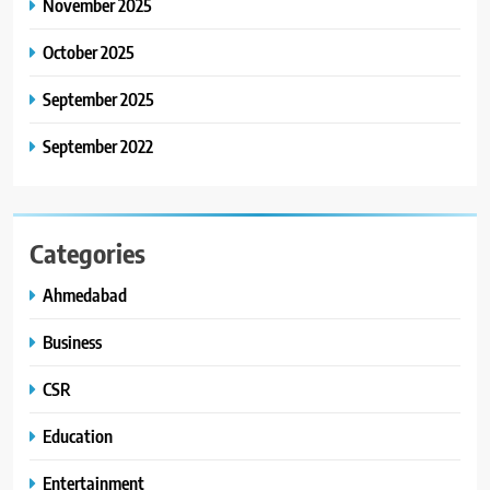
November 2025
ગ્લોબલ એક્સેલન્સ ફોરમ દ્વારા
નેશનલ લીડરશિપ કોન્કલેવ તથા
October 2025
ભારત સમ્માન ૨૦૨૬નો ભવ્ય અને
BUSINESS
September 2025
પ્રતિષ્ઠિત કાર્યક્રમ નવી દિલ્હીમાં
સફળતાપૂર્વક યોજાયો
September 2022
Categories
Ahmedabad
Business
CSR
Education
Entertainment