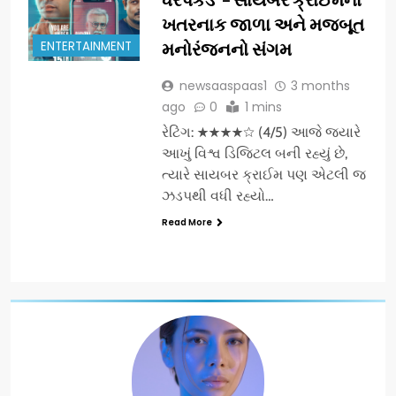
ખતરનાક જાળા અને મજબૂત
ENTERTAINMENT
મનોરંજનનો સંગમ
newsaaspaas1
3 months
ago
0
1 mins
રેટિંગ: ★★★★☆ (4/5) આજે જ્યારે
આખું વિશ્વ ડિજિટલ બની રહ્યું છે,
ત્યારે સાયબર ક્રાઈમ પણ એટલી જ
ઝડપથી વધી રહ્યો…
Read More