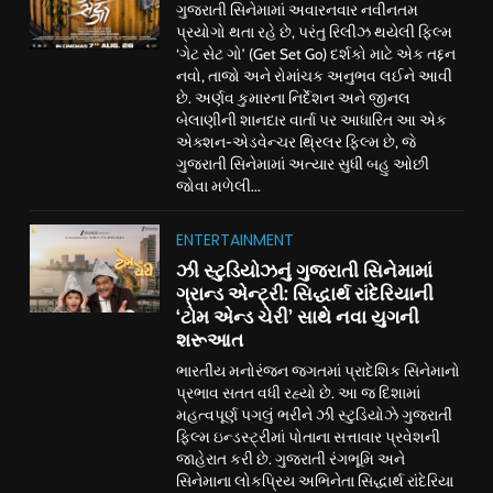
ગુજરાતી સિનેમામાં અવારનવાર નવીનતમ
પ્રયોગો થતા રહે છે, પરંતુ રિલીઝ થયેલી ફિલ્મ
‘ગેટ સેટ ગો’ (Get Set Go) દર્શકો માટે એક તદ્દન
નવો, તાજો અને રોમાંચક અનુભવ લઈને આવી
છે. અર્ણવ કુમારના નિર્દેશન અને જીનલ
બેલાણીની શાનદાર વાર્તા પર આધારિત આ એક
એક્શન-એડવેન્ચર થ્રિલર ફિલ્મ છે, જે
ગુજરાતી સિનેમામાં અત્યાર સુધી બહુ ઓછી
જોવા મળેલી...
ENTERTAINMENT
ઝી સ્ટુડિયોઝનું ગુજરાતી સિનેમામાં
ગ્રાન્ડ એન્ટ્રી: સિદ્ધાર્થ રાંદેરિયાની
‘ટોમ એન્ડ ચેરી’ સાથે નવા યુગની
શરૂઆત
ભારતીય મનોરંજન જગતમાં પ્રાદેશિક સિનેમાનો
પ્રભાવ સતત વધી રહ્યો છે. આ જ દિશામાં
મહત્વપૂર્ણ પગલું ભરીને ઝી સ્ટુડિયોઝે ગુજરાતી
ફિલ્મ ઇન્ડસ્ટ્રીમાં પોતાના સત્તાવાર પ્રવેશની
જાહેરાત કરી છે. ગુજરાતી રંગભૂમિ અને
સિનેમાના લોકપ્રિય અભિનેતા સિદ્ધાર્થ રાંદેરિયા