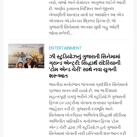
નવો, તાજો અને રોમાંચક અનુભવ લઈને આવી
છે. અર્ણવ કુમારના નિર્દેશન અને જીનલ
બેલાણીની શાનદાર વાર્તા પર આધારિત આ એક
એક્શન-એડવેન્ચર થ્રિલર ફિલ્મ છે, જે
ગુજરાતી સિનેમામાં અત્યાર સુધી બહુ ઓછી
જોવા મળેલી...
ENTERTAINMENT
5
ઝી સ્ટુડિયોઝનું ગુજરાતી સિનેમામાં
ડો. મિતાલી નાગ (આર્ક ઇવેન્ટ્સ)
ગ્રાન્ડ એન્ટ્રી: સિદ્ધાર્થ રાંદેરિયાની
દ્વારા કિશોર કુમારની જન્મજયંતિ
‘ટોમ એન્ડ ચેરી’ સાથે નવા યુગની
શરૂઆત
નિમિત્તે સંગીતમય શ્રદ્ધાંજલિ
AHMEDABAD
ભારતીય મનોરંજન જગતમાં પ્રાદેશિક સિનેમાનો
પ્રભાવ સતત વધી રહ્યો છે. આ જ દિશામાં
6
મહત્વપૂર્ણ પગલું ભરીને ઝી સ્ટુડિયોઝે ગુજરાતી
177 દેશો અને 52 લાખ દર્શકો:
ફિલ્મ ઇન્ડસ્ટ્રીમાં પોતાના સત્તાવાર પ્રવેશની
ગુજરાતી OTT પ્લેટફોર્મ ‘જોજો’
જાહેરાત કરી છે. ગુજરાતી રંગભૂમિ અને
સિનેમાના લોકપ્રિય અભિનેતા સિદ્ધાર્થ રાંદેરિયા
(JOJO) નો વિશ્વભરમાં દબદબો
BUSINESS
અભિનીત પારિવારિક મનોરંજન ફિલ્મ ‘ટોમ
એન્ડ ચેરી’ દ્વારા ઝી સ્ટુડિયોઝ હવે ગુજરાતી
સિનેમામાં પોતાની નવી ઇનિંગ્સની શરૂઆત કરી
7