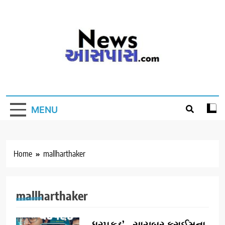
Skip
to
content
MENU
Home
mallharthaker
mallharthaker
ધરપકડ’ – સાયબર ક્રાઈમના