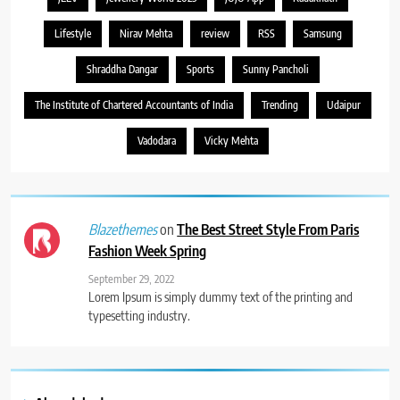
Lifestyle
Nirav Mehta
review
RSS
Samsung
Shraddha Dangar
Sports
Sunny Pancholi
The Institute of Chartered Accountants of India
Trending
Udaipur
Vadodara
Vicky Mehta
on
The Best Street Style From Paris
Blazethemes
Fashion Week Spring
September 29, 2022
Lorem Ipsum is simply dummy text of the printing and
typesetting industry.