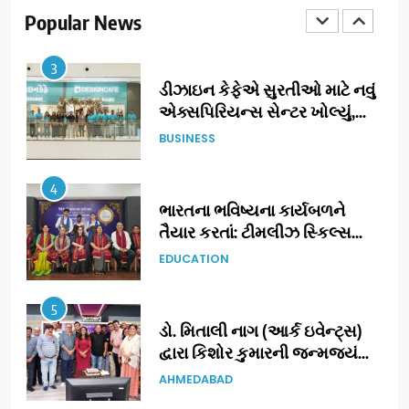
‘ટોમ એન્ડ ચેરી’ સાથે નવા યુગની
Popular News
ENTERTAINMENT
શરૂઆત
3
ડીઝાઇન કેફેએ સુરતીઓ માટે નવું
એક્સપિરિયન્સ સેન્ટર ખોલ્યું,
ગુજરાતમાં પોતાની હાજરી વધુ
BUSINESS
મજબૂત બનાવી
4
ભારતના ભવિષ્યના કાર્યબળને
તૈયાર કરતાં: ટીમલીઝ સ્કિલ્સ
યુનિવર્સિટીએ 65 સ્નાતકોને ડિગ્રી
EDUCATION
એનાયત કરી
5
ડો. મિતાલી નાગ (આર્ક ઇવેન્ટ્સ)
દ્વારા કિશોર કુમારની જન્મજયંતિ
નિમિત્તે સંગીતમય શ્રદ્ધાંજલિ
AHMEDABAD