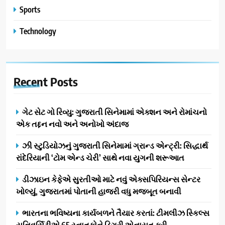
Sports
Technology
Recent
Posts
ગેટ સેટ ગો રિવ્યુ: ગુજરાતી સિનેમામાં એક્શન અને રોમાંચનો
એક તદ્દન નવો અને અનોખો અંદાજ
ઝી સ્ટુડિયોઝનું ગુજરાતી સિનેમામાં ગ્રાન્ડ એન્ટ્રી: સિદ્ધાર્થ
રાંદેરિયાની ‘ટોમ એન્ડ ચેરી’ સાથે નવા યુગની શરૂઆત
ડીઝાઇન કેફેએ સુરતીઓ માટે નવું એક્સપિરિયન્સ સેન્ટર
ખોલ્યું, ગુજરાતમાં પોતાની હાજરી વધુ મજબૂત બનાવી
ભારતના ભવિષ્યના કાર્યબળને તૈયાર કરતાં: ટીમલીઝ સ્કિલ્સ
યુનિવર્સિટીએ 65 સ્નાતકોને ડિગ્રી એનાયત કરી