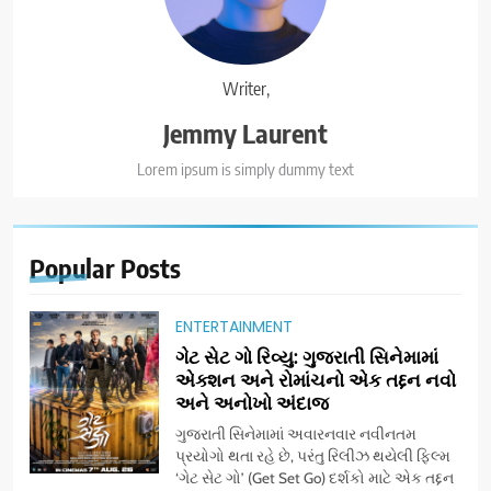
Writer,
Jemmy Laurent
Lorem ipsum is simply dummy text
Popular
Posts
ENTERTAINMENT
ગેટ સેટ ગો રિવ્યુ: ગુજરાતી સિનેમામાં
એક્શન અને રોમાંચનો એક તદ્દન નવો
અને અનોખો અંદાજ
ગુજરાતી સિનેમામાં અવારનવાર નવીનતમ
પ્રયોગો થતા રહે છે, પરંતુ રિલીઝ થયેલી ફિલ્મ
‘ગેટ સેટ ગો’ (Get Set Go) દર્શકો માટે એક તદ્દન