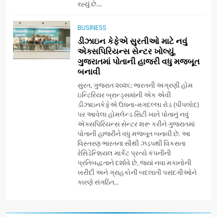
રહ્યું છે....
અમદાવાદમાં યોજાયેલા ‘ઓકલ્ટ
કોન્ક્લેવ 2026’માં ઈન્ટરનેશનલ
BUSINESS
ટેરોટ રીડર પુનિતજી લુલ્લા એ ટેરોટ
AHMEDABAD
ડીઝાઇન કેફેએ સુરતીઓ માટે નવું
કાર્ડ રીડિંગ અંગે માહિતી આપી
એક્સપિરિયન્સ સેન્ટર ખોલ્યું,
ગુજરાતમાં પોતાની હાજરી વધુ મજબૂત
8
બનાવી
ગ્લોબલ એક્સેલન્સ ફોરમ દ્વારા
નેશનલ લીડરશિપ કોન્કલેવ તથા
સુરત, ગુજરાત ૨૦૨૬: ભારતની અગ્રણી હોમ
ભારત સમ્માન ૨૦૨૬નો ભવ્ય અને
ઇન્ટિરિયર બ્રાન્ડ્સમાંની એક એવી
BUSINESS
ડીઝાઇનકેફેએ ઉધના-મગદલ્લા રોડ (પીપલોદ)
પ્રતિષ્ઠિત કાર્યક્રમ નવી દિલ્હીમાં
પર આવેલા હોમલેન્ડ સિટી ખાતે પોતાનું નવું
સફળતાપૂર્વક યોજાયો
એક્સપિરિયન્સ સેન્ટર શરૂ કરીને ગુજરાતમાં
1
પોતાની હાજરીને વધુ મજબૂત બનાવી છે. આ
ગેટ સેટ ગો રિવ્યુ: ગુજરાતી
વિસ્તરણ ભારતના સૌથી ઝડપથી વિકસતા
સિનેમામાં એક્શન અને રોમાંચનો
રેસિડેન્શિયલ માર્કેટ પ્રત્યે કંપનીની
એક તદ્દન નવો અને અનોખો
ENTERTAINMENT
પ્રતિબદ્ધતાને દર્શાવે છે, જ્યાં નવા મકાનોની
અંદાજ
ખરીદી અને ગ્રાહકોની બદલાતી પસંદગીઓને
કારણે સંગઠિત...
2
ઝી સ્ટુડિયોઝનું ગુજરાતી સિનેમામાં
ગ્રાન્ડ એન્ટ્રી: સિદ્ધાર્થ રાંદેરિયાની