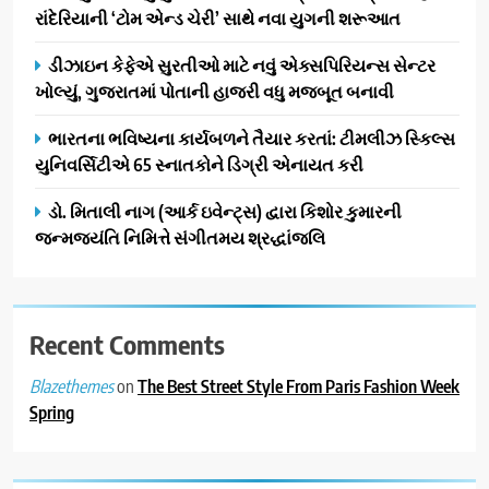
રાંદેરિયાની ‘ટોમ એન્ડ ચેરી’ સાથે નવા યુગની શરૂઆત
સિનેમામાં એક્શન અને રોમાંચનો
એક તદ્દન નવો અને અનોખો
ENTERTAINMENT
ડીઝાઇન કેફેએ સુરતીઓ માટે નવું એક્સપિરિયન્સ સેન્ટર
અંદાજ
ખોલ્યું, ગુજરાતમાં પોતાની હાજરી વધુ મજબૂત બનાવી
2
ઝી સ્ટુડિયોઝનું ગુજરાતી સિનેમામાં
ભારતના ભવિષ્યના કાર્યબળને તૈયાર કરતાં: ટીમલીઝ સ્કિલ્સ
ગ્રાન્ડ એન્ટ્રી: સિદ્ધાર્થ રાંદેરિયાની
યુનિવર્સિટીએ 65 સ્નાતકોને ડિગ્રી એનાયત કરી
‘ટોમ એન્ડ ચેરી’ સાથે નવા યુગની
ENTERTAINMENT
ડો. મિતાલી નાગ (આર્ક ઇવેન્ટ્સ) દ્વારા કિશોર કુમારની
શરૂઆત
જન્મજયંતિ નિમિત્તે સંગીતમય શ્રદ્ધાંજલિ
3
ડીઝાઇન કેફેએ સુરતીઓ માટે નવું
એક્સપિરિયન્સ સેન્ટર ખોલ્યું,
ગુજરાતમાં પોતાની હાજરી વધુ
Recent Comments
BUSINESS
મજબૂત બનાવી
on
The Best Street Style From Paris Fashion Week
Blazethemes
4
Spring
ભારતના ભવિષ્યના કાર્યબળને
તૈયાર કરતાં: ટીમલીઝ સ્કિલ્સ
યુનિવર્સિટીએ 65 સ્નાતકોને ડિગ્રી
EDUCATION