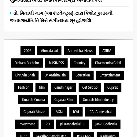
ડો. મિતાલી નાગ (આર્ક ઇવેન્ટ્સ) દ્વારા કિશોર કુમારની
જન્મજયંતિ નિમિત્તે સંગીતમય શ્રદ્ધાંજલિ
2026
Ahmedabad
AhmedabadNews
ATIRA
Bicharo Bachelor
bUSINESS
Country
Dharmendra Gohil
Dhruvin Shah
Dr Aashita Jain
Education
Entertainment
Fashion
film
Gandhinagar
Get Set Go
Gujarat
Gujarati Cinema
Gujarati Film
Gujarati film industry
Gujarati Movie
iAGNi
ICAI
ICAI Ahmedabad
Investment
IPO
Jai Kanhaiyalall Ki
Janki Bodiwala
JEEV
Jewellery World 2025
JOJO App
Kadaknath