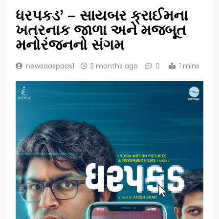
ધરપકડ’ – સાયબર ક્રાઈમના
ખતરનાક જાળા અને મજબૂત
મનોરંજનનો સંગમ
newsaaspaas1
3 months ago
0
1 mins