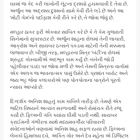
ઘરમાં જ કેદ કરી લાખોની લૂંટના દ્રશ્યો હચમચાવી દે તેવા છે.
અર્જુન આ અદ્રશ્ય દુશ્મનો સામે કેવી રીતે લડે છે અને આ
‘મોટી ગેમ’નો પર્દાફાશ કેવી રીતે કરે છે, તે જોવા જેવું છે.
મલ્હાર ઠાકર ફરી એકવાર સાબિત કરે છે કે તે કેમ ગુજરાતી
સિનેમાનો સુપરસ્ટાર છે. અર્જુન શાહના રોલમાં તેની લાચારી,
આક્રોશ અને સાયબર ઠગ્સને પકડવા માટેની તેની મક્કમતા
લાજવાબ છે. બીજી તરફ, મલ્હારના મિત્ર ‘બંટી’ના રોલમાં
શ્રુહદ ગોસ્વામીએ અદભૂત કામ કર્યું છે. બંનેની જોડી
પહેલીવાર પડદા પર જોવા મળી છે અને તેમની મિત્રતા વાર્તામાં
એક અલગ જ ભાવનાત્મક પાસું ઉમેરે છે. પ્રશાંત બારોટ અને
જય ભટ્ટ જેવા કલાકારોએ પણ પોતપોતાના પાત્રોને પૂરતો
ન્યાય આપ્યો છે.
દિગ્દર્શક અનિશ શાહનું કામ કાબિલે તારીફ છે. તેમણે એક
જટિલ વિષયને અત્યંત સરળતાથી અને રોમાંચક રીતે રજૂ
કર્યો છે. ફિલ્મની ગતિ ક્યાંય ધીમી પડતી નથી. સાયબર
ક્રાઈમની ગંભીરતા સાથે મધ્યમવર્ગીય પરિવારની
સંવેદનાઓને વણવામાં અનિશ શાહ સફળ રહ્યા છે. ફિલ્મના
લેખકો હિમાલય દવે, અંકિત ગોર અને દેવ મહેતા એ ડિજિટલ