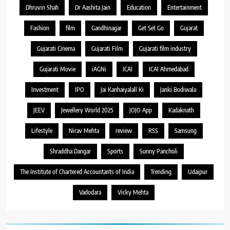
Dhruvin Shah
Dr Aashita Jain
Education
Entertainment
Fashion
film
Gandhinagar
Get Set Go
Gujarat
Gujarati Cinema
Gujarati Film
Gujarati film industry
Gujarati Movie
iAGNi
ICAI
ICAI Ahmedabad
Investment
IPO
Jai Kanhaiyalall Ki
Janki Bodiwala
JEEV
Jewellery World 2025
JOJO App
Kadaknath
Lifestyle
Nirav Mehta
review
RSS
Samsung
Shraddha Dangar
Sports
Sunny Pancholi
The Institute of Chartered Accountants of India
Trending
Udaipur
Vadodara
Vicky Mehta