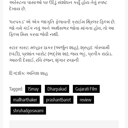
અરેસ્ટના પાસાઓ પર ઊંડું સંશોધન કર્યું હોય તેવું સ્પષ્ટ
દેખાય છે.
‘ધરપકડ’ એ એક જાગૃતિ ફેલાવતી ક્રાઈમ થ્રિલર ફિલ્મ છે.
જો તમે કંઈક નવું અને અર્થસભર જોવા માંગતા હોવ, તો આ
ફિલ્મ મિસ કરવા જેવી નથી.
સ્ટાર કાસ્ટ: મલ્હાર ઠાકર (અર્જુન શાહ), શ્રુહદ ગોસ્વામી
(બંટી), પ્રશાંત બારોટ (ભદ્રેશ શા), જય ભટ્ટ, પ્રતીક રાઠોડ.
આરતી દેસાઈ, રવિ રંજન, શૃંગાર રુઘાની
દિગ્દર્શક: અનિશ શાહ
Tagged:
15may
Dharpakad
Gujarati Film
mallharthaker
prashantbarot
review
shruhadgoswami