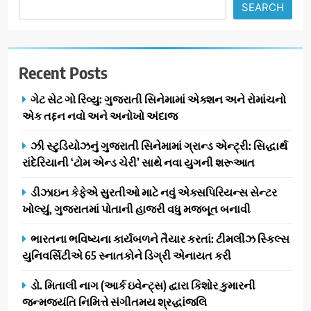
SEARCH
Recent Posts
ગેટ સેટ ગો રિવ્યુ: ગુજરાતી સિનેમામાં એક્શન અને રોમાંચનો
એક તદ્દન નવો અને અનોખો અંદાજ
ઝી સ્ટુડિયોઝનું ગુજરાતી સિનેમામાં ગ્રાન્ડ એન્ટ્રી: સિદ્ધાર્થ
રાંદેરિયાની ‘ટોમ એન્ડ ચેરી’ સાથે નવા યુગની શરૂઆત
ડીઝાઇન કેફેએ સુરતીઓ માટે નવું એક્સપિરિયન્સ સેન્ટર
ખોલ્યું, ગુજરાતમાં પોતાની હાજરી વધુ મજબૂત બનાવી
ભારતના ભવિષ્યના કાર્યબળને તૈયાર કરતાં: ટીમલીઝ સ્કિલ્સ
યુનિવર્સિટીએ 65 સ્નાતકોને ડિગ્રી એનાયત કરી
ડો. મિતાલી નાગ (આર્ક ઇવેન્ટ્સ) દ્વારા કિશોર કુમારની
જન્મજયંતિ નિમિત્તે સંગીતમય શ્રદ્ધાંજલિ