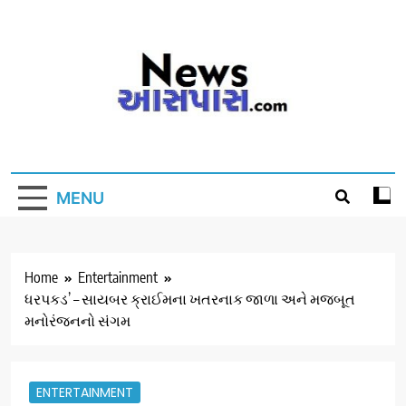
Skip
to
content
MENU
Home
Entertainment
ધરપકડ’ – સાયબર ક્રાઈમના ખતરનાક જાળા અને મજબૂત
મનોરંજનનો સંગમ
ENTERTAINMENT