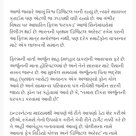
આજે જ્યારે આખું વિશ્વ ડિજિટલ બની રહ્યું છે, ત્યારે સાયબર
ક્રાઈમ પણ એટલી જ ઝડપથી વધી રહ્યો છે. આ ગંભીર
વિષય પર આધારિત ફિલ્મ ‘ધરપકડ’ આજે સિનેમાઘરોમાં
રિલીઝ થઈ છે. ભારતની પ્રથમ ‘ડિજિટલ અરેસ્ટ’ સ્કેમ પરની
આ ફિલ્મ માત્ર મનોરંજન નથી, પણ દરેક સ્માર્ટફોન વાપરનાર
માટે એક લાલબત્તી સમાન છે.
ફિલ્મની વાર્તા અર્જુન શાહ (મલ્હાર ઠાકર)ની આસપાસ ફરે છે.
અર્જુનની માતા હોસ્પિટલમાં છે અને તેને સારવાર માટે પૈસાની
સખત જરૂર છે. આ મુશ્કેલ સમયમાં અર્જુનના પિતા ભદ્રેશ
શાહ (પ્રશાંત બારોટ) અચાનક એક અજાણ્યો ફોન કોલ
આવે છે અને સામાન્ય પરિવારના પગ નીચેથી જમીન સરકી
જાય છે. ફોન પર કહેવામાં આવે છે કે, “તમારા દીકરા અર્જુનની
ધરપકડ કરવામાં આવી છે.”
ઇન્ટરનેટના માધ્યમથી આપણે જે રીતે આપણો ડેટા શેર કરીએ
છીએ, સ્કેમર્સ તેનો ઉપયોગ કરીને કેવી રીતે ટાર્ગેટ નક્કી કરે છે
તે અહીં આબેહૂબ બતાવવામાં આવ્યું છે. પોલીસના નામે
આવતા ફેક વિડિયો કોલ્સ અને ‘ડિજિટલ અરેસ્ટ’ ના નામે