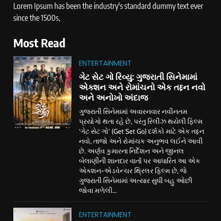
Lorem Ipsum has been the industry's standard dummy text ever
since the 1500s,
Most Read
ENTERTAINMENT
ગેટ સેટ ગો રિવ્યુ: ગુજરાતી સિનેમામાં
એક્શન અને રોમાંચનો એક તદ્દન નવો
અને અનોખો અંદાજ
ગુજરાતી સિનેમામાં અવારનવાર નવીનતમ
પ્રયોગો થતા રહે છે, પરંતુ રિલીઝ થયેલી ફિલ્મ
‘ગેટ સેટ ગો’ (Get Set Go) દર્શકો માટે એક તદ્દન
નવો, તાજો અને રોમાંચક અનુભવ લઈને આવી
છે. અર્ણવ કુમારના નિર્દેશન અને જીનલ
બેલાણીની શાનદાર વાર્તા પર આધારિત આ એક
એક્શન-એડવેન્ચર થ્રિલર ફિલ્મ છે, જે
ગુજરાતી સિનેમામાં અત્યાર સુધી બહુ ઓછી
જોવા મળેલી...
ENTERTAINMENT