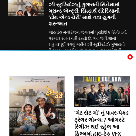
ઝી સ્ટુડિયોઝનું ગુજરાતી સિનેમામાં
ગ્રાન્ડ એન્ટ્રી: સિદ્ધાર્થ રાંદેરિયાની
‘ટોમ એન્ડ ચેરી’ સાથે નવા યુગની
શરૂઆત
ભારતીય મનોરંજન જગતમાં પ્રાદેશિક સિનેમાનો
પ્રભાવ સતત વધી રહ્યો છે. આ જ દિશામાં
મહત્વપૂર્ણ પગલું ભરીને ઝી સ્ટુડિયોઝે ગુજરાતી
ફિલ્મ ઇન્ડસ્ટ્રીમાં પોતાના સત્તાવાર પ્રવેશની
જાહેરાત કરી છે. ગુજરાતી રંગભૂમિ અને
સિનેમાના લોકપ્રિય અભિનેતા સિદ્ધાર્થ રાંદેરિયા
અભિનીત પારિવારિક મનોરંજન ફિલ્મ ‘ટોમ
એન્ડ ચેરી’ દ્વારા ઝી સ્ટુડિયોઝ હવે ગુજરાતી
સિનેમામાં પોતાની નવી ઇનિંગ્સની શરૂઆત કરી
રહ્યું છે....
Subscribe Us
‘ગેટ સેટ ગો’ નું પાવર-પેક્ડ
ટ્રેલર લોન્ચ: 7 ઓગસ્ટે
રિલીઝ થઈ રહેલ આ
ફિલ્મમાં હાઇ-ટેક VFX
Trendy News - News WordPress Theme. All Rights Reserved 2026.