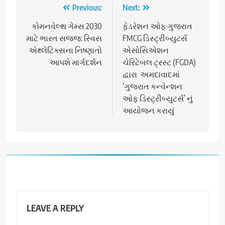
Post
Previous:
Next:
navigation
કોમનવેલ્થ ગેમ્સ 2030
ફેડરેશન ઓફ ગુજરાત
માટે ભારત સજ્જ: સ્વિસ
FMCG ડિસ્ટ્રીબ્યુટર્સ
એથ્લેટિક્સના નિષ્ણાતો
એસોસિએશન
આપશે માર્ગદર્શન
ચેરિટેબલ ટ્રસ્ટ (FGDA)
દ્વારા અમદાવાદમાં
‘ગુજરાત કન્વેન્શન
ઓફ ડિસ્ટ્રીબ્યુટર્સ’ નું
આયોજન કરાયું
LEAVE A REPLY