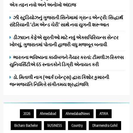
એક તદ્દન નવો અને અનોખો અંદાજ
ઝી સ્ટુડિયોઝનું ગુજરાતી સિનેમામાં ગ્રાન્ડ એન્ટ્રી: સિદ્ધાર્થ
રાંદેરિયાની ‘ટોમ એન્ડ ચેરી’ સાથે નવા યુગની શરૂઆત
ડીઝાઇન કેફેએ સુરતીઓ માટે નવું એક્સપિરિયન્સ સેન્ટર
ખોલ્યું, ગુજરાતમાં પોતાની હાજરી વધુ મજબૂત બનાવી
ભારતના ભવિષ્યના કાર્યબળને તૈયાર કરતાં: ટીમલીઝ સ્કિલ્સ
યુનિવર્સિટીએ 65 સ્નાતકોને ડિગ્રી એનાયત કરી
ડો. મિતાલી નાગ (આર્ક ઇવેન્ટ્સ) દ્વારા કિશોર કુમારની
જન્મજયંતિ નિમિત્તે સંગીતમય શ્રદ્ધાંજલિ
2026
Ahmedabad
AhmedabadNews
ATIRA
Bicharo Bachelor
bUSINESS
Country
Dharmendra Gohil