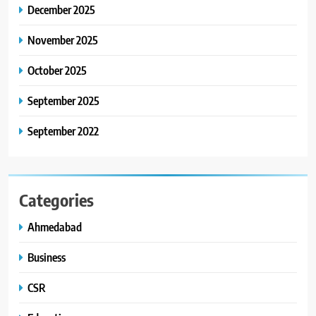
કાર્ડ રીડિંગ અંગે માહિતી આપી
December 2025
8
November 2025
ગ્લોબલ એક્સેલન્સ ફોરમ દ્વારા
નેશનલ લીડરશિપ કોન્કલેવ તથા
October 2025
ભારત સમ્માન ૨૦૨૬નો ભવ્ય અને
BUSINESS
September 2025
પ્રતિષ્ઠિત કાર્યક્રમ નવી દિલ્હીમાં
સફળતાપૂર્વક યોજાયો
September 2022
Categories
Ahmedabad
Business
CSR