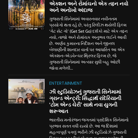
એક્શન અને રોમાંચનો એક તદ્દન નવો
અને અનોખો અંદાજ
ગુજરાતી સિનેમામાં અવારનવાર નવીનતમ
પ્રયોગો થતા રહે છે, પરંતુ રિલીઝ થયેલી ફિલ્મ
‘ગેટ સેટ ગો’ (Get Set Go) દર્શકો માટે એક તદ્દન
નવો, તાજો અને રોમાંચક અનુભવ લઈને આવી
છે. અર્ણવ કુમારના નિર્દેશન અને જીનલ
બેલાણીની શાનદાર વાર્તા પર આધારિત આ એક
એક્શન-એડવેન્ચર થ્રિલર ફિલ્મ છે, જે
ગુજરાતી સિનેમામાં અત્યાર સુધી બહુ ઓછી
જોવા મળેલી...
ENTERTAINMENT
ઝી સ્ટુડિયોઝનું ગુજરાતી સિનેમામાં
ગ્રાન્ડ એન્ટ્રી: સિદ્ધાર્થ રાંદેરિયાની
‘ટોમ એન્ડ ચેરી’ સાથે નવા યુગની
શરૂઆત
ભારતીય મનોરંજન જગતમાં પ્રાદેશિક સિનેમાનો
પ્રભાવ સતત વધી રહ્યો છે. આ જ દિશામાં
મહત્વપૂર્ણ પગલું ભરીને ઝી સ્ટુડિયોઝે ગુજરાતી