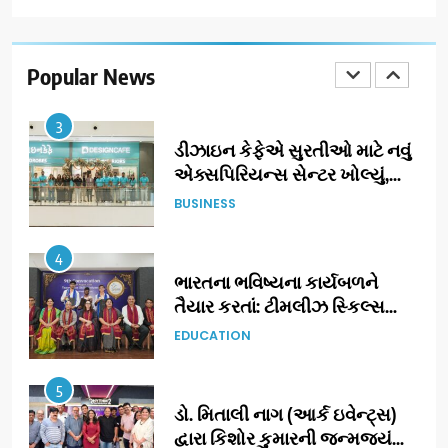
ઝી સ્ટુડિયોઝનું ગુજરાતી સિનેમામાં
ગ્રાન્ડ એન્ટ્રી: સિદ્ધાર્થ રાંદેરિયાની
‘ટોમ એન્ડ ચેરી’ સાથે નવા યુગની
Popular News
ENTERTAINMENT
શરૂઆત
3
ડીઝાઇન કેફેએ સુરતીઓ માટે નવું
એક્સપિરિયન્સ સેન્ટર ખોલ્યું,
ગુજરાતમાં પોતાની હાજરી વધુ
BUSINESS
મજબૂત બનાવી
4
ભારતના ભવિષ્યના કાર્યબળને
તૈયાર કરતાં: ટીમલીઝ સ્કિલ્સ
યુનિવર્સિટીએ 65 સ્નાતકોને ડિગ્રી
EDUCATION
એનાયત કરી
5
ડો. મિતાલી નાગ (આર્ક ઇવેન્ટ્સ)
દ્વારા કિશોર કુમારની જન્મજયંતિ