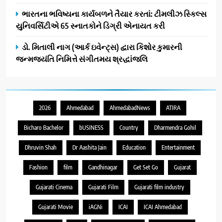
ભારતના ભવિષ્યના કાર્યબળને તૈયાર કરતાં: ટીમલીઝ સ્કિલ્સ
યુનિવર્સિટીએ 65 સ્નાતકોને ડિગ્રી એનાયત કરી
ડો. મિતાલી નાગ (આર્ક ઇવેન્ટ્સ) દ્વારા કિશોર કુમારની
જન્મજયંતિ નિમિત્તે સંગીતમય શ્રદ્ધાંજલિ
2026
Ahmedabad
AhmedabadNews
ATIRA
Bicharo Bachelor
bUSINESS
Country
Dharmendra Gohil
Dhruvin Shah
Dr Aashita Jain
Education
Entertainment
Fashion
film
Gandhinagar
Get Set Go
Gujarat
Gujarati Cinema
Gujarati Film
Gujarati film industry
Gujarati Movie
iAGNi
ICAI
ICAI Ahmedabad