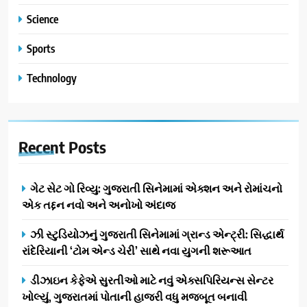
Science
Sports
Technology
Recent
Posts
ગેટ સેટ ગો રિવ્યુ: ગુજરાતી સિનેમામાં એક્શન અને રોમાંચનો
એક તદ્દન નવો અને અનોખો અંદાજ
ઝી સ્ટુડિયોઝનું ગુજરાતી સિનેમામાં ગ્રાન્ડ એન્ટ્રી: સિદ્ધાર્થ
રાંદેરિયાની ‘ટોમ એન્ડ ચેરી’ સાથે નવા યુગની શરૂઆત
ડીઝાઇન કેફેએ સુરતીઓ માટે નવું એક્સપિરિયન્સ સેન્ટર
ખોલ્યું, ગુજરાતમાં પોતાની હાજરી વધુ મજબૂત બનાવી