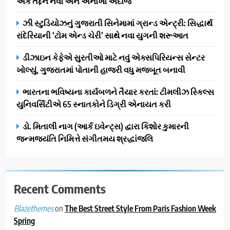
એક તદ્દન નવો અને અનોખો અંદાજ
સફળતાપૂર્વક યોજાયો
1
ઝી સ્ટુડિયોઝનું ગુજરાતી સિનેમામાં ગ્રાન્ડ એન્ટ્રી: સિદ્ધાર્થ
ગેટ સેટ ગો રિવ્યુ: ગુજરાતી
રાંદેરિયાની ‘ટોમ એન્ડ ચેરી’ સાથે નવા યુગની શરૂઆત
સિનેમામાં એક્શન અને રોમાંચનો
એક તદ્દન નવો અને અનોખો
ENTERTAINMENT
ડીઝાઇન કેફેએ સુરતીઓ માટે નવું એક્સપિરિયન્સ સેન્ટર
અંદાજ
ખોલ્યું, ગુજરાતમાં પોતાની હાજરી વધુ મજબૂત બનાવી
2
ઝી સ્ટુડિયોઝનું ગુજરાતી સિનેમામાં
ભારતના ભવિષ્યના કાર્યબળને તૈયાર કરતાં: ટીમલીઝ સ્કિલ્સ
ગ્રાન્ડ એન્ટ્રી: સિદ્ધાર્થ રાંદેરિયાની
યુનિવર્સિટીએ 65 સ્નાતકોને ડિગ્રી એનાયત કરી
‘ટોમ એન્ડ ચેરી’ સાથે નવા યુગની
ENTERTAINMENT
ડો. મિતાલી નાગ (આર્ક ઇવેન્ટ્સ) દ્વારા કિશોર કુમારની
શરૂઆત
જન્મજયંતિ નિમિત્તે સંગીતમય શ્રદ્ધાંજલિ
3
ડીઝાઇન કેફેએ સુરતીઓ માટે નવું
એક્સપિરિયન્સ સેન્ટર ખોલ્યું,
ગુજરાતમાં પોતાની હાજરી વધુ
Recent Comments
BUSINESS
મજબૂત બનાવી
on
The Best Street Style From Paris Fashion Week
Blazethemes
4
Spring
ભારતના ભવિષ્યના કાર્યબળને