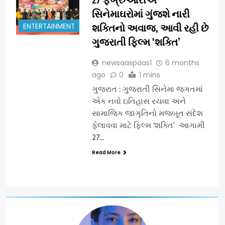
સિનેમાઘરોમાં ગુંજશે નારી
ENTERTAINMENT
શક્તિનો અવાજ, આવી રહી છે
ગુજરાતી ફિલ્મ ‘શક્તિ’
newsaaspaas1
6 months
ago
0
1 mins
ગુજરાત : ગુજરાતી સિનેમા જગતમાં
એક નવો ઇતિહાસ રચવા અને
સામાજિક જાગૃતિનો મજબૂત સંદેશ
ફેલાવવા માટે ફિલ્મ ‘શક્તિ’ આગામી
27…
Read More