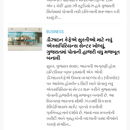
એન્ડ ચેરી’ દ્વારા ઝી સ્ટુડિયોઝ હવે ગુજરાતી
સિનેમામાં પોતાની નવી ઇનિંગ્સની શરૂઆત કરી
7
રહ્યું છે....
અમદાવાદમાં યોજાયેલા ‘ઓકલ્ટ
કોન્ક્લેવ 2026’માં ઈન્ટરનેશનલ
BUSINESS
ટેરોટ રીડર પુનિતજી લુલ્લા એ ટેરોટ
AHMEDABAD
ડીઝાઇન કેફેએ સુરતીઓ માટે નવું
કાર્ડ રીડિંગ અંગે માહિતી આપી
એક્સપિરિયન્સ સેન્ટર ખોલ્યું,
ગુજરાતમાં પોતાની હાજરી વધુ મજબૂત
8
બનાવી
ગ્લોબલ એક્સેલન્સ ફોરમ દ્વારા
નેશનલ લીડરશિપ કોન્કલેવ તથા
સુરત, ગુજરાત ૨૦૨૬: ભારતની અગ્રણી હોમ
ભારત સમ્માન ૨૦૨૬નો ભવ્ય અને
ઇન્ટિરિયર બ્રાન્ડ્સમાંની એક એવી
BUSINESS
ડીઝાઇનકેફેએ ઉધના-મગદલ્લા રોડ (પીપલોદ)
પ્રતિષ્ઠિત કાર્યક્રમ નવી દિલ્હીમાં
પર આવેલા હોમલેન્ડ સિટી ખાતે પોતાનું નવું
સફળતાપૂર્વક યોજાયો
એક્સપિરિયન્સ સેન્ટર શરૂ કરીને ગુજરાતમાં
1
પોતાની હાજરીને વધુ મજબૂત બનાવી છે. આ
ગેટ સેટ ગો રિવ્યુ: ગુજરાતી
વિસ્તરણ ભારતના સૌથી ઝડપથી વિકસતા
સિનેમામાં એક્શન અને રોમાંચનો
રેસિડેન્શિયલ માર્કેટ પ્રત્યે કંપનીની
એક તદ્દન નવો અને અનોખો
ENTERTAINMENT
પ્રતિબદ્ધતાને દર્શાવે છે, જ્યાં નવા મકાનોની
અંદાજ
ખરીદી અને ગ્રાહકોની બદલાતી પસંદગીઓને
કારણે સંગઠિત...
2