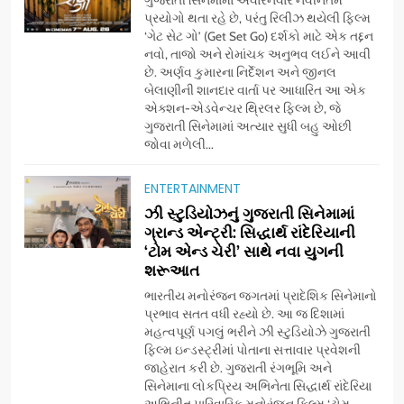
ગુજરાતી સિનેમામાં અવારનવાર નવીનતમ
પ્રયોગો થતા રહે છે, પરંતુ રિલીઝ થયેલી ફિલ્મ
‘ગેટ સેટ ગો’ (Get Set Go) દર્શકો માટે એક તદ્દન
નવો, તાજો અને રોમાંચક અનુભવ લઈને આવી
છે. અર્ણવ કુમારના નિર્દેશન અને જીનલ
બેલાણીની શાનદાર વાર્તા પર આધારિત આ એક
એક્શન-એડવેન્ચર થ્રિલર ફિલ્મ છે, જે
ગુજરાતી સિનેમામાં અત્યાર સુધી બહુ ઓછી
જોવા મળેલી...
ENTERTAINMENT
5
ઝી સ્ટુડિયોઝનું ગુજરાતી સિનેમામાં
ડો. મિતાલી નાગ (આર્ક ઇવેન્ટ્સ)
ગ્રાન્ડ એન્ટ્રી: સિદ્ધાર્થ રાંદેરિયાની
દ્વારા કિશોર કુમારની જન્મજયંતિ
‘ટોમ એન્ડ ચેરી’ સાથે નવા યુગની
શરૂઆત
નિમિત્તે સંગીતમય શ્રદ્ધાંજલિ
AHMEDABAD
ભારતીય મનોરંજન જગતમાં પ્રાદેશિક સિનેમાનો
પ્રભાવ સતત વધી રહ્યો છે. આ જ દિશામાં
6
મહત્વપૂર્ણ પગલું ભરીને ઝી સ્ટુડિયોઝે ગુજરાતી
177 દેશો અને 52 લાખ દર્શકો:
ફિલ્મ ઇન્ડસ્ટ્રીમાં પોતાના સત્તાવાર પ્રવેશની
ગુજરાતી OTT પ્લેટફોર્મ ‘જોજો’
જાહેરાત કરી છે. ગુજરાતી રંગભૂમિ અને
સિનેમાના લોકપ્રિય અભિનેતા સિદ્ધાર્થ રાંદેરિયા
(JOJO) નો વિશ્વભરમાં દબદબો
BUSINESS
અભિનીત પારિવારિક મનોરંજન ફિલ્મ ‘ટોમ