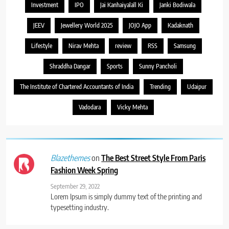
Investment
IPO
Jai Kanhaiyalall Ki
Janki Bodiwala
JEEV
Jewellery World 2025
JOJO App
Kadaknath
Lifestyle
Nirav Mehta
review
RSS
Samsung
Shraddha Dangar
Sports
Sunny Pancholi
The Institute of Chartered Accountants of India
Trending
Udaipur
Vadodara
Vicky Mehta
on
The Best Street Style From Paris
Blazethemes
Fashion Week Spring
September 29, 2022
Lorem Ipsum is simply dummy text of the printing and
typesetting industry.