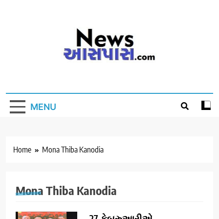
Skip
to
content
MENU
Home
Mona Thiba Kanodia
Mona Thiba Kanodia
27 ફેબ્રુઆરીએ