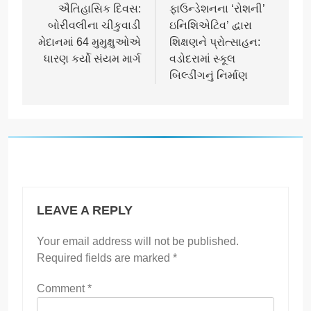
ઐતિહાસિક દિવસ:
ફાઉન્ડેશનના ‘રોશની’
બોરીવલીના ચીકુવાડી
ઇનિશિએટિવ’ દ્વારા
મેદાનમાં 64 મુમુક્ષુઓએ
શિક્ષણને પ્રોત્સાહન:
ધારણ કર્યો સંયમ માર્ગ
વડોદરામાં સ્કૂલ
બિલ્ડીંગનું નિર્માણ
LEAVE A REPLY
Your email address will not be published.
Required fields are marked
*
Comment
*