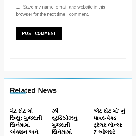
Save my name, email, and website in this
browser for the next time I comment.
Related News
ગેટ સેટ ગો
ઝી
‘ગેટ સેટ ગો’ નું
રિવ્યુ: ગુજરાતી
સ્ટુડિયોઝનું
પાવર-પેક્ડ
સિનેમામાં
ગુજરાતી
ટ્રેલર લોન્ચ:
એક્શન અને
સિનેમામાં
7 ઓગસ્ટે