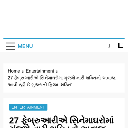
Skip
to
content
MENU
Home
Entertainment
27 ફેબ્રુઆરીએ સિનેમાઘરોમાં ગુંજશે નારી શક્તિનો અવાજ,
આવી રહી છે ગુજરાતી ફિલ્મ ‘શક્તિ’
ENTERTAINMENT
27 ફેબ્રુઆરીએ સિનેમાઘરોમાં