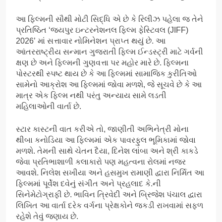
આ ફિલ્મની સૌથી મોટી સિદ્ધિ એ છે કે રિલીઝ પહેલા જ તેને
પ્રતિષ્ઠિત ‘જયપુર ઇન્ટરનેશનલ ફિલ્મ ફેસ્ટિવલ (JIFF)
2026’ માં સત્તાવાર નોમિનેશન પ્રાપ્ત થયું છે. આ
આંતરરાષ્ટ્રીય સન્માન ગુજરાતી ફિલ્મ ઈન્ડસ્ટ્રી માટે ગર્વની
ક્ષણ છે અને ફિલ્મની ગુણવત્તા પર મહોર મારે છે. ફિલ્મના
પોસ્ટરથી સ્પષ્ટ થાય છે કે આ ફિલ્મમાં સામાજિક કુરીતિઓ
સામેનો આક્રોશ આ ફિલ્મમાં જોવા મળશે, જે સૂચવે છે કે આ
માત્ર એક ફિલ્મ નથી પરંતુ અન્યાય સામે લડતી
મહિલાઓની વાર્તા છે.
સ્ટાર કાસ્ટની વાત કરીએ તો, જાણીતી અભિનેત્રી મોના
થીબા કનોડિયા આ ફિલ્મમાં એક પાવરફુલ ભૂમિકામાં જોવા
મળશે. તેમની સાથે ચેતન દૈયા, દિનેશ લાંબા અને શ્રી કાકડે
જેવા પ્રતિભાશાળી કલાકારો પણ મહત્વના રોલમાં નજર
આવશે. નિલેશ સખીયા અને હસમુખ રામાણી દ્વારા નિર્મિત આ
ફિલ્મમાં પૂર્વેશ દવેનું સંગીત અને પ્રહલાદ કે.ની
સિનેમેટોગ્રાફી છે. ભાવિન ત્રિવેદી અને બ્રિજેશ પંચાલ દ્વારા
લિખિત આ વાર્તા દરેક વર્ગના પ્રેક્ષકોને જકડી રાખવામાં સફળ
રહેશે તેવું જણાય છે.