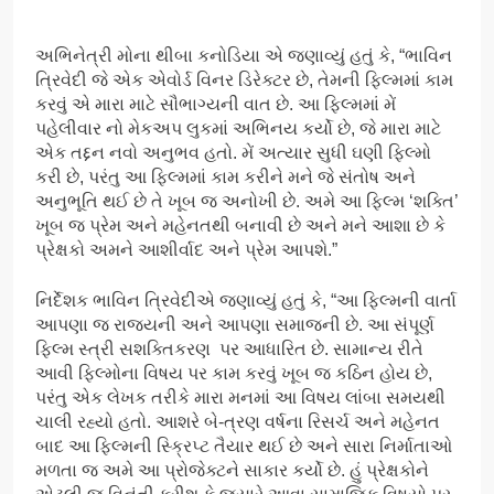
અભિનેત્રી મોના થીબા કનોડિયા એ જણાવ્યું હતું કે, “ભાવિન
ત્રિવેદી જે એક એવોર્ડ વિનર ડિરેક્ટર છે, તેમની ફિલ્મમાં કામ
કરવું એ મારા માટે સૌભાગ્યની વાત છે. આ ફિલ્મમાં મેં
પહેલીવાર નો મેકઅપ લુકમાં અભિનય કર્યો છે, જે મારા માટે
એક તદ્દન નવો અનુભવ હતો. મેં અત્યાર સુધી ઘણી ફિલ્મો
કરી છે, પરંતુ આ ફિલ્મમાં કામ કરીને મને જે સંતોષ અને
અનુભૂતિ થઈ છે તે ખૂબ જ અનોખી છે. અમે આ ફિલ્મ ‘શક્તિ’
ખૂબ જ પ્રેમ અને મહેનતથી બનાવી છે અને મને આશા છે કે
પ્રેક્ષકો અમને આશીર્વાદ અને પ્રેમ આપશે.”
નિર્દેશક ભાવિન ત્રિવેદીએ જણાવ્યું હતું કે, “આ ફિલ્મની વાર્તા
આપણા જ રાજ્યની અને આપણા સમાજની છે. આ સંપૂર્ણ
ફિલ્મ સ્ત્રી સશક્તિકરણ પર આધારિત છે. સામાન્ય રીતે
આવી ફિલ્મોના વિષય પર કામ કરવું ખૂબ જ કઠિન હોય છે,
પરંતુ એક લેખક તરીકે મારા મનમાં આ વિષય લાંબા સમયથી
ચાલી રહ્યો હતો. આશરે બે-ત્રણ વર્ષના રિસર્ચ અને મહેનત
બાદ આ ફિલ્મની સ્ક્રિપ્ટ તૈયાર થઈ છે અને સારા નિર્માતાઓ
મળતા જ અમે આ પ્રોજેક્ટને સાકાર કર્યો છે. હું પ્રેક્ષકોને