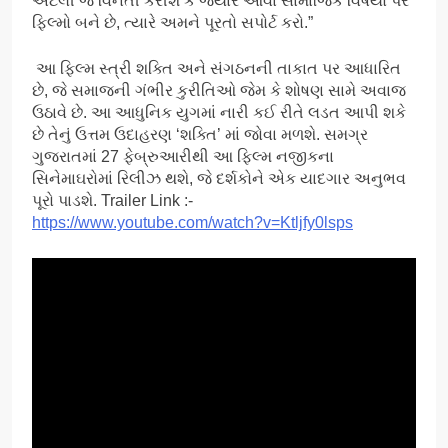
એટલી જ વિનંતી કરીશ કે જ્યારે આવા સામાજિક વિષયો પર
ફિલ્મો બને છે, ત્યારે અમને પૂરતો સપોર્ટ કરો.”
આ ફિલ્મ સ્ત્રી શક્તિ અને સંગઠનની તાકાત પર આધારિત
છે, જે સમાજની ગંભીર કુરીતિઓ જેમ કે શોષણ સામે અવાજ
ઉઠાવે છે. આ આધુનિક યુગમાં નારી કઈ રીતે લડત આપી શકે
છે તેનું ઉત્તમ ઉદાહરણ ‘શક્તિ’ માં જોવા મળશે. સમગ્ર
ગુજરાતમાં 27 ફેબ્રુઆરીથી આ ફિલ્મ નજીકના
સિનેમાઘરોમાં રિલીઝ થશે, જે દર્શકોને એક યાદગાર અનુભવ
પૂરો પાડશે. Trailer Link :-
https://www.youtube.com/watch?v=Ktljfy0lsps