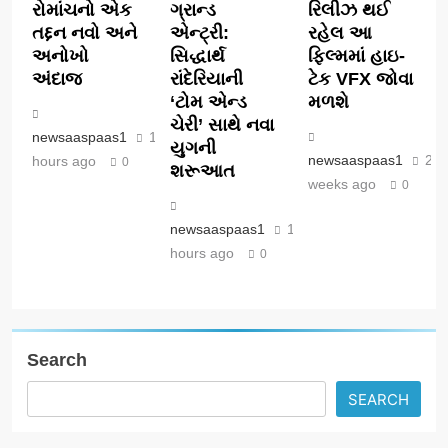
રોમાંચનો એક
ગ્રાન્ડ
રિલીઝ થઈ
તદ્દન નવો અને
એન્ટ્રી:
રહેલ આ
અનોખો
સિદ્ધાર્થ
ફિલ્મમાં હાઇ-
અંદાજ
રાંદેરિયાની
ટેક VFX જોવા
‘ટોમ એન્ડ
મળશે
ચેરી’ સાથે નવા
newsaaspaas1
11
યુગની
newsaaspaas1
2
hours ago
0
શરૂઆત
weeks ago
0
newsaaspaas1
11
hours ago
0
Search
SEARCH