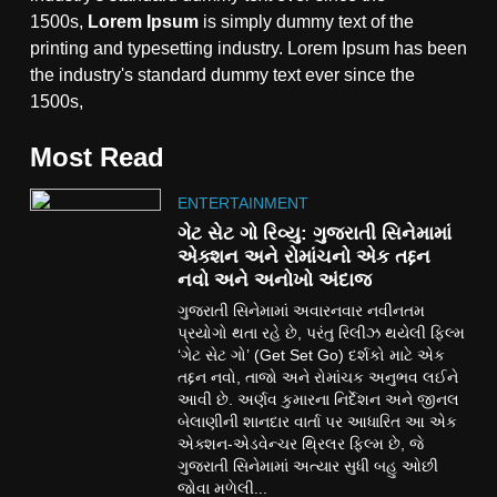
1500s,
Lorem Ipsum
is simply dummy text of the
printing and typesetting industry. Lorem Ipsum has been
the industry's standard dummy text ever since the
1500s,
Most Read
ENTERTAINMENT
ગેટ સેટ ગો રિવ્યુ: ગુજરાતી સિનેમામાં
એક્શન અને રોમાંચનો એક તદ્દન
નવો અને અનોખો અંદાજ
ગુજરાતી સિનેમામાં અવારનવાર નવીનતમ
પ્રયોગો થતા રહે છે, પરંતુ રિલીઝ થયેલી ફિલ્મ
‘ગેટ સેટ ગો’ (Get Set Go) દર્શકો માટે એક
તદ્દન નવો, તાજો અને રોમાંચક અનુભવ લઈને
આવી છે. અર્ણવ કુમારના નિર્દેશન અને જીનલ
બેલાણીની શાનદાર વાર્તા પર આધારિત આ એક
એક્શન-એડવેન્ચર થ્રિલર ફિલ્મ છે, જે
ગુજરાતી સિનેમામાં અત્યાર સુધી બહુ ઓછી
જોવા મળેલી...