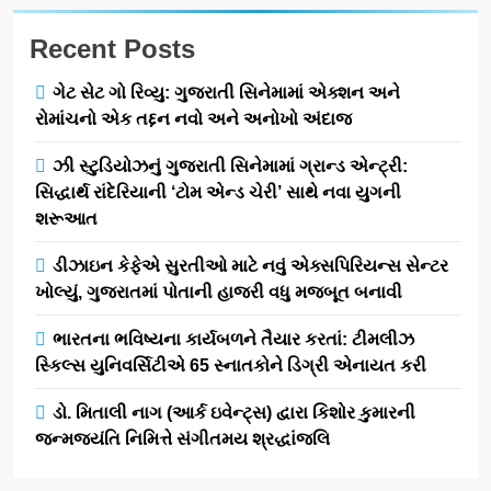
Recent Posts
ગેટ સેટ ગો રિવ્યુ: ગુજરાતી સિનેમામાં એક્શન અને
રોમાંચનો એક તદ્દન નવો અને અનોખો અંદાજ
ઝી સ્ટુડિયોઝનું ગુજરાતી સિનેમામાં ગ્રાન્ડ એન્ટ્રી:
સિદ્ધાર્થ રાંદેરિયાની ‘ટોમ એન્ડ ચેરી’ સાથે નવા યુગની
શરૂઆત
ડીઝાઇન કેફેએ સુરતીઓ માટે નવું એક્સપિરિયન્સ સેન્ટર
ખોલ્યું, ગુજરાતમાં પોતાની હાજરી વધુ મજબૂત બનાવી
ભારતના ભવિષ્યના કાર્યબળને તૈયાર કરતાં: ટીમલીઝ
સ્કિલ્સ યુનિવર્સિટીએ 65 સ્નાતકોને ડિગ્રી એનાયત કરી
ડો. મિતાલી નાગ (આર્ક ઇવેન્ટ્સ) દ્વારા કિશોર કુમારની
જન્મજયંતિ નિમિત્તે સંગીતમય શ્રદ્ધાંજલિ