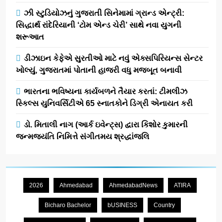
ઝી સ્ટુડિયોઝનું ગુજરાતી સિનેમામાં ગ્રાન્ડ એન્ટ્રી:
સિદ્ધાર્થ રાંદેરિયાની ‘ટોમ એન્ડ ચેરી’ સાથે નવા યુગની
શરૂઆત
ડીઝાઇન કેફેએ સુરતીઓ માટે નવું એક્સપિરિયન્સ સેન્ટર
ખોલ્યું, ગુજરાતમાં પોતાની હાજરી વધુ મજબૂત બનાવી
ભારતના ભવિષ્યના કાર્યબળને તૈયાર કરતાં: ટીમલીઝ
સ્કિલ્સ યુનિવર્સિટીએ 65 સ્નાતકોને ડિગ્રી એનાયત કરી
ડો. મિતાલી નાગ (આર્ક ઇવેન્ટ્સ) દ્વારા કિશોર કુમારની
જન્મજયંતિ નિમિત્તે સંગીતમય શ્રદ્ધાંજલિ
2026
Ahmedabad
AhmedabadNews
ATIRA
Bicharo Bachelor
bUSINESS
Country