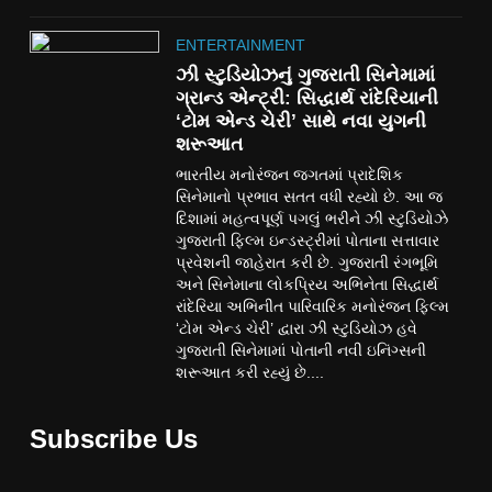
ENTERTAINMENT
ઝી સ્ટુડિયોઝનું ગુજરાતી સિનેમામાં
ગ્રાન્ડ એન્ટ્રી: સિદ્ધાર્થ રાંદેરિયાની
‘ટોમ એન્ડ ચેરી’ સાથે નવા યુગની
શરૂઆત
ભારતીય મનોરંજન જગતમાં પ્રાદેશિક
સિનેમાનો પ્રભાવ સતત વધી રહ્યો છે. આ જ
દિશામાં મહત્વપૂર્ણ પગલું ભરીને ઝી સ્ટુડિયોઝે
ગુજરાતી ફિલ્મ ઇન્ડસ્ટ્રીમાં પોતાના સત્તાવાર
પ્રવેશની જાહેરાત કરી છે. ગુજરાતી રંગભૂમિ
અને સિનેમાના લોકપ્રિય અભિનેતા સિદ્ધાર્થ
રાંદેરિયા અભિનીત પારિવારિક મનોરંજન ફિલ્મ
‘ટોમ એન્ડ ચેરી’ દ્વારા ઝી સ્ટુડિયોઝ હવે
ગુજરાતી સિનેમામાં પોતાની નવી ઇનિંગ્સની
શરૂઆત કરી રહ્યું છે....
Subscribe Us