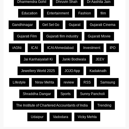
Dharmendra Gohil
Dhruvin Shah
Dr Aashita Jain
Education
Entertainment
Fashion
film
Gandhinagar
Get Set Go
Gujarat
Gujarati Cinema
Gujarati Film
Gujarati film industry
Gujarati Movie
iAGNi
ICAI
ICAI Ahmedabad
Investment
IPO
Jai Kanhaiyalall Ki
Janki Bodiwala
JEEV
Jewellery World 2025
JOJO App
Kadaknath
Lifestyle
Nirav Mehta
review
RSS
Samsung
Shraddha Dangar
Sports
Sunny Pancholi
The Institute of Chartered Accountants of India
Trending
Udaipur
Vadodara
Vicky Mehta