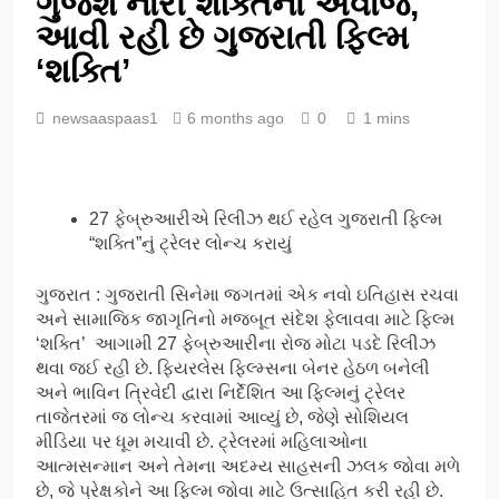
ગુંજશે નારી શક્તિનો અવાજ,
આવી રહી છે ગુજરાતી ફિલ્મ
‘શક્તિ’
newsaaspaas1
6 months ago
0
1 mins
27 ફેબ્રુઆરીએ રિલીઝ થઈ રહેલ ગુજરાતી ફિલ્મ
“શક્તિ”નું ટ્રેલર લોન્ચ કરાયું
ગુજરાત : ગુજરાતી સિનેમા જગતમાં એક નવો ઇતિહાસ રચવા
અને સામાજિક જાગૃતિનો મજબૂત સંદેશ ફેલાવવા માટે ફિલ્મ
‘શક્તિ’ આગામી 27 ફેબ્રુઆરીના રોજ મોટા પડદે રિલીઝ
થવા જઈ રહી છે. ફિયરલેસ ફિલ્મ્સના બેનર હેઠળ બનેલી
અને ભાવિન ત્રિવેદી દ્વારા નિર્દેશિત આ ફિલ્મનું ટ્રેલર
તાજેતરમાં જ લોન્ચ કરવામાં આવ્યું છે, જેણે સોશિયલ
મીડિયા પર ધૂમ મચાવી છે. ટ્રેલરમાં મહિલાઓના
આત્મસન્માન અને તેમના અદમ્ય સાહસની ઝલક જોવા મળે
છે, જે પ્રેક્ષકોને આ ફિલ્મ જોવા માટે ઉત્સાહિત કરી રહી છે.