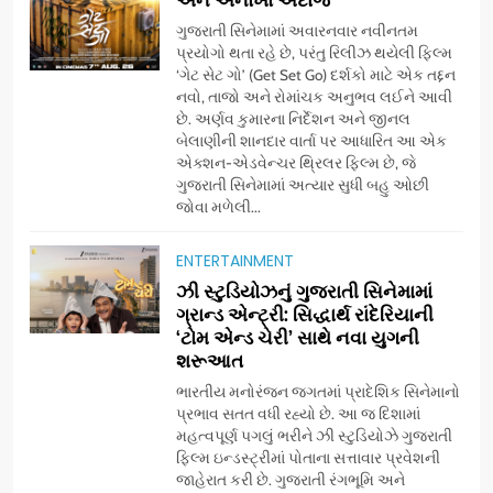
ગુજરાતી સિનેમામાં અવારનવાર નવીનતમ
પ્રયોગો થતા રહે છે, પરંતુ રિલીઝ થયેલી ફિલ્મ
‘ગેટ સેટ ગો’ (Get Set Go) દર્શકો માટે એક તદ્દન
નવો, તાજો અને રોમાંચક અનુભવ લઈને આવી
છે. અર્ણવ કુમારના નિર્દેશન અને જીનલ
બેલાણીની શાનદાર વાર્તા પર આધારિત આ એક
એક્શન-એડવેન્ચર થ્રિલર ફિલ્મ છે, જે
ગુજરાતી સિનેમામાં અત્યાર સુધી બહુ ઓછી
જોવા મળેલી...
ENTERTAINMENT
5
ઝી સ્ટુડિયોઝનું ગુજરાતી સિનેમામાં
ડો. મિતાલી નાગ (આર્ક ઇવેન્ટ્સ)
ગ્રાન્ડ એન્ટ્રી: સિદ્ધાર્થ રાંદેરિયાની
દ્વારા કિશોર કુમારની જન્મજયંતિ
‘ટોમ એન્ડ ચેરી’ સાથે નવા યુગની
શરૂઆત
નિમિત્તે સંગીતમય શ્રદ્ધાંજલિ
AHMEDABAD
ભારતીય મનોરંજન જગતમાં પ્રાદેશિક સિનેમાનો
પ્રભાવ સતત વધી રહ્યો છે. આ જ દિશામાં
6
મહત્વપૂર્ણ પગલું ભરીને ઝી સ્ટુડિયોઝે ગુજરાતી
177 દેશો અને 52 લાખ દર્શકો:
ફિલ્મ ઇન્ડસ્ટ્રીમાં પોતાના સત્તાવાર પ્રવેશની
ગુજરાતી OTT પ્લેટફોર્મ ‘જોજો’
જાહેરાત કરી છે. ગુજરાતી રંગભૂમિ અને