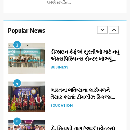
કારણે સંગઠિત...
2
ઝી સ્ટુડિયોઝનું ગુજરાતી સિનેમામાં
ગ્રાન્ડ એન્ટ્રી: સિદ્ધાર્થ રાંદેરિયાની
‘ટોમ એન્ડ ચેરી’ સાથે નવા યુગની
Popular News
ENTERTAINMENT
શરૂઆત
3
ડીઝાઇન કેફેએ સુરતીઓ માટે નવું
એક્સપિરિયન્સ સેન્ટર ખોલ્યું,
ગુજરાતમાં પોતાની હાજરી વધુ
BUSINESS
મજબૂત બનાવી
4
ભારતના ભવિષ્યના કાર્યબળને
તૈયાર કરતાં: ટીમલીઝ સ્કિલ્સ
યુનિવર્સિટીએ 65 સ્નાતકોને ડિગ્રી
EDUCATION
એનાયત કરી
5
ડો. મિતાલી નાગ (આર્ક ઇવેન્ટ્સ)