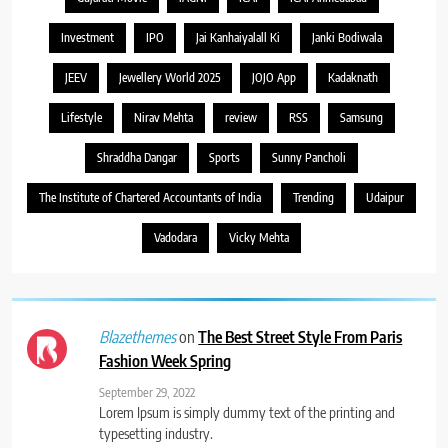
Investment
IPO
Jai Kanhaiyalall Ki
Janki Bodiwala
JEEV
Jewellery World 2025
JOJO App
Kadaknath
Lifestyle
Nirav Mehta
review
RSS
Samsung
Shraddha Dangar
Sports
Sunny Pancholi
The Institute of Chartered Accountants of India
Trending
Udaipur
Vadodara
Vicky Mehta
on
The Best Street Style From Paris
Blazethemes
Fashion Week Spring
September 29, 2022
Lorem Ipsum is simply dummy text of the printing and
typesetting industry.