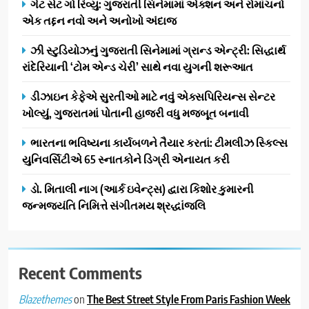
ગેટ સેટ ગો રિવ્યુ: ગુજરાતી સિનેમામાં એક્શન અને રોમાંચનો
પ્રતિષ્ઠિત કાર્યક્રમ નવી દિલ્હીમાં
એક તદ્દન નવો અને અનોખો અંદાજ
સફળતાપૂર્વક યોજાયો
1
ઝી સ્ટુડિયોઝનું ગુજરાતી સિનેમામાં ગ્રાન્ડ એન્ટ્રી: સિદ્ધાર્થ
ગેટ સેટ ગો રિવ્યુ: ગુજરાતી
રાંદેરિયાની ‘ટોમ એન્ડ ચેરી’ સાથે નવા યુગની શરૂઆત
સિનેમામાં એક્શન અને રોમાંચનો
એક તદ્દન નવો અને અનોખો
ENTERTAINMENT
ડીઝાઇન કેફેએ સુરતીઓ માટે નવું એક્સપિરિયન્સ સેન્ટર
અંદાજ
ખોલ્યું, ગુજરાતમાં પોતાની હાજરી વધુ મજબૂત બનાવી
2
ઝી સ્ટુડિયોઝનું ગુજરાતી સિનેમામાં
ભારતના ભવિષ્યના કાર્યબળને તૈયાર કરતાં: ટીમલીઝ સ્કિલ્સ
ગ્રાન્ડ એન્ટ્રી: સિદ્ધાર્થ રાંદેરિયાની
યુનિવર્સિટીએ 65 સ્નાતકોને ડિગ્રી એનાયત કરી
‘ટોમ એન્ડ ચેરી’ સાથે નવા યુગની
ENTERTAINMENT
ડો. મિતાલી નાગ (આર્ક ઇવેન્ટ્સ) દ્વારા કિશોર કુમારની
શરૂઆત
જન્મજયંતિ નિમિત્તે સંગીતમય શ્રદ્ધાંજલિ
3
ડીઝાઇન કેફેએ સુરતીઓ માટે નવું
એક્સપિરિયન્સ સેન્ટર ખોલ્યું,
ગુજરાતમાં પોતાની હાજરી વધુ
Recent Comments
BUSINESS
મજબૂત બનાવી
on
The Best Street Style From Paris Fashion Week
Blazethemes
4