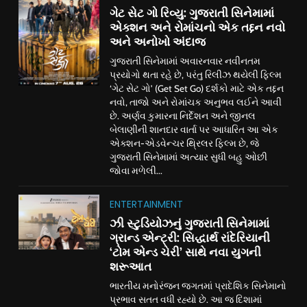
ગેટ સેટ ગો રિવ્યુ: ગુજરાતી સિનેમામાં
એક્શન અને રોમાંચનો એક તદ્દન નવો
અને અનોખો અંદાજ
ગુજરાતી સિનેમામાં અવારનવાર નવીનતમ
પ્રયોગો થતા રહે છે, પરંતુ રિલીઝ થયેલી ફિલ્મ
‘ગેટ સેટ ગો’ (Get Set Go) દર્શકો માટે એક તદ્દન
નવો, તાજો અને રોમાંચક અનુભવ લઈને આવી
છે. અર્ણવ કુમારના નિર્દેશન અને જીનલ
બેલાણીની શાનદાર વાર્તા પર આધારિત આ એક
એક્શન-એડવેન્ચર થ્રિલર ફિલ્મ છે, જે
ગુજરાતી સિનેમામાં અત્યાર સુધી બહુ ઓછી
જોવા મળેલી...
ENTERTAINMENT
ઝી સ્ટુડિયોઝનું ગુજરાતી સિનેમામાં
ગ્રાન્ડ એન્ટ્રી: સિદ્ધાર્થ રાંદેરિયાની
‘ટોમ એન્ડ ચેરી’ સાથે નવા યુગની
શરૂઆત
ભારતીય મનોરંજન જગતમાં પ્રાદેશિક સિનેમાનો
પ્રભાવ સતત વધી રહ્યો છે. આ જ દિશામાં