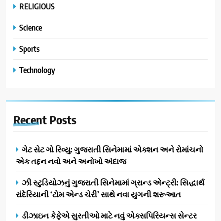
RELIGIOUS
Science
Sports
Technology
Recent
Posts
ગેટ સેટ ગો રિવ્યુ: ગુજરાતી સિનેમામાં એક્શન અને રોમાંચનો
એક તદ્દન નવો અને અનોખો અંદાજ
ઝી સ્ટુડિયોઝનું ગુજરાતી સિનેમામાં ગ્રાન્ડ એન્ટ્રી: સિદ્ધાર્થ
રાંદેરિયાની ‘ટોમ એન્ડ ચેરી’ સાથે નવા યુગની શરૂઆત
ડીઝાઇન કેફેએ સુરતીઓ માટે નવું એક્સપિરિયન્સ સેન્ટર