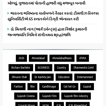
ખોલ્યું, ગુજરાતમાં પોતાની હાજરી વધુ મજબૂત બનાવી
ભારતના ભવિષ્યના કાર્યબળને તૈયાર કરતાં: ટીમલીઝ સ્કિલ્સ
યુનિવર્સિટીએ 65 સ્નાતકોને ડિગ્રી એનાયત કરી
ડો. મિતાલી નાગ (આર્ક ઇવેન્ટ્સ) દ્વારા કિશોર કુમારની
જન્મજયંતિ નિમિત્તે સંગીતમય શ્રદ્ધાંજલિ
2026
Ahmedabad
AhmedabadNews
ATIRA
Bicharo Bachelor
bUSINESS
Country
Dharmendra Gohil
Dhruvin Shah
Dr Aashita Jain
Education
Entertainment
Fashion
film
Gandhinagar
Get Set Go
Gujarat
Gujarati Cinema
Gujarati Film
Gujarati film industry
Gujarati Movie
iAGNi
ICAI
ICAI Ahmedabad