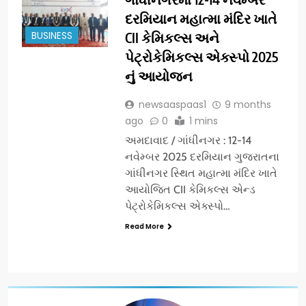
દરમિયાન મહાત્મા મંદિર ખાતે
BUSINESS
CII કેમિકલ્સ અને
પેટ્રોકેમિકલ્સ એક્સ્પો 2025
નું આયોજન
newsaaspaas1
9 months
ago
0
1 mins
અમદાવાદ / ગાંધીનગર : 12-14
નવેમ્બર 2025 દરમિયાન ગુજરાતના
ગાંધીનગર સ્થિત મહાત્મા મંદિર ખાતે
આયોજિત CII કેમિકલ્સ એન્ડ
પેટ્રોકેમિકલ્સ એક્સ્પો…
Read More