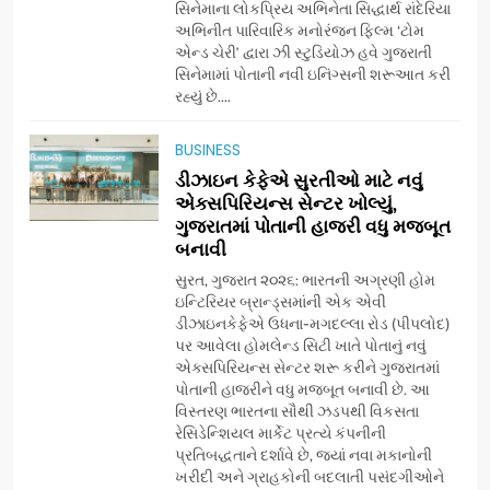
સિનેમાના લોકપ્રિય અભિનેતા સિદ્ધાર્થ રાંદેરિયા
(JOJO) નો વિશ્વભરમાં દબદબો
BUSINESS
અભિનીત પારિવારિક મનોરંજન ફિલ્મ ‘ટોમ
એન્ડ ચેરી’ દ્વારા ઝી સ્ટુડિયોઝ હવે ગુજરાતી
સિનેમામાં પોતાની નવી ઇનિંગ્સની શરૂઆત કરી
7
રહ્યું છે....
અમદાવાદમાં યોજાયેલા ‘ઓકલ્ટ
કોન્ક્લેવ 2026’માં ઈન્ટરનેશનલ
BUSINESS
ટેરોટ રીડર પુનિતજી લુલ્લા એ ટેરોટ
AHMEDABAD
ડીઝાઇન કેફેએ સુરતીઓ માટે નવું
કાર્ડ રીડિંગ અંગે માહિતી આપી
એક્સપિરિયન્સ સેન્ટર ખોલ્યું,
ગુજરાતમાં પોતાની હાજરી વધુ મજબૂત
8
બનાવી
ગ્લોબલ એક્સેલન્સ ફોરમ દ્વારા
નેશનલ લીડરશિપ કોન્કલેવ તથા
સુરત, ગુજરાત ૨૦૨૬: ભારતની અગ્રણી હોમ
ભારત સમ્માન ૨૦૨૬નો ભવ્ય અને
ઇન્ટિરિયર બ્રાન્ડ્સમાંની એક એવી
BUSINESS
ડીઝાઇનકેફેએ ઉધના-મગદલ્લા રોડ (પીપલોદ)
પ્રતિષ્ઠિત કાર્યક્રમ નવી દિલ્હીમાં
પર આવેલા હોમલેન્ડ સિટી ખાતે પોતાનું નવું
સફળતાપૂર્વક યોજાયો
એક્સપિરિયન્સ સેન્ટર શરૂ કરીને ગુજરાતમાં
1
પોતાની હાજરીને વધુ મજબૂત બનાવી છે. આ
ગેટ સેટ ગો રિવ્યુ: ગુજરાતી
વિસ્તરણ ભારતના સૌથી ઝડપથી વિકસતા
સિનેમામાં એક્શન અને રોમાંચનો
રેસિડેન્શિયલ માર્કેટ પ્રત્યે કંપનીની
એક તદ્દન નવો અને અનોખો
ENTERTAINMENT
પ્રતિબદ્ધતાને દર્શાવે છે, જ્યાં નવા મકાનોની
અંદાજ
ખરીદી અને ગ્રાહકોની બદલાતી પસંદગીઓને