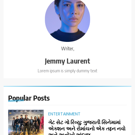
Writer,
Jemmy Laurent
Lorem ipsum is simply dummy text
Popular
Posts
ENTERTAINMENT
ગેટ સેટ ગો રિવ્યુ: ગુજરાતી સિનેમામાં
એક્શન અને રોમાંચનો એક તદ્દન નવો
અને અનોખો અંદાજ