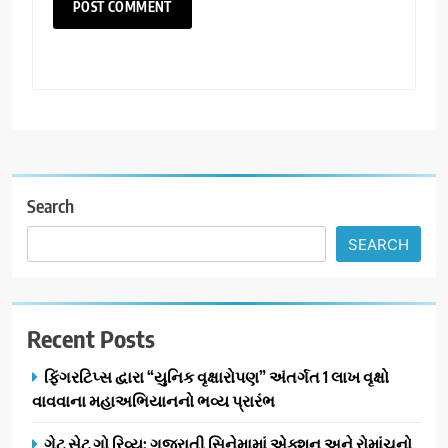
Search
SEARCH
Recent Posts
ફિંગરટિપ્સ દ્વારા “યુનિક વૃક્ષારોપણ” અંતર્ગત 1 લાખ વૃક્ષો
વાવવાના મહાઅભિયાનનો ભવ્ય પ્રારંભ
ગેટ સેટ ગો રિવ્યુ: ગુજરાતી સિનેમામાં એક્શન અને રોમાંચનો