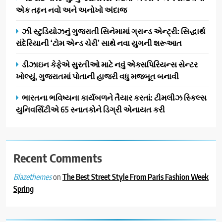
એક તદ્દન નવો અને અનોખો અંદાજ
ઝી સ્ટુડિયોઝનું ગુજરાતી સિનેમામાં ગ્રાન્ડ એન્ટ્રી: સિદ્ધાર્થ
રાંદેરિયાની ‘ટોમ એન્ડ ચેરી’ સાથે નવા યુગની શરૂઆત
ડીઝાઇન કેફેએ સુરતીઓ માટે નવું એક્સપિરિયન્સ સેન્ટર
ખોલ્યું, ગુજરાતમાં પોતાની હાજરી વધુ મજબૂત બનાવી
ભારતના ભવિષ્યના કાર્યબળને તૈયાર કરતાં: ટીમલીઝ સ્કિલ્સ
યુનિવર્સિટીએ 65 સ્નાતકોને ડિગ્રી એનાયત કરી
Recent Comments
on
The Best Street Style From Paris Fashion Week
Blazethemes
Spring