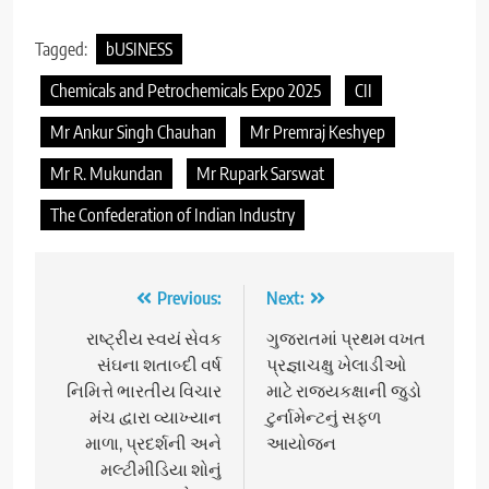
Tagged:
bUSINESS
Chemicals and Petrochemicals Expo 2025
CII
Mr Ankur Singh Chauhan
Mr Premraj Keshyep
Mr R. Mukundan
Mr Rupark Sarswat
The Confederation of Indian Industry
Post
Previous:
Next:
navigation
રાષ્ટ્રીય સ્વયં સેવક​
ગુજરાતમાં પ્રથમ વખત
સંઘના શતાબ્દી વર્ષ
પ્રજ્ઞાચક્ષુ ખેલાડીઓ
નિમિત્તે ભારતીય વિચાર
માટે રાજ્યકક્ષાની જુડો
મંચ દ્વારા વ્યાખ્યાન
ટુર્નામેન્ટનું સફળ
માળા, પ્રદર્શની અને​
આયોજન
મલ્ટીમીડિયા​ શોનું