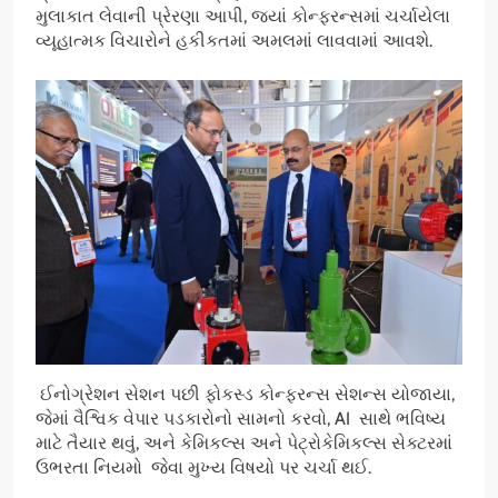
મુલાકાત લેવાની પ્રેરણા આપી, જ્યાં કોન્ફરન્સમાં ચર્ચાયેલા
વ્યૂહાત્મક વિચારોને હકીકતમાં અમલમાં લાવવામાં આવશે.
ઈનોગ્રેશન સેશન પછી ફોકસ્ડ કોન્ફરન્સ સેશન્સ યોજાયા,
જેમાં વૈશ્વિક વેપાર પડકારોનો સામનો કરવો, AI સાથે ભવિષ્ય
માટે તૈયાર થવું, અને કેમિકલ્સ અને પેટ્રોકેમિકલ્સ સેક્ટરમાં
ઉભરતા નિયમો જેવા મુખ્ય વિષયો પર ચર્ચા થઈ.