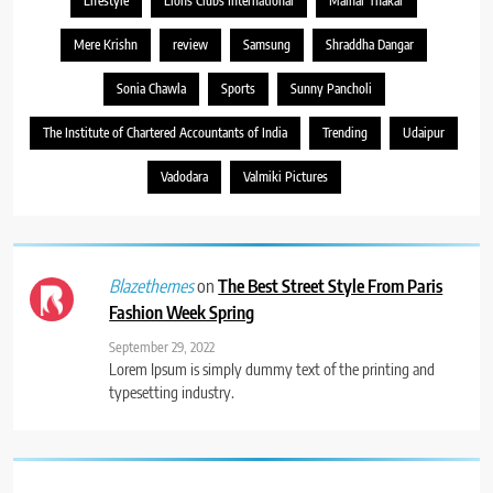
Lifestyle
Lions Clubs International
Malhar Thakar
Mere Krishn
review
Samsung
Shraddha Dangar
Sonia Chawla
Sports
Sunny Pancholi
The Institute of Chartered Accountants of India
Trending
Udaipur
Vadodara
Valmiki Pictures
on
The Best Street Style From Paris
Blazethemes
Fashion Week Spring
September 29, 2022
Lorem Ipsum is simply dummy text of the printing and
typesetting industry.