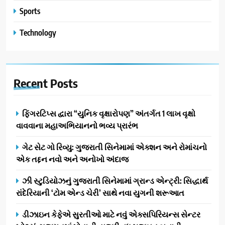
Sports
Technology
Recent
Posts
ફિંગરટિપ્સ દ્વારા “યુનિક વૃક્ષારોપણ” અંતર્ગત 1 લાખ વૃક્ષો
વાવવાના મહાઅભિયાનનો ભવ્ય પ્રારંભ
ગેટ સેટ ગો રિવ્યુ: ગુજરાતી સિનેમામાં એક્શન અને રોમાંચનો
એક તદ્દન નવો અને અનોખો અંદાજ
ઝી સ્ટુડિયોઝનું ગુજરાતી સિનેમામાં ગ્રાન્ડ એન્ટ્રી: સિદ્ધાર્થ
રાંદેરિયાની ‘ટોમ એન્ડ ચેરી’ સાથે નવા યુગની શરૂઆત
ડીઝાઇન કેફેએ સુરતીઓ માટે નવું એક્સપિરિયન્સ સેન્ટર