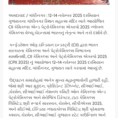
અમદાવાદ / ગાંધીનગર : 12-14 નવેમ્બર 2025 દરમિયાન
ગુજરાતના ગાંધીનગર સ્થિત મહાત્મા મંદિર ખાતે આયોજિત
CII કેમિકલ્સ એન્ડ પેટ્રોકેમિકલ્સ એક્સ્પો 2025 ગ્લોબલ
કેમિકલ્સ વેલ્યૂ ચેઇન્સમાં ભારતનું નેતૃત્વ અને તકો દર્શાવે છે.
કન્ફેડરેશન ઓફ ઇન્ડિયન ઇન્ડસ્ટ્રી (CII) દ્વારા ભારત
સરકારના કેમિકલ્સ અને પેટ્રોકેમિકલ્સ વિભાગના
સમર્થનથી, CII કેમિકલ્સ અને પેટ્રોકેમિકલ્સ એક્સ્પો 2025
(CPX 2025) નું આયોજન 12–14 નવેમ્બર 2025 દરમિયાન
મહાત્મા મંદિર, ગાંધીનગર, ગુજરાત ખાતે કરવામાં આવ્યું છે.
ઉદ્ઘાટન સમારોહમાં અનેક મુખ્ય મહાનુભાવોની હાજરી રહી,
જેમાં શ્રી આર મુકુંદન, પ્રેસિડેન્ટ ડેઝિગ્નેટ, સીઆઈઆઈ,
,ચેરમેન, સીઆઈઆઈ નેશનલ કમિટી ઓન કેમિકલ્સ એન્ડ
પેટ્રોકેમિકલ્સ અને મેનેજિંગ ડિરેક્ટર, ટાટા કેમિકલ્સ
લિમિટેડ; શ્રી રૂપાર્ક સારસ્વત, ચેરમેન, સીપીએક્સ 2025,
અને સીઈઓ, ઈન્ડિયા ગ્લાયકોલ્સ લિમિટેડ; શ્રી પ્રેમરાજ
કશ્યપ, ચેરમેન, સીઆઈઆઈ ગુજરાત સ્ટેટ કાઉન્સિલ અને