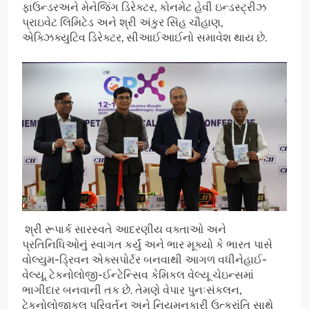
ફાઉન્ડરઅને મેનેજિંગ ડિરેક્ટર, કોનમેટ હેવી ઇન્ડસ્ટ્રીઝ
પ્રાઇવેટ લિમિટેડ અને શ્રી અંકુર સિંહ ચૌહાણ,
એક્ઝિક્યુટિવ ડિરેક્ટર, સીઆઈઆઈનો સમાવેશ થાય છે.
શ્રી રૂપાર્ક સારસ્વતે આદરણીય વક્તાઓ અને
પ્રતિનિધિઓનું સ્વાગત કર્યું અને ભાર મૂક્યો કે ભારત પાસે
વોલ્યુમ-ડ્રિવન એક્સપોર્ટર બનવાથી આગળ વધીનેહાઈ-
વેલ્યૂ, ટેકનોલોજી-ઈન્ટેન્સિવ કેમિકલ વેલ્યૂ ચેઇન્સમાં
ભાગીદાર બનવાની તક છે. તેમણે વેપાર પુનઃસંકલન,
ટેકનોલોજીકલ પરિવર્તન અને નિયમનકારી ઉત્ક્રાંતિ સાથે