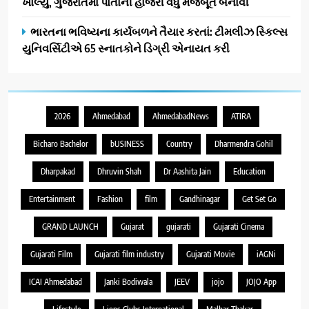
ખોલ્યું, ગુજરાતમાં પોતાની હાજરી વધુ મજબૂત બનાવી
ભારતના ભવિષ્યના કાર્યબળને તૈયાર કરતાં: ટીમલીઝ સ્કિલ્સ
યુનિવર્સિટીએ 65 સ્નાતકોને ડિગ્રી એનાયત કરી
2026
Ahmedabad
AhmedabadNews
ATIRA
Bicharo Bachelor
bUSINESS
Country
Dharmendra Gohil
Dharpakad
Dhruvin Shah
Dr Aashita Jain
Education
Entertainment
Fashion
film
Gandhinagar
Get Set Go
GRAND LAUNCH
Gujarat
gujarati
Gujarati Cinema
Gujarati Film
Gujarati film industry
Gujarati Movie
iAGNi
ICAI Ahmedabad
Janki Bodiwala
JEEV
jojo
JOJO App