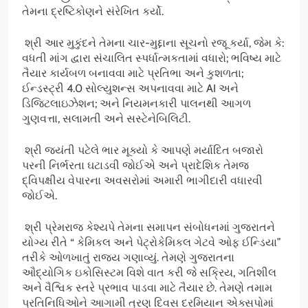
તેમના દ્રષ્ટિકોણને સંરેખિત કર્યો.
શ્રી આર મુકુંદને તેમના ચાર-મુદ્દાના સૂચનો રજૂ કર્યા, જેમ કે:
વધતી માંગ દ્વારા સંચાલિત સ્પર્ધાત્મકતામાં વધારો; ભવિષ્ય માટે
તૈયાર કાર્યબળ બનાવવા માટે પ્રતિભા અને કુશળતા;
ઈન્ડસ્ટ્રી 4.0 સોલ્યુશન્સ અપનાવવા માટે AI અને
ડિજિટલાઇઝેશન; અને નિયમનકારી પાલનથી આગળ
ગુણવત્તા, સલામતી અને સસ્ટેનેબિલિટી.
શ્રી જયંતી પટેલે ભાર મૂક્યો કે આપણે મર્યાદિત બજારો
પરની નિર્ભરતા ઘટાડવી જોઈએ અને પ્રાદેશિક તેમજ
દ્વિપક્ષીય વેપારના અવસરોમાં અમારી ભાગીદારી વધારવી
જોઈએ.
શ્રી પ્રેમરાજ કેશ્યપે તેમના સમાપન સંબોધનમાં ગુજરાતને
યોગ્ય રીતે “ કેમિકલ અને પેટ્રોકેમિકલ ગેટવે ઓફ ઈન્ડિયા”
તરીકે ઓળખાતું રાજ્ય ગણાવ્યું. તેમણે ગુજરાતના
ઔદ્યોગિક ઇકોસિસ્ટમ વિશે વાત કરી જે સક્રિય, ગતિશીલ
અને વૈશ્વિક સ્તરે પ્રભાવ પાડવા માટે તૈયાર છે. તેમણે તમામ
પ્રતિનિધિઓને આગામી ત્રણ દિવસ દરમિયાન એક્સપોમાં