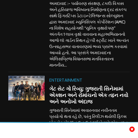
અમદાવાદ :- પર્યાવરણ સંરક્ષણ, ટકાઉ વિકાસ
અને હરિયાળા ભવિષ્યના નિર્માણના દ્રઢ સંકલ્પ
સાથે ફિંગરટિપ્સ ડેટા ઇન્ટેલિજન્સ સોલ્યુશન
દ્વારા અમદાવાદ મ્યુનિસિપલ કોર્પોરેશન (AMC)
ના વિશેષ સહયોગથી “યુનિક વૃક્ષારોપણ”
અંતર્ગત 1 લાખ વૃક્ષો વાવવાના મહાઅભિયાનનો
આજે લૉ ગાર્ડન સ્થિત હેપ્પી સ્ટ્રીટ ખાતે અત્યંત
ઉત્સાહસભર વાતાવરણમાં ભવ્ય પ્રારંભ કરવામાં
આવ્યો હતો. આ પ્રસંગે અમદાવાદના
એલિસબ્રિજ વિધાનસભા મતવિસ્તારના
માનનીય...
ENTERTAINMENT
ગેટ સેટ ગો રિવ્યુ: ગુજરાતી સિનેમામાં
એક્શન અને રોમાંચનો એક તદ્દન નવો
અને અનોખો અંદાજ
ગુજરાતી સિનેમામાં અવારનવાર નવીનતમ
પ્રયોગો થતા રહે છે, પરંતુ રિલીઝ થયેલી ફિલ્મ
‘ગેટ સેટ ગો’ (Get Set Go) દર્શકો માટે એક તદ્દન
નવો, તાજો અને રોમાંચક અનુભવ લઈને આવી
છે. અર્ણવ કુમારના નિર્દેશન અને જીનલ