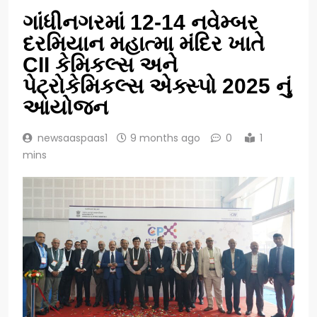
ગાંધીનગરમાં 12-14 નવેમ્બર
દરમિયાન મહાત્મા મંદિર ખાતે
CII કેમિકલ્સ અને
પેટ્રોકેમિકલ્સ એક્સ્પો 2025 નું
આયોજન
newsaaspaas1
9 months ago
0
1
mins