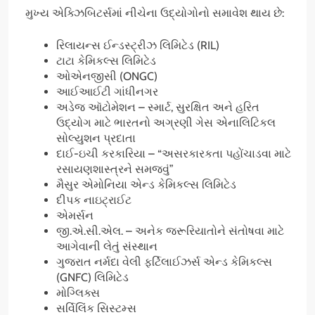
મુખ્ય એક્ઝિબિટર્સમાં નીચેના ઉદ્યોગોનો સમાવેશ થાય છે:
રિલાયન્સ ઈન્ડસ્ટ્રીઝ લિમિટેડ (RIL)
ટાટા કેમિકલ્સ લિમિટેડ
ઓએનજીસી (ONGC)
આઈઆઈટી ગાંધીનગર
અડેજ ઑટોમેશન – સ્માર્ટ, સુરક્ષિત અને હરિત
ઉદ્યોગ માટે ભારતનો અગ્રણી ગેસ એનાલિટિકલ
સોલ્યુશન પ્રદાતા
દાઈ-ઇચી કરકારિયા – “અસરકારકતા પહોંચાડવા માટે
રસાયણશાસ્ત્રને સમજવું”
મૈસુર એમોનિયા એન્ડ કેમિકલ્સ લિમિટેડ
દીપક નાઇટ્રાઈટ
એમર્સન
જી.એ.સી.એલ. – અનેક જરૂરિયાતોને સંતોષવા માટે
આગેવાની લેતું સંસ્થાન
ગુજરાત નર્મદા વેલી ફર્ટિલાઈઝર્સ એન્ડ કેમિકલ્સ
(GNFC) લિમિટેડ
મોગ્લિક્સ
સર્વિલિંક સિસ્ટમ્સ