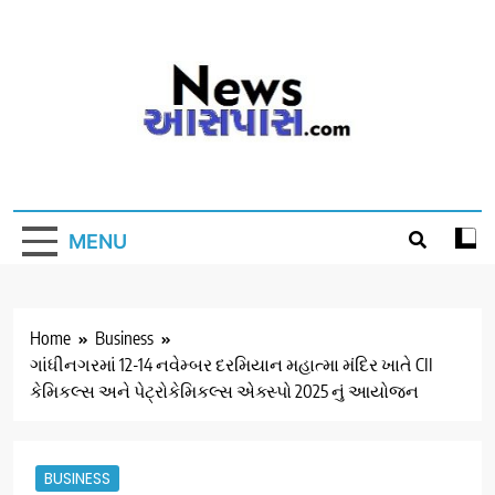
Skip
to
content
MENU
Home
Business
ગાંધીનગરમાં 12-14 નવેમ્બર દરમિયાન મહાત્મા મંદિર ખાતે CII
કેમિકલ્સ અને પેટ્રોકેમિકલ્સ એક્સ્પો 2025 નું આયોજન
BUSINESS