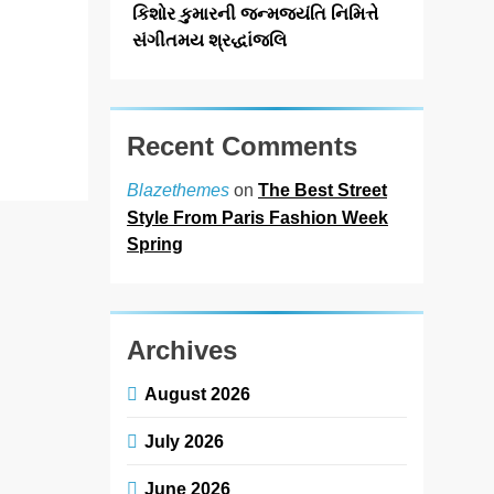
આયોજિત CII
કિશોર કુમારની જન્મજયંતિ નિમિત્તે
કેમિકલ્સ એન્ડ
સંગીતમય શ્રદ્ધાંજલિ
પેટ્રોકેમિકલ્સ
એક્સ્પો…
Read More
Recent Comments
on
The Best Street
Blazethemes
Style From Paris Fashion Week
Spring
Archives
August 2026
July 2026
June 2026