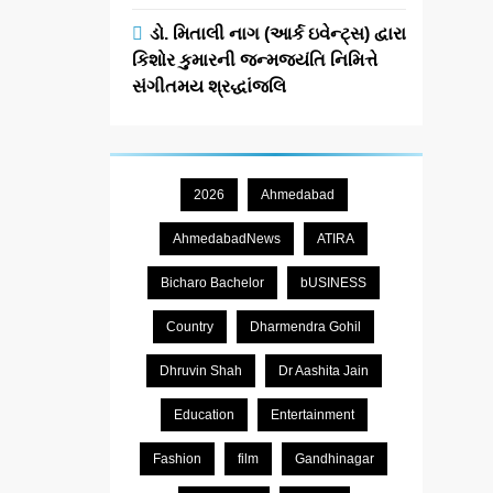
ડો. મિતાલી નાગ (આર્ક ઇવેન્ટ્સ) દ્વારા
કિશોર કુમારની જન્મજયંતિ નિમિત્તે
સંગીતમય શ્રદ્ધાંજલિ
2026
Ahmedabad
AhmedabadNews
ATIRA
Bicharo Bachelor
bUSINESS
Country
Dharmendra Gohil
Dhruvin Shah
Dr Aashita Jain
Education
Entertainment
Fashion
film
Gandhinagar