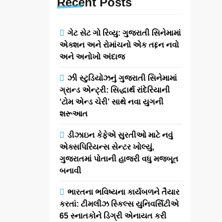
Recent
Posts
ગેટ સેટ ગો રિવ્યુ: ગુજરાતી સિનેમામાં
એક્શન અને રોમાંચનો એક તદ્દન નવો
અને અનોખો અંદાજ
ઝી સ્ટુડિયોઝનું ગુજરાતી સિનેમામાં
ગ્રાન્ડ એન્ટ્રી: સિદ્ધાર્થ રાંદેરિયાની
‘ટોમ એન્ડ ચેરી’ સાથે નવા યુગની
શરૂઆત
ડીઝાઇન કેફેએ સુરતીઓ માટે નવું
એક્સપિરિયન્સ સેન્ટર ખોલ્યું,
ગુજરાતમાં પોતાની હાજરી વધુ મજબૂત
બનાવી
ભારતના ભવિષ્યના કાર્યબળને તૈયાર
કરતાં: ટીમલીઝ સ્કિલ્સ યુનિવર્સિટીએ
65 સ્નાતકોને ડિગ્રી એનાયત કરી