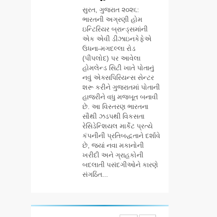
AHMEDABAD
જન્મજયંતિ નિમિત્તે
સુરત, ગુજરાત ૨૦૨૬:
સંગીતમય
ભારતની અગ્રણી હોમ
6
શ્રદ્ધાંજલિ
ઇન્ટિરિયર બ્રાન્ડ્સમાંની
177 દેશો અને 52
એક એવી ડીઝાઇનકેફેએ
લાખ દર્શકો:
ઉધના-મગદલ્લા રોડ
ગુજરાતી OTT
BUSINESS
(પીપલોદ) પર આવેલા
પ્લેટફોર્મ ‘જોજો’
હોમલેન્ડ સિટી ખાતે પોતાનું
(JOJO) નો
નવું એક્સપિરિયન્સ સેન્ટર
7
વિશ્વભરમાં દબદબો
અમદાવાદમાં
શરૂ કરીને ગુજરાતમાં પોતાની
યોજાયેલા ‘ઓકલ્ટ
હાજરીને વધુ મજબૂત બનાવી
છે. આ વિસ્તરણ ભારતના
કોન્ક્લેવ 2026’માં
AHMEDABAD
સૌથી ઝડપથી વિકસતા
ઈન્ટરનેશનલ ટેરોટ
રેસિડેન્શિયલ માર્કેટ પ્રત્યે
રીડર પુનિતજી લુલ્લા
8
કંપનીની પ્રતિબદ્ધતાને દર્શાવે
એ ટેરોટ કાર્ડ રીડિંગ
ગ્લોબલ એક્સેલન્સ
છે, જ્યાં નવા મકાનોની
અંગે માહિતી આપી
ફોરમ દ્વારા નેશનલ
ખરીદી અને ગ્રાહકોની
લીડરશિપ કોન્કલેવ
બદલાતી પસંદગીઓને કારણે
BUSINESS
તથા ભારત સમ્માન
સંગઠિત...
૨૦૨૬નો ભવ્ય અને
1
પ્રતિષ્ઠિત કાર્યક્રમ
ગેટ સેટ ગો રિવ્યુ:
નવી દિલ્હીમાં
ગુજરાતી સિનેમામાં
સફળતાપૂર્વક