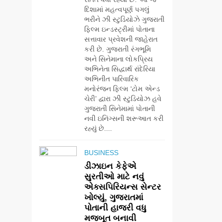
દિશામાં મહત્વપૂર્ણ પગલું
ભરીને ઝી સ્ટુડિયોઝે ગુજરાતી
ફિલ્મ ઇન્ડસ્ટ્રીમાં પોતાના
સત્તાવાર પ્રવેશની જાહેરાત
કરી છે. ગુજરાતી રંગભૂમિ
અને સિનેમાના લોકપ્રિય
અભિનેતા સિદ્ધાર્થ રાંદેરિયા
અભિનીત પારિવારિક
મનોરંજન ફિલ્મ ‘ટોમ એન્ડ
ચેરી’ દ્વારા ઝી સ્ટુડિયોઝ હવે
ગુજરાતી સિનેમામાં પોતાની
નવી ઇનિંગ્સની શરૂઆત કરી
રહ્યું છે....
BUSINESS
ડીઝાઇન કેફેએ
સુરતીઓ માટે નવું
એક્સપિરિયન્સ સેન્ટર
5
ખોલ્યું, ગુજરાતમાં
ડો. મિતાલી નાગ
પોતાની હાજરી વધુ
(આર્ક ઇવેન્ટ્સ) દ્વારા
મજબૂત બનાવી
કિશોર કુમારની