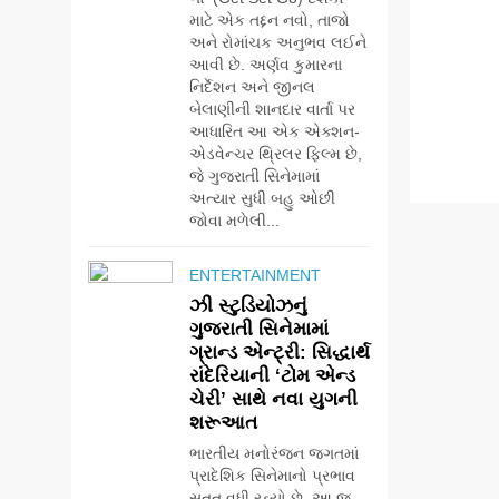
માટે એક તદ્દન નવો, તાજો
અને રોમાંચક અનુભવ લઈને
આવી છે. અર્ણવ કુમારના
નિર્દેશન અને જીનલ
બેલાણીની શાનદાર વાર્તા પર
આધારિત આ એક એક્શન-
એડવેન્ચર થ્રિલર ફિલ્મ છે,
જે ગુજરાતી સિનેમામાં
અત્યાર સુધી બહુ ઓછી
જોવા મળેલી...
ENTERTAINMENT
ઝી સ્ટુડિયોઝનું
ગુજરાતી સિનેમામાં
ગ્રાન્ડ એન્ટ્રી: સિદ્ધાર્થ
રાંદેરિયાની ‘ટોમ એન્ડ
ચેરી’ સાથે નવા યુગની
શરૂઆત
ભારતીય મનોરંજન જગતમાં
પ્રાદેશિક સિનેમાનો પ્રભાવ
સતત વધી રહ્યો છે. આ જ