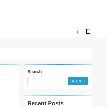
Search
SEARCH
ગાંધીનગરમાં
12-14 નવેમ્બર
દરમિયાન
Recent Posts