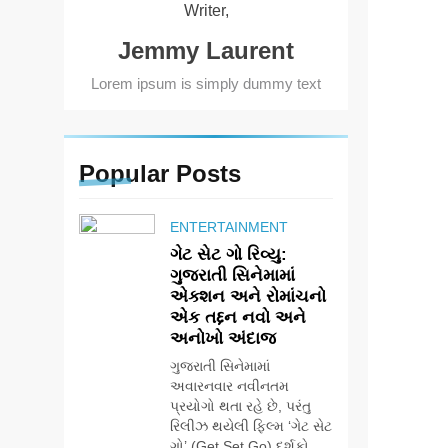
Writer,
Jemmy Laurent
Lorem ipsum is simply dummy text
Popular
Posts
ENTERTAINMENT
ગેટ સેટ ગો રિવ્યુ:
ગુજરાતી સિનેમામાં
એક્શન અને રોમાંચનો
એક તદ્દન નવો અને
અનોખો અંદાજ
ગુજરાતી સિનેમામાં
અવારનવાર નવીનતમ
પ્રયોગો થતા રહે છે, પરંતુ
રિલીઝ થયેલી ફિલ્મ ‘ગેટ સેટ
ગો’ (Get Set Go) દર્શકો