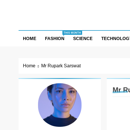
Skip
to
content
THIS MONTH
HOME
FASHION
SCIENCE
TECHNOLOG
Home
Mr Rupark Sarswat
Mr R
BUSIN