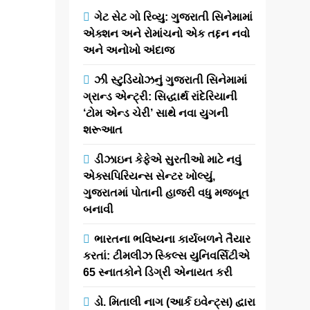
મહાત્મા મંદિર
ગેટ સેટ ગો રિવ્યુ: ગુજરાતી સિનેમામાં
ખાતે CII
એક્શન અને રોમાંચનો એક તદ્દન નવો
કેમિકલ્સ અને
અને અનોખો અંદાજ
પેટ્રોકેમિકલ્સ
એક્સ્પો 2025
ઝી સ્ટુડિયોઝનું ગુજરાતી સિનેમામાં
ગ્રાન્ડ એન્ટ્રી: સિદ્ધાર્થ રાંદેરિયાની
નું આયોજન
‘ટોમ એન્ડ ચેરી’ સાથે નવા યુગની
શરૂઆત
newsaaspaas1
9
ડીઝાઇન કેફેએ સુરતીઓ માટે નવું
months
એક્સપિરિયન્સ સેન્ટર ખોલ્યું,
ago
0
1 mins
ગુજરાતમાં પોતાની હાજરી વધુ મજબૂત
અમદાવાદ /
બનાવી
ગાંધીનગર : 12-14
નવેમ્બર 2025
ભારતના ભવિષ્યના કાર્યબળને તૈયાર
દરમિયાન
કરતાં: ટીમલીઝ સ્કિલ્સ યુનિવર્સિટીએ
ગુજરાતના
65 સ્નાતકોને ડિગ્રી એનાયત કરી
ગાંધીનગર સ્થિત
મહાત્મા મંદિર ખાતે
ડો. મિતાલી નાગ (આર્ક ઇવેન્ટ્સ) દ્વારા