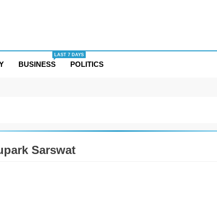
LAST 7 DAYS
Y
BUSINESS
POLITICS
upark Sarswat
ESS