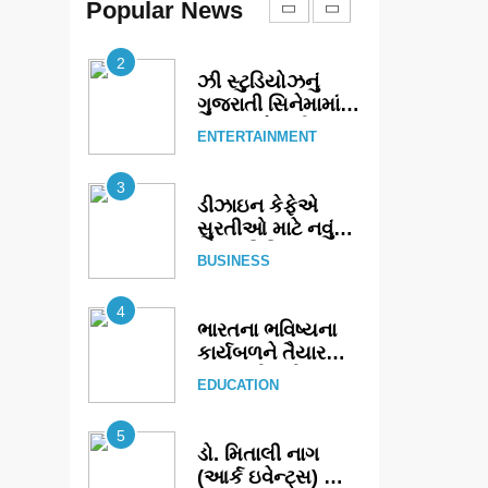
એક્શન અને
Popular News
ENTERTAINMENT
યોજાયો
રોમાંચનો એક તદ્દન
નવો અને અનોખો
2
અંદાજ
ઝી સ્ટુડિયોઝનું
ગુજરાતી સિનેમામાં
ગ્રાન્ડ એન્ટ્રી:
ENTERTAINMENT
સિદ્ધાર્થ રાંદેરિયાની
‘ટોમ એન્ડ ચેરી’
3
સાથે નવા યુગની
ડીઝાઇન કેફેએ
શરૂઆત
સુરતીઓ માટે નવું
એક્સપિરિયન્સ
BUSINESS
સેન્ટર ખોલ્યું,
ગુજરાતમાં પોતાની
4
હાજરી વધુ મજબૂત
ભારતના ભવિષ્યના
બનાવી
કાર્યબળને તૈયાર
કરતાં: ટીમલીઝ
EDUCATION
સ્કિલ્સ
યુનિવર્સિટીએ 65
5
સ્નાતકોને ડિગ્રી
ડો. મિતાલી નાગ
એનાયત કરી
(આર્ક ઇવેન્ટ્સ) દ્વારા