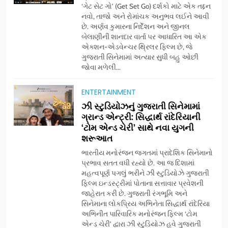
‘ગેટ સેટ ગો’ (Get Set Go) દર્શકો માટે એક તદ્દન
નવો, તાજો અને રોમાંચક અનુભવ લઈને આવી
છે. અર્ણવ કુમારના નિર્દેશન અને જીનલ
બેલાણીની શાનદાર વાર્તા પર આધારિત આ એક
એક્શન-એડવેન્ચર થ્રિલર ફિલ્મ છે, જે
ગુજરાતી સિનેમામાં અત્યાર સુધી બહુ ઓછી
જોવા મળેલી...
ENTERTAINMENT
5
ઝી સ્ટુડિયોઝનું ગુજરાતી સિનેમામાં
ડો. મિતાલી નાગ (આર્ક ઇવેન્ટ્સ)
ગ્રાન્ડ એન્ટ્રી: સિદ્ધાર્થ રાંદેરિયાની
દ્વારા કિશોર કુમારની જન્મજયંતિ
‘ટોમ એન્ડ ચેરી’ સાથે નવા યુગની
શરૂઆત
નિમિત્તે સંગીતમય શ્રદ્ધાંજલિ
AHMEDABAD
ભારતીય મનોરંજન જગતમાં પ્રાદેશિક સિનેમાનો
પ્રભાવ સતત વધી રહ્યો છે. આ જ દિશામાં
6
મહત્વપૂર્ણ પગલું ભરીને ઝી સ્ટુડિયોઝે ગુજરાતી
177 દેશો અને 52 લાખ દર્શકો:
ફિલ્મ ઇન્ડસ્ટ્રીમાં પોતાના સત્તાવાર પ્રવેશની
ગુજરાતી OTT પ્લેટફોર્મ ‘જોજો’
જાહેરાત કરી છે. ગુજરાતી રંગભૂમિ અને
સિનેમાના લોકપ્રિય અભિનેતા સિદ્ધાર્થ રાંદેરિયા
(JOJO) નો વિશ્વભરમાં દબદબો
BUSINESS
અભિનીત પારિવારિક મનોરંજન ફિલ્મ ‘ટોમ
એન્ડ ચેરી’ દ્વારા ઝી સ્ટુડિયોઝ હવે ગુજરાતી