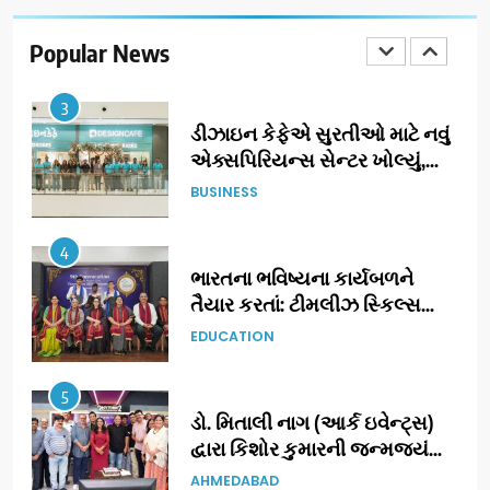
ગ્રાન્ડ એન્ટ્રી: સિદ્ધાર્થ રાંદેરિયાની
‘ટોમ એન્ડ ચેરી’ સાથે નવા યુગની
Popular News
ENTERTAINMENT
શરૂઆત
3
ડીઝાઇન કેફેએ સુરતીઓ માટે નવું
એક્સપિરિયન્સ સેન્ટર ખોલ્યું,
ગુજરાતમાં પોતાની હાજરી વધુ
BUSINESS
મજબૂત બનાવી
4
ભારતના ભવિષ્યના કાર્યબળને
તૈયાર કરતાં: ટીમલીઝ સ્કિલ્સ
યુનિવર્સિટીએ 65 સ્નાતકોને ડિગ્રી
EDUCATION
એનાયત કરી
5
ડો. મિતાલી નાગ (આર્ક ઇવેન્ટ્સ)
દ્વારા કિશોર કુમારની જન્મજયંતિ
નિમિત્તે સંગીતમય શ્રદ્ધાંજલિ
AHMEDABAD