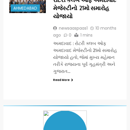
મેજેસ્ટીનો 21મો સમારોહ
AHMEDABAD
યોજાયો
newsaaspaas1
10 months
ago
0
1 mins
અમદાવાદ : રોટરી ક્લબ ઓફ
અમદાવાદ મેજેસ્ટીનો 21મો સમારોહ
યોજાયો હતો, જેમાં મુખ્ય મહેમાન
તરીકે રાજ્યના પૂર્વ ગૃહમંત્રી અને
ગુજરાત…
Read More