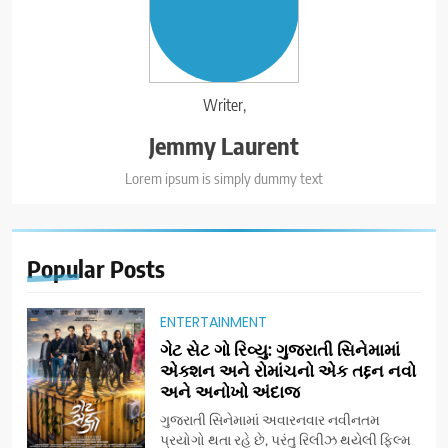
Writer,
Jemmy Laurent
Lorem ipsum is simply dummy text
Popular
Posts
ENTERTAINMENT
ગેટ સેટ ગો રિવ્યુ: ગુજરાતી સિનેમામાં
એક્શન અને રોમાંચનો એક તદ્દન નવો
અને અનોખો અંદાજ
ગુજરાતી સિનેમામાં અવારનવાર નવીનતમ
પ્રયોગો થતા રહે છે, પરંતુ રિલીઝ થયેલી ફિલ્મ