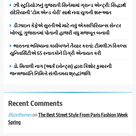
ઝી સ્ટુડિયોઝનું ગુજરાતી સિનેમામાં ગ્રાન્ડ એન્ટ્રી: સિદ્ધાર્થ
ગેટ સેટ ગો રિવ્યુ: ગુજરાતી
રાંદેરિયાની ‘ટોમ એન્ડ ચેરી’ સાથે નવા યુગની શરૂઆત
સિનેમામાં એક્શન અને રોમાંચનો
એક તદ્દન નવો અને અનોખો
ENTERTAINMENT
ડીઝાઇન કેફેએ સુરતીઓ માટે નવું એક્સપિરિયન્સ સેન્ટર
અંદાજ
ખોલ્યું, ગુજરાતમાં પોતાની હાજરી વધુ મજબૂત બનાવી
2
ઝી સ્ટુડિયોઝનું ગુજરાતી સિનેમામાં
ભારતના ભવિષ્યના કાર્યબળને તૈયાર કરતાં: ટીમલીઝ સ્કિલ્સ
ગ્રાન્ડ એન્ટ્રી: સિદ્ધાર્થ રાંદેરિયાની
યુનિવર્સિટીએ 65 સ્નાતકોને ડિગ્રી એનાયત કરી
‘ટોમ એન્ડ ચેરી’ સાથે નવા યુગની
ENTERTAINMENT
ડો. મિતાલી નાગ (આર્ક ઇવેન્ટ્સ) દ્વારા કિશોર કુમારની
શરૂઆત
જન્મજયંતિ નિમિત્તે સંગીતમય શ્રદ્ધાંજલિ
3
ડીઝાઇન કેફેએ સુરતીઓ માટે નવું
એક્સપિરિયન્સ સેન્ટર ખોલ્યું,
ગુજરાતમાં પોતાની હાજરી વધુ
Recent Comments
BUSINESS
મજબૂત બનાવી
on
The Best Street Style From Paris Fashion Week
Blazethemes
4
Spring
ભારતના ભવિષ્યના કાર્યબળને
તૈયાર કરતાં: ટીમલીઝ સ્કિલ્સ