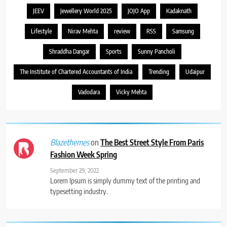
JEEV
Jewellery World 2025
JOJO App
Kadaknath
Lifestyle
Nirav Mehta
review
RSS
Samsung
Shraddha Dangar
Sports
Sunny Pancholi
The Institute of Chartered Accountants of India
Trending
Udaipur
Vadodara
Vicky Mehta
on
The Best Street Style From Paris
Blazethemes
Fashion Week Spring
September 29, 2022
Lorem Ipsum is simply dummy text of the printing and
typesetting industry.