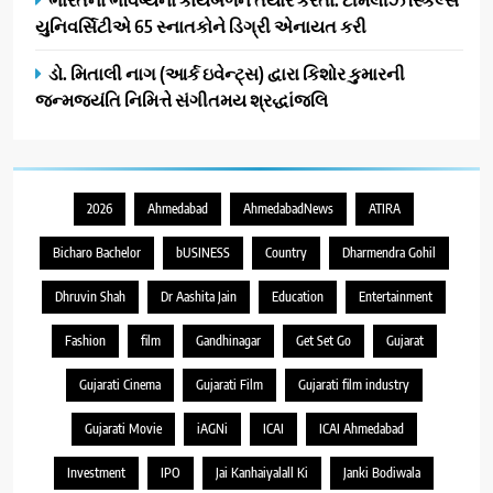
યુનિવર્સિટીએ 65 સ્નાતકોને ડિગ્રી એનાયત કરી
ડો. મિતાલી નાગ (આર્ક ઇવેન્ટ્સ) દ્વારા કિશોર કુમારની
જન્મજયંતિ નિમિત્તે સંગીતમય શ્રદ્ધાંજલિ
2026
Ahmedabad
AhmedabadNews
ATIRA
Bicharo Bachelor
bUSINESS
Country
Dharmendra Gohil
Dhruvin Shah
Dr Aashita Jain
Education
Entertainment
Fashion
film
Gandhinagar
Get Set Go
Gujarat
Gujarati Cinema
Gujarati Film
Gujarati film industry
Gujarati Movie
iAGNi
ICAI
ICAI Ahmedabad
Investment
IPO
Jai Kanhaiyalall Ki
Janki Bodiwala