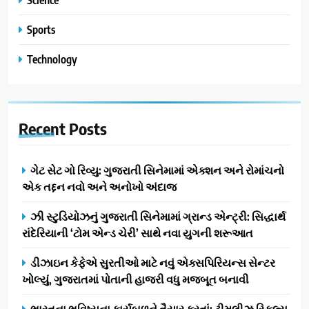
Sports
Technology
Recent
Posts
ગેટ સેટ ગો રિવ્યુ: ગુજરાતી સિનેમામાં એક્શન અને રોમાંચનો
એક તદ્દન નવો અને અનોખો અંદાજ
ઝી સ્ટુડિયોઝનું ગુજરાતી સિનેમામાં ગ્રાન્ડ એન્ટ્રી: સિદ્ધાર્થ
રાંદેરિયાની ‘ટોમ એન્ડ ચેરી’ સાથે નવા યુગની શરૂઆત
ડીઝાઇન કેફેએ સુરતીઓ માટે નવું એક્સપિરિયન્સ સેન્ટર
ખોલ્યું, ગુજરાતમાં પોતાની હાજરી વધુ મજબૂત બનાવી
ભારતના ભવિષ્યના કાર્યબળને તૈયાર કરતાં: ટીમલીઝ સ્કિલ્સ