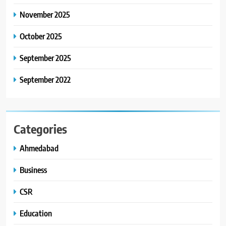
8
November 2025
ગ્લોબલ એક્સેલન્સ ફોરમ દ્વારા
નેશનલ લીડરશિપ કોન્કલેવ તથા
October 2025
ભારત સમ્માન ૨૦૨૬નો ભવ્ય અને
BUSINESS
September 2025
પ્રતિષ્ઠિત કાર્યક્રમ નવી દિલ્હીમાં
સફળતાપૂર્વક યોજાયો
September 2022
Categories
Ahmedabad
Business
CSR
Education