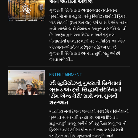
અને અનોખો અંદાજ
ગુજરાતી સિનેમામાં અવારનવાર નવીનતમ
પ્રયોગો થતા રહે છે, પરંતુ રિલીઝ થયેલી ફિલ્મ
‘ગેટ સેટ ગો’ (Get Set Go) દર્શકો માટે એક તદ્દન
નવો, તાજો અને રોમાંચક અનુભવ લઈને આવી
છે. અર્ણવ કુમારના નિર્દેશન અને જીનલ
બેલાણીની શાનદાર વાર્તા પર આધારિત આ એક
એક્શન-એડવેન્ચર થ્રિલર ફિલ્મ છે, જે
ગુજરાતી સિનેમામાં અત્યાર સુધી બહુ ઓછી
જોવા મળેલી...
ENTERTAINMENT
ઝી સ્ટુડિયોઝનું ગુજરાતી સિનેમામાં
ગ્રાન્ડ એન્ટ્રી: સિદ્ધાર્થ રાંદેરિયાની
‘ટોમ એન્ડ ચેરી’ સાથે નવા યુગની
શરૂઆત
ભારતીય મનોરંજન જગતમાં પ્રાદેશિક સિનેમાનો
પ્રભાવ સતત વધી રહ્યો છે. આ જ દિશામાં
મહત્વપૂર્ણ પગલું ભરીને ઝી સ્ટુડિયોઝે ગુજરાતી
ફિલ્મ ઇન્ડસ્ટ્રીમાં પોતાના સત્તાવાર પ્રવેશની
જાહેરાત કરી છે. ગુજરાતી રંગભૂમિ અને