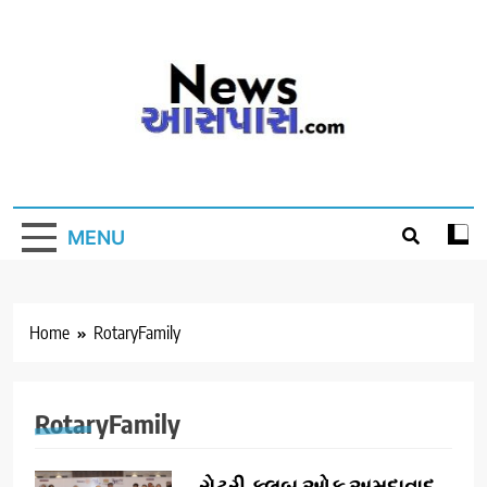
Skip
to
content
MENU
Home
RotaryFamily
RotaryFamily
રોટરી ક્લબ ઓફ અમદાવાદ