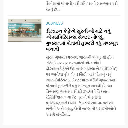
સિનેમામાં પોતાની નવી ઇનિંગ્સની શરૂઆત કરી
7
રહ્યું છે....
અમદાવાદમાં યોજાયેલા ‘ઓકલ્ટ
કોન્ક્લેવ 2026’માં ઈન્ટરનેશનલ
BUSINESS
ટેરોટ રીડર પુનિતજી લુલ્લા એ ટેરોટ
AHMEDABAD
ડીઝાઇન કેફેએ સુરતીઓ માટે નવું
કાર્ડ રીડિંગ અંગે માહિતી આપી
એક્સપિરિયન્સ સેન્ટર ખોલ્યું,
ગુજરાતમાં પોતાની હાજરી વધુ મજબૂત
8
બનાવી
ગ્લોબલ એક્સેલન્સ ફોરમ દ્વારા
નેશનલ લીડરશિપ કોન્કલેવ તથા
સુરત, ગુજરાત ૨૦૨૬: ભારતની અગ્રણી હોમ
ભારત સમ્માન ૨૦૨૬નો ભવ્ય અને
ઇન્ટિરિયર બ્રાન્ડ્સમાંની એક એવી
BUSINESS
ડીઝાઇનકેફેએ ઉધના-મગદલ્લા રોડ (પીપલોદ)
પ્રતિષ્ઠિત કાર્યક્રમ નવી દિલ્હીમાં
પર આવેલા હોમલેન્ડ સિટી ખાતે પોતાનું નવું
સફળતાપૂર્વક યોજાયો
એક્સપિરિયન્સ સેન્ટર શરૂ કરીને ગુજરાતમાં
1
પોતાની હાજરીને વધુ મજબૂત બનાવી છે. આ
ગેટ સેટ ગો રિવ્યુ: ગુજરાતી
વિસ્તરણ ભારતના સૌથી ઝડપથી વિકસતા
સિનેમામાં એક્શન અને રોમાંચનો
રેસિડેન્શિયલ માર્કેટ પ્રત્યે કંપનીની
એક તદ્દન નવો અને અનોખો
ENTERTAINMENT
પ્રતિબદ્ધતાને દર્શાવે છે, જ્યાં નવા મકાનોની
અંદાજ
ખરીદી અને ગ્રાહકોની બદલાતી પસંદગીઓને
કારણે સંગઠિત...
2
ઝી સ્ટુડિયોઝનું ગુજરાતી સિનેમામાં