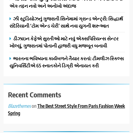
એક તદ્દન નવો અને અનોખો અંદાજ
વૃક્ષારોપણ” અંતર્ગત 1 લાખ વૃક્ષો
વાવવાના મહાઅભિયાનનો ભવ્ય
AHMEDABAD
ઝી સ્ટુડિયોઝનું ગુજરાતી સિનેમામાં ગ્રાન્ડ એન્ટ્રી: સિદ્ધાર્થ
પ્રારંભ
રાંદેરિયાની ‘ટોમ એન્ડ ચેરી’ સાથે નવા યુગની શરૂઆત
2
ગેટ સેટ ગો રિવ્યુ: ગુજરાતી
ડીઝાઇન કેફેએ સુરતીઓ માટે નવું એક્સપિરિયન્સ સેન્ટર
સિનેમામાં એક્શન અને રોમાંચનો
ખોલ્યું, ગુજરાતમાં પોતાની હાજરી વધુ મજબૂત બનાવી
એક તદ્દન નવો અને અનોખો
ENTERTAINMENT
ભારતના ભવિષ્યના કાર્યબળને તૈયાર કરતાં: ટીમલીઝ સ્કિલ્સ
અંદાજ
યુનિવર્સિટીએ 65 સ્નાતકોને ડિગ્રી એનાયત કરી
3
ઝી સ્ટુડિયોઝનું ગુજરાતી સિનેમામાં
ગ્રાન્ડ એન્ટ્રી: સિદ્ધાર્થ રાંદેરિયાની
‘ટોમ એન્ડ ચેરી’ સાથે નવા યુગની
Recent Comments
ENTERTAINMENT
શરૂઆત
on
The Best Street Style From Paris Fashion Week
Blazethemes
4
Spring
ડીઝાઇન કેફેએ સુરતીઓ માટે નવું
એક્સપિરિયન્સ સેન્ટર ખોલ્યું,
ગુજરાતમાં પોતાની હાજરી વધુ
BUSINESS