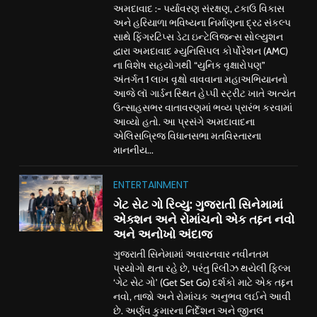
અમદાવાદ :- પર્યાવરણ સંરક્ષણ, ટકાઉ વિકાસ
અને હરિયાળા ભવિષ્યના નિર્માણના દ્રઢ સંકલ્પ
સાથે ફિંગરટિપ્સ ડેટા ઇન્ટેલિજન્સ સોલ્યુશન
દ્વારા અમદાવાદ મ્યુનિસિપલ કોર્પોરેશન (AMC)
ના વિશેષ સહયોગથી “યુનિક વૃક્ષારોપણ”
અંતર્ગત 1 લાખ વૃક્ષો વાવવાના મહાઅભિયાનનો
આજે લૉ ગાર્ડન સ્થિત હેપ્પી સ્ટ્રીટ ખાતે અત્યંત
ઉત્સાહસભર વાતાવરણમાં ભવ્ય પ્રારંભ કરવામાં
આવ્યો હતો. આ પ્રસંગે અમદાવાદના
એલિસબ્રિજ વિધાનસભા મતવિસ્તારના
માનનીય...
ENTERTAINMENT
ગેટ સેટ ગો રિવ્યુ: ગુજરાતી સિનેમામાં
એક્શન અને રોમાંચનો એક તદ્દન નવો
અને અનોખો અંદાજ
ગુજરાતી સિનેમામાં અવારનવાર નવીનતમ
પ્રયોગો થતા રહે છે, પરંતુ રિલીઝ થયેલી ફિલ્મ
‘ગેટ સેટ ગો’ (Get Set Go) દર્શકો માટે એક તદ્દન
નવો, તાજો અને રોમાંચક અનુભવ લઈને આવી
છે. અર્ણવ કુમારના નિર્દેશન અને જીનલ