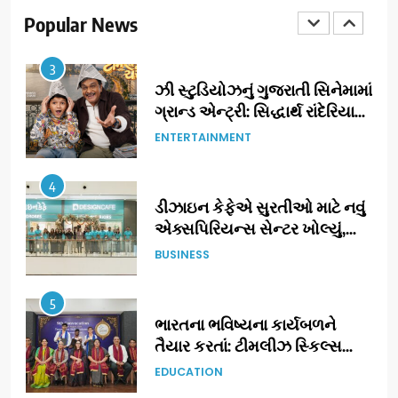
એક તદ્દન નવો અને અનોખો
Popular News
ENTERTAINMENT
અંદાજ
3
ઝી સ્ટુડિયોઝનું ગુજરાતી સિનેમામાં
ગ્રાન્ડ એન્ટ્રી: સિદ્ધાર્થ રાંદેરિયાની
‘ટોમ એન્ડ ચેરી’ સાથે નવા યુગની
ENTERTAINMENT
શરૂઆત
4
ડીઝાઇન કેફેએ સુરતીઓ માટે નવું
એક્સપિરિયન્સ સેન્ટર ખોલ્યું,
ગુજરાતમાં પોતાની હાજરી વધુ
BUSINESS
મજબૂત બનાવી
5
ભારતના ભવિષ્યના કાર્યબળને
તૈયાર કરતાં: ટીમલીઝ સ્કિલ્સ
યુનિવર્સિટીએ 65 સ્નાતકોને ડિગ્રી
EDUCATION
એનાયત કરી