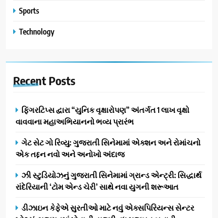
Sports
Technology
Recent
Posts
ફિંગરટિપ્સ દ્વારા “યુનિક વૃક્ષારોપણ” અંતર્ગત 1 લાખ વૃક્ષો
વાવવાના મહાઅભિયાનનો ભવ્ય પ્રારંભ
ગેટ સેટ ગો રિવ્યુ: ગુજરાતી સિનેમામાં એક્શન અને રોમાંચનો
એક તદ્દન નવો અને અનોખો અંદાજ
ઝી સ્ટુડિયોઝનું ગુજરાતી સિનેમામાં ગ્રાન્ડ એન્ટ્રી: સિદ્ધાર્થ
રાંદેરિયાની ‘ટોમ એન્ડ ચેરી’ સાથે નવા યુગની શરૂઆત
ડીઝાઇન કેફેએ સુરતીઓ માટે નવું એક્સપિરિયન્સ સેન્ટર