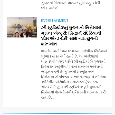
ગુજરાતી સિનેમામાં અત્યાર સુધી બહુ ઓછી
177 દેશો અને 52 લાખ દર્શકો:
જોવા મળેલી...
ગુજરાતી OTT પ્લેટફોર્મ ‘જોજો’
(JOJO) નો વિશ્વભરમાં દબદબો
BUSINESS
ENTERTAINMENT
ઝી સ્ટુડિયોઝનું ગુજરાતી સિનેમામાં
ગ્રાન્ડ એન્ટ્રી: સિદ્ધાર્થ રાંદેરિયાની
8
‘ટોમ એન્ડ ચેરી’ સાથે નવા યુગની
અમદાવાદમાં યોજાયેલા ‘ઓકલ્ટ
શરૂઆત
કોન્ક્લેવ 2026’માં ઈન્ટરનેશનલ
ટેરોટ રીડર પુનિતજી લુલ્લા એ ટેરોટ
ભારતીય મનોરંજન જગતમાં પ્રાદેશિક સિનેમાનો
AHMEDABAD
પ્રભાવ સતત વધી રહ્યો છે. આ જ દિશામાં
કાર્ડ રીડિંગ અંગે માહિતી આપી
મહત્વપૂર્ણ પગલું ભરીને ઝી સ્ટુડિયોઝે ગુજરાતી
ફિલ્મ ઇન્ડસ્ટ્રીમાં પોતાના સત્તાવાર પ્રવેશની
1
જાહેરાત કરી છે. ગુજરાતી રંગભૂમિ અને
ફિંગરટિપ્સ દ્વારા “યુનિક
સિનેમાના લોકપ્રિય અભિનેતા સિદ્ધાર્થ રાંદેરિયા
વૃક્ષારોપણ” અંતર્ગત 1 લાખ વૃક્ષો
અભિનીત પારિવારિક મનોરંજન ફિલ્મ ‘ટોમ
વાવવાના મહાઅભિયાનનો ભવ્ય
AHMEDABAD
એન્ડ ચેરી’ દ્વારા ઝી સ્ટુડિયોઝ હવે ગુજરાતી
પ્રારંભ
સિનેમામાં પોતાની નવી ઇનિંગ્સની શરૂઆત કરી
રહ્યું છે....
2
ગેટ સેટ ગો રિવ્યુ: ગુજરાતી
સિનેમામાં એક્શન અને રોમાંચનો