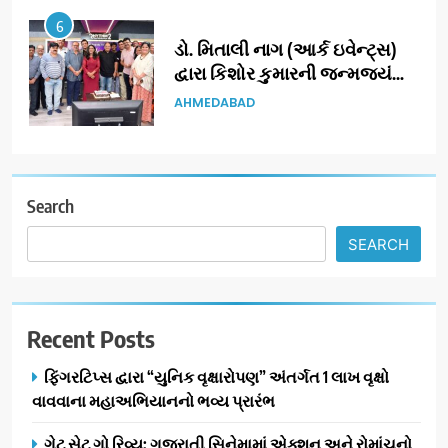
6
ડો. મિતાલી નાગ (આર્ક ઇવેન્ટ્સ)
દ્વારા કિશોર કુમારની જન્મજયંતિ
નિમિત્તે સંગીતમય શ્રદ્ધાંજલિ
AHMEDABAD
7
177 દેશો અને 52 લાખ દર્શકો:
ગુજરાતી OTT પ્લેટફોર્મ ‘જોજો’
Search
(JOJO) નો વિશ્વભરમાં દબદબો
BUSINESS
SEARCH
8
અમદાવાદમાં યોજાયેલા ‘ઓકલ્ટ
Recent Posts
કોન્ક્લેવ 2026’માં ઈન્ટરનેશનલ
ટેરોટ રીડર પુનિતજી લુલ્લા એ ટેરોટ
AHMEDABAD
ફિંગરટિપ્સ દ્વારા “યુનિક વૃક્ષારોપણ” અંતર્ગત 1 લાખ વૃક્ષો
કાર્ડ રીડિંગ અંગે માહિતી આપી
વાવવાના મહાઅભિયાનનો ભવ્ય પ્રારંભ
1
ગેટ સેટ ગો રિવ્યુ: ગુજરાતી સિનેમામાં એક્શન અને રોમાંચનો
ફિંગરટિપ્સ દ્વારા “યુનિક