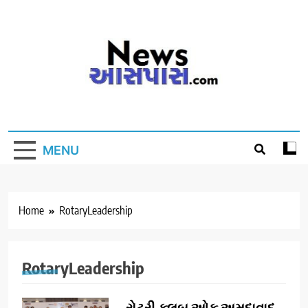
Skip
to
content
MENU
Home
RotaryLeadership
RotaryLeadership
રોટરી ક્લબ ઓફ અમદાવાદ