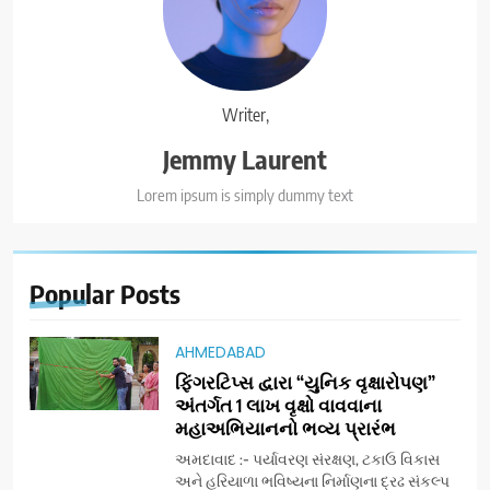
Writer,
Jemmy Laurent
Lorem ipsum is simply dummy text
Popular
Posts
AHMEDABAD
ફિંગરટિપ્સ દ્વારા “યુનિક વૃક્ષારોપણ”
અંતર્ગત 1 લાખ વૃક્ષો વાવવાના
મહાઅભિયાનનો ભવ્ય પ્રારંભ
અમદાવાદ :- પર્યાવરણ સંરક્ષણ, ટકાઉ વિકાસ
અને હરિયાળા ભવિષ્યના નિર્માણના દ્રઢ સંકલ્પ