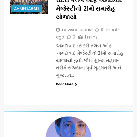
મેજેસ્ટીનો 21મો સમારોહ
AHMEDABAD
યોજાયો
newsaaspaas1
10 months
ago
0
1 mins
અમદાવાદ : રોટરી ક્લબ ઓફ
અમદાવાદ મેજેસ્ટીનો 21મો સમારોહ
યોજાયો હતો, જેમાં મુખ્ય મહેમાન
તરીકે રાજ્યના પૂર્વ ગૃહમંત્રી અને
ગુજરાત…
Read More