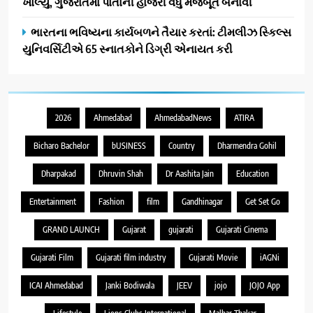
ખોલ્યું, ગુજરાતમાં પોતાની હાજરી વધુ મજબૂત બનાવી
ભારતના ભવિષ્યના કાર્યબળને તૈયાર કરતાં: ટીમલીઝ સ્કિલ્સ
યુનિવર્સિટીએ 65 સ્નાતકોને ડિગ્રી એનાયત કરી
2026
Ahmedabad
AhmedabadNews
ATIRA
Bicharo Bachelor
bUSINESS
Country
Dharmendra Gohil
Dharpakad
Dhruvin Shah
Dr Aashita Jain
Education
Entertainment
Fashion
film
Gandhinagar
Get Set Go
GRAND LAUNCH
Gujarat
gujarati
Gujarati Cinema
Gujarati Film
Gujarati film industry
Gujarati Movie
iAGNi
ICAI Ahmedabad
Janki Bodiwala
JEEV
jojo
JOJO App