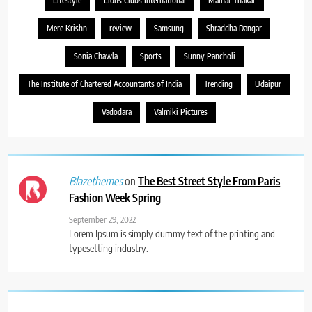
Lifestyle
Lions Clubs International
Malhar Thakar
Mere Krishn
review
Samsung
Shraddha Dangar
Sonia Chawla
Sports
Sunny Pancholi
The Institute of Chartered Accountants of India
Trending
Udaipur
Vadodara
Valmiki Pictures
on
The Best Street Style From Paris
Blazethemes
Fashion Week Spring
September 29, 2022
Lorem Ipsum is simply dummy text of the printing and
typesetting industry.