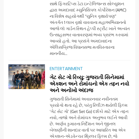
સાથે ફિંગરટિપ્સ ડેટા ઇન્ટેલિજન્સ સોલ્યુશન
દ્વારા અમદાવાદ મ્યુનિસિપલ કોર્પોરેશન (AMC)
ના વિશેષ સહયોગથી “યુનિક વૃક્ષારોપણ”
અંતર્ગત 1 લાખ વૃક્ષો વાવવાના મહાઅભિયાનનો
આજે લૉ ગાર્ડન સ્થિત હેપ્પી સ્ટ્રીટ ખાતે અત્યંત
ઉત્સાહસભર વાતાવરણમાં ભવ્ય પ્રારંભ કરવામાં
આવ્યો હતો. આ પ્રસંગે અમદાવાદના
એલિસબ્રિજ વિધાનસભા મતવિસ્તારના
માનનીય...
5
ભારતના ભવિષ્યના કાર્યબળને
ENTERTAINMENT
તૈયાર કરતાં: ટીમલીઝ સ્કિલ્સ
ગેટ સેટ ગો રિવ્યુ: ગુજરાતી સિનેમામાં
યુનિવર્સિટીએ 65 સ્નાતકોને ડિગ્રી
EDUCATION
એક્શન અને રોમાંચનો એક તદ્દન નવો
એનાયત કરી
અને અનોખો અંદાજ
6
ગુજરાતી સિનેમામાં અવારનવાર નવીનતમ
ડો. મિતાલી નાગ (આર્ક ઇવેન્ટ્સ)
પ્રયોગો થતા રહે છે, પરંતુ રિલીઝ થયેલી ફિલ્મ
દ્વારા કિશોર કુમારની જન્મજયંતિ
‘ગેટ સેટ ગો’ (Get Set Go) દર્શકો માટે એક તદ્દન
નવો, તાજો અને રોમાંચક અનુભવ લઈને આવી
નિમિત્તે સંગીતમય શ્રદ્ધાંજલિ
AHMEDABAD
છે. અર્ણવ કુમારના નિર્દેશન અને જીનલ
બેલાણીની શાનદાર વાર્તા પર આધારિત આ એક
એક્શન-એડવેન્ચર થ્રિલર ફિલ્મ છે, જે
7