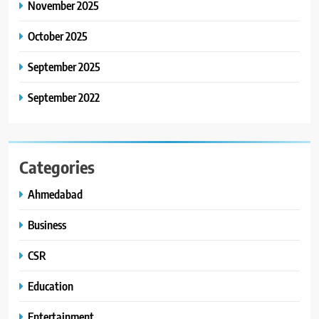
8
November 2025
અમદાવાદમાં યોજાયેલા ‘ઓકલ્ટ
કોન્ક્લેવ 2026’માં ઈન્ટરનેશનલ
October 2025
ટેરોટ રીડર પુનિતજી લુલ્લા એ ટેરોટ
AHMEDABAD
September 2025
કાર્ડ રીડિંગ અંગે માહિતી આપી
September 2022
Categories
Ahmedabad
Business
CSR
Education
Entertainment