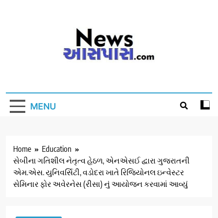
Skip
to
content
MENU
Home
Education
સેબીના ગતિશીલ નેતૃત્વ હેઠળ, એનએસઈ દ્વારા ગુજરાતની
એમ.એસ. યુનિવર્સિટી, વડોદરા ખાતે રિજિયોનલ ઇન્વેસ્ટર
સેમિનાર ફોર અવેરનેસ (રીસા) નું આયોજન કરવામાં આવ્યું