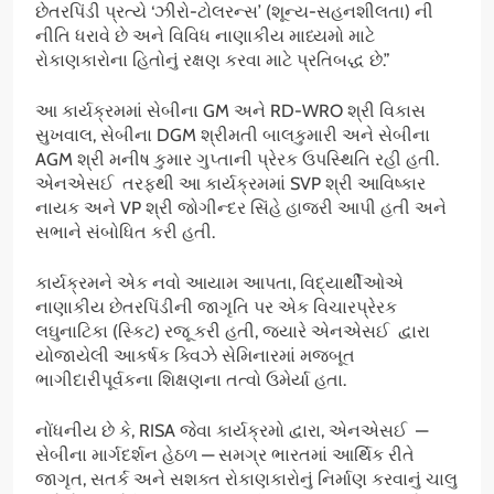
છેતરપિંડી પ્રત્યે ‘ઝીરો-ટોલરન્સ’ (શૂન્ય-સહનશીલતા) ની
નીતિ ધરાવે છે અને વિવિધ નાણાકીય માધ્યમો માટે
રોકાણકારોના હિતોનું રક્ષણ કરવા માટે પ્રતિબદ્ધ છે.”
આ કાર્યક્રમમાં સેબીના GM અને RD-WRO શ્રી વિકાસ
સુખવાલ, સેબીના DGM શ્રીમતી બાલકુમારી અને સેબીના
AGM શ્રી મનીષ કુમાર ગુપ્તાની પ્રેરક ઉપસ્થિતિ રહી હતી.
એનએસઈ તરફથી આ કાર્યક્રમમાં SVP શ્રી આવિષ્કાર
નાયક અને VP શ્રી જોગીન્દર સિંહે હાજરી આપી હતી અને
સભાને સંબોધિત કરી હતી.
કાર્યક્રમને એક નવો આયામ આપતા, વિદ્યાર્થીઓએ
નાણાકીય છેતરપિંડીની જાગૃતિ પર એક વિચારપ્રેરક
લઘુનાટિકા (સ્કિટ) રજૂ કરી હતી, જ્યારે એનએસઈ દ્વારા
યોજાયેલી આકર્ષક ક્વિઝે સેમિનારમાં મજબૂત
ભાગીદારીપૂર્વકના શિક્ષણના તત્વો ઉમેર્યા હતા.
નોંધનીય છે કે, RISA જેવા કાર્યક્રમો દ્વારા, એનએસઈ —
સેબીના માર્ગદર્શન હેઠળ — સમગ્ર ભારતમાં આર્થિક રીતે
જાગૃત, સતર્ક અને સશક્ત રોકાણકારોનું નિર્માણ કરવાનું ચાલુ