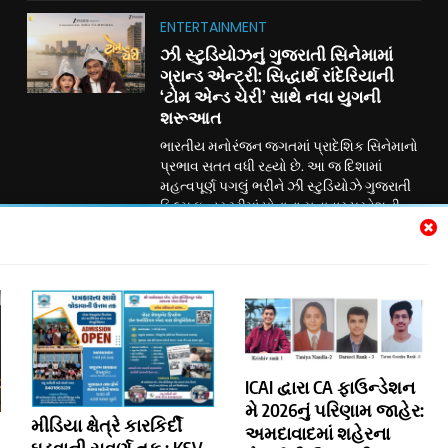
ENTERTAINMENT
ઝી સ્ટુડિયોઝનું ગુજરાતી સિનેમામાં
ગ્રાન્ડ એન્ટ્રી: સિદ્ધાર્થ રાંદેરિયાની
‘ટોમ એન્ડ ચેરી’ સાથે નવા યુગની
શરૂઆત
ભારતીય મનોરંજન જગતમાં પ્રાદેશિક સિનેમાનો
પ્રભાવ સતત વધી રહ્યો છે. આ જ દિશામાં
મહત્વપૂર્ણ પગલું ભરીને ઝી સ્ટુડિયોઝે ગુજરાતી
ફિલ્મ ઇન્ડસ્ટ્રીમાં પોતાના સત્તાવાર પ્રવેશની
જાહેરાત કરી છે. ગુજરાતી રંગભૂમિ અને
સિનેમાના લોકપ્રિય અભિનેતા સિદ્ધાર્થ રાંદેરિયા
અભિનીત પારિવારિક મનોરંજન ફિલ્મ ‘ટોમ
એન્ડ ચેરી’ દ્વારા ઝી સ્ટુડિયોઝ હવે ગુજરાતી
સિનેમામાં પોતાની નવી ઇનિંગ્સની શરૂઆત કરી
રહ્યું છે....
Subscribe Us
ICAI દ્વારા CA ફાઉન્ડેશન
મે 2026નું પરિણામ જાહેર:
મીડિયા ક્ષેત્રે કારકિર્દી
અમદાવાદમાં શહેરના