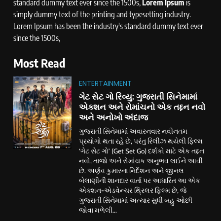
standard dummy text ever since the 1500s,
Lorem Ipsum
is
simply dummy text of the printing and typesetting industry.
Lorem Ipsum has been the industry's standard dummy text ever
since the 1500s,
Most Read
ENTERTAINMENT
ગેટ સેટ ગો રિવ્યુ: ગુજરાતી સિનેમામાં
એક્શન અને રોમાંચનો એક તદ્દન નવો
અને અનોખો અંદાજ
ગુજરાતી સિનેમામાં અવારનવાર નવીનતમ
પ્રયોગો થતા રહે છે, પરંતુ રિલીઝ થયેલી ફિલ્મ
‘ગેટ સેટ ગો’ (Get Set Go) દર્શકો માટે એક તદ્દન
નવો, તાજો અને રોમાંચક અનુભવ લઈને આવી
છે. અર્ણવ કુમારના નિર્દેશન અને જીનલ
બેલાણીની શાનદાર વાર્તા પર આધારિત આ એક
એક્શન-એડવેન્ચર થ્રિલર ફિલ્મ છે, જે
ગુજરાતી સિનેમામાં અત્યાર સુધી બહુ ઓછી
જોવા મળેલી...