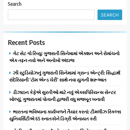
Search
SEARCH
Recent Posts
ગેટ સેટ ગો રિવ્યુ: ગુજરાતી સિનેમામાં એક્શન અને રોમાંચનો
એક તદ્દન નવો અને અનોખો અંદાજ
ઝી સ્ટુડિયોઝનું ગુજરાતી સિનેમામાં ગ્રાન્ડ એન્ટ્રી: સિદ્ધાર્થ
રાંદેરિયાની ‘ટોમ એન્ડ ચેરી’ સાથે નવા યુગની શરૂઆત
ડીઝાઇન કેફેએ સુરતીઓ માટે નવું એક્સપિરિયન્સ સેન્ટર
ખોલ્યું, ગુજરાતમાં પોતાની હાજરી વધુ મજબૂત બનાવી
ભારતના ભવિષ્યના કાર્યબળને તૈયાર કરતાં: ટીમલીઝ સ્કિલ્સ
યુનિવર્સિટીએ 65 સ્નાતકોને ડિગ્રી એનાયત કરી