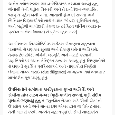
અનેક ક્લાસરૂમમાં લાઇવ-ટેલિકાસ્ટ કરવામાં આવ્યું હતું,
જેનાથી તેની પહોંચ વિસ્તરી અને તે ઇનોવેશન-આધારિત
જાગૃતિ પહેલ બની ગયો. આનાથી ફેકલ્ટી સભ્યો અને
સિનિયર વિદ્યાર્થીઓ સાથે સાર્થક જોડાણ સુનિશ્ચિત થયું,
અને બહોળી ભાગીદારી તેમજ ઇન્ટરેક્ટિવ લર્નિંગ (આદાન-
પ્રદાન સાથેના શિક્ષણ) ને પ્રોત્સાહન મળ્યું.
આ સેશનમાં સિક્યોરિટીઝ માર્કેટમાં રોકાણના મહત્વના
પાસાઓ, રોકાણકાર સુરક્ષા અને રોકાણકારોના અધિકારો,
તેમજ છેતરપિંડી અંગેની જાગૃતિ અને ખરાઈ કરવાની
પદ્ધતિઓ પર ધ્યાન કેન્દ્રિત કરવામાં આવ્યું હતું. નિષ્ણાતોએ
રોકાણની સુરક્ષિત પ્રક્રિયાઓ અને નાણાકીય નિર્ણયો
લેવામાં યોગ્ય ખરાઈ (due diligence) ના મહત્વ વિશે વ્યવહારુ
માર્ગદર્શન પૂરું પાડ્યું હતું.
ઉપસ્થિતોને સંબોધતા કાર્યક્રમના મુખ્ય અતિથિ અને
સેબીના હોલ ટાઇમ મેમ્બર (પૂર્ણ-કાલીન સભ્ય)
,
શ્રી સંદીપ
પ્રધાને જણાવ્યું હતું
કે, “સુરક્ષિત રોકાણ માટે ‘સેબી ચેક’ નો
ઉપયોગ કરવો અને માન્ય UPI એપ્સ દ્વારા જ પેમેન્ટ થાય
તેની ખાતરી કરવી અત્યંત મહત્વપૂર્ણ છે. સેબી નાણાકીય