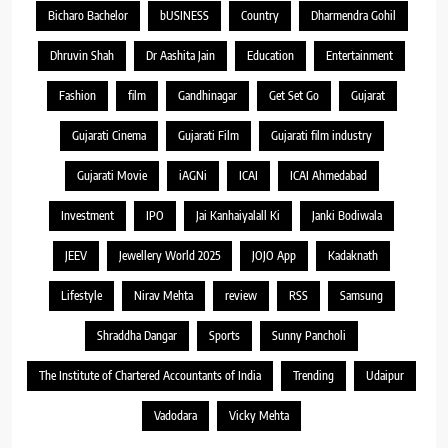
Bicharo Bachelor
bUSINESS
Country
Dharmendra Gohil
Dhruvin Shah
Dr Aashita Jain
Education
Entertainment
Fashion
film
Gandhinagar
Get Set Go
Gujarat
Gujarati Cinema
Gujarati Film
Gujarati film industry
Gujarati Movie
iAGNi
ICAI
ICAI Ahmedabad
Investment
IPO
Jai Kanhaiyalall Ki
Janki Bodiwala
JEEV
Jewellery World 2025
JOJO App
Kadaknath
Lifestyle
Nirav Mehta
review
RSS
Samsung
Shraddha Dangar
Sports
Sunny Pancholi
The Institute of Chartered Accountants of India
Trending
Udaipur
Vadodara
Vicky Mehta