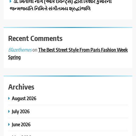
ડો. મિતાલી નાગ (આર્ક ઇવેન્ટ્સ) દ્વારા કિશોર કુમારની
જન્મજયંતિ નિમિત્તે સંગીતમય શ્રદ્ધાંજલિ
Recent Comments
on
The Best Street Style From Paris Fashion Week
Blazethemes
Spring
Archives
August 2026
July 2026
June 2026