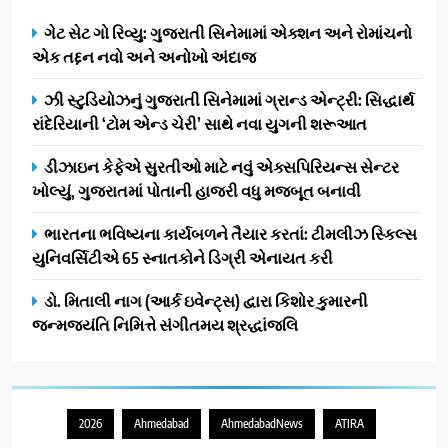
ગેટ સેટ ગો રિવ્યુ: ગુજરાતી સિનેમામાં એક્શન અને રોમાંચનો
એક તદ્દન નવો અને અનોખો અંદાજ
ઝી સ્ટુડિયોઝનું ગુજરાતી સિનેમામાં ગ્રાન્ડ એન્ટ્રી: સિદ્ધાર્થ
રાંદેરિયાની ‘ટોમ એન્ડ ચેરી’ સાથે નવા યુગની શરૂઆત
ડીઝાઇન કેફેએ સુરતીઓ માટે નવું એક્સપિરિયન્સ સેન્ટર
ખોલ્યું, ગુજરાતમાં પોતાની હાજરી વધુ મજબૂત બનાવી
ભારતના ભવિષ્યના કાર્યબળને તૈયાર કરતાં: ટીમલીઝ સ્કિલ્સ
યુનિવર્સિટીએ 65 સ્નાતકોને ડિગ્રી એનાયત કરી
ડો. મિતાલી નાગ (આર્ક ઇવેન્ટ્સ) દ્વારા કિશોર કુમારની
જન્મજયંતિ નિમિત્તે સંગીતમય શ્રદ્ધાંજલિ
2026
Ahmedabad
AhmedabadNews
ATIRA