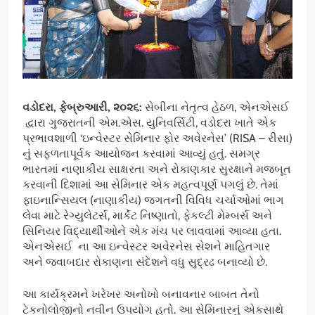
વડોદરા
,
ફેબ્રુઆરી
,
૨૦૨૬:
સેબીના નેતૃત્વ હેઠળ, એનએસઈ
દ્વારા ગુજરાતની એમ.એસ. યુનિવર્સિટી, વડોદરા ખાતે એક
પ્રભાવશાળી ‘ઇન્વેસ્ટર સેમિનાર ફોર અવેરનેસ’ (RISA – રીસા)
નું સફળતાપૂર્વક આયોજન કરવામાં આવ્યું હતું. સમગ્ર
ભારતમાં નાણાકીય સાક્ષરતા અને રોકાણકાર સુરક્ષાને મજબૂત
કરવાની દિશામાં આ સેમિનાર એક મહત્વપૂર્ણ પગલું છે. તેમાં
ફાઇનાન્સિયલ (નાણાકીય) જગતની વિવિધ ચર્ચાઓમાં ભાગ
લેવા માટે રેગ્યુલેટર્સ, માર્કેટ નિષ્ણાતો, ફેકલ્ટી મેમ્બર્સ અને
સિનિયર વિદ્યાર્થીઓને એક મંચ પર લાવવામાં આવ્યા હતા.
એનએસઈ ના આ ઇન્વેસ્ટર અવેરનેસ સેશને માહિતગાર
અને જવાબદાર રોકાણના સંદેશને વધુ સુદ્રઢ બનાવ્યો છે.
આ કાર્યક્રમને ખરેખર અનોખો બનાવનાર બાબત તેનો
ટેકનોલોજીનો નવીન ઉપયોગ હતો. આ સેમિનારનું એકસાથે