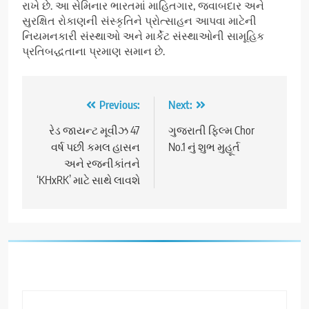
રાખે છે. આ સેમિનાર ભારતમાં માહિતગાર, જવાબદાર અને
સુરક્ષિત રોકાણની સંસ્કૃતિને પ્રોત્સાહન આપવા માટેની
નિયમનકારી સંસ્થાઓ અને માર્કેટ સંસ્થાઓની સામૂહિક
પ્રતિબદ્ધતાના પ્રમાણ સમાન છે.
Post
Previous:
Next:
navigation
રેડ જાયન્ટ મૂવીઝ 47
ગુજરાતી ફિલ્મ Chor
વર્ષ પછી કમલ હાસન
No.1 નું શુભ મુહૂર્ત
અને રજનીકાંતને
‘KHxRK’ માટે સાથે લાવશે