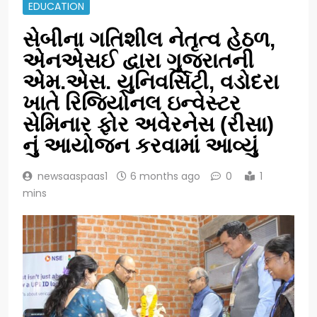
EDUCATION
સેબીના ગતિશીલ નેતૃત્વ હેઠળ,
એનએસઈ દ્વારા ગુજરાતની
એમ.એસ. યુનિવર્સિટી, વડોદરા
ખાતે રિજિયોનલ ઇન્વેસ્ટર
સેમિનાર ફોર અવેરનેસ (રીસા)
નું આયોજન કરવામાં આવ્યું
newsaaspaas1
6 months ago
0
1
mins