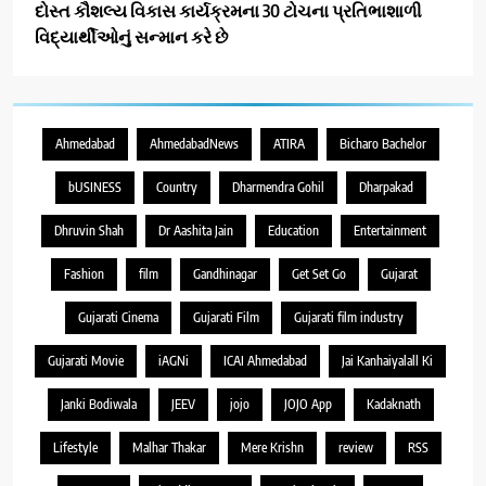
દોસ્ત કૌશલ્ય વિકાસ કાર્યક્રમના 30 ટોચના પ્રતિભાશાળી
વિદ્યાર્થીઓનું સન્માન કરે છે
Ahmedabad
AhmedabadNews
ATIRA
Bicharo Bachelor
bUSINESS
Country
Dharmendra Gohil
Dharpakad
Dhruvin Shah
Dr Aashita Jain
Education
Entertainment
Fashion
film
Gandhinagar
Get Set Go
Gujarat
Gujarati Cinema
Gujarati Film
Gujarati film industry
Gujarati Movie
iAGNi
ICAI Ahmedabad
Jai Kanhaiyalall Ki
Janki Bodiwala
JEEV
jojo
JOJO App
Kadaknath
Lifestyle
Malhar Thakar
Mere Krishn
review
RSS