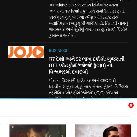
આ વિશિષ્ટ સાંજ ભારતીય સિનેમા જગતના
અમર ગાયક કિશોર કુમારને સમર્પિત રહી હતી.
કાર્યક્રમનું મુખ્ય આકર્ષણ આંતરરાષ્ટ્રીય
ખ્યાતિપ્રાપ્ત બહુમુખી ગાયિકા ડૉ. મિતાલી નાગનું
ભાવસભર અને સુરીલું ગાયન રહ્યું. તેમણે કિશોર
કુમારના અનેક...
BUSINESS
177 દેશો અને 52 લાખ દર્શકો: ગુજરાતી
OTT પ્લેટફોર્મ ‘જોજો’ (JOJO) નો
વિશ્વભરમાં દબદબો
પોતાના વિઝનરી ફાઉન્ડર અને CEO શ્રી
ધ્રુવીન શાહના વ્યૂહાત્મક નેતૃત્વ હેઠળ, ડિજિટલ
સ્ટ્રીમિંગ પ્લેટફોર્મ ‘જોજો’ (JOJO) એપ એ
પ્રાદેશિક મનોરંજન ઉદ્યોગમાં સફળતાપૂર્વક
ક્રાંતિકારી પરિવર્તન આણ્યું છે. ડિજિટલ
જગતમાં ધમાકેદાર એન્ટ્રી કર્યા પછી, અમદાવાદ
સ્થિત આ કંપનીએ ઉચ્ચ ગુણવત્તાવાળા
સ્ટોરીટેલિંગ અને પ્રાદેશિક પ્રતિનિધિત્વ વચ્ચેના
અંતરને ઝડપથી દૂર કર્યું છે. હાલમાં BSE પર
લિસ્ટ ધરાવતી કંપની ‘જોજો...