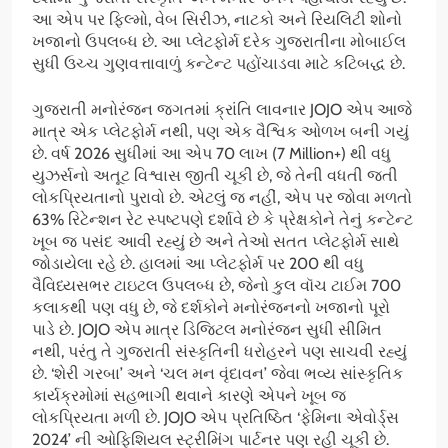
આ એપ પર ફિલ્મો, વેબ સિરીઝ, નાટકો અને રિયલિટી શોનો
ખજાનો ઉપલબ્ધ છે. આ પ્લેટફોર્મ દરેક ગુજરાતીના મોબાઈલ
સુધી ઉચ્ચ ગુણવત્તાવાળું કન્ટેન્ટ પહોંચાડવા માટે કટિબદ્ધ છે.
ગુજરાતી મનોરંજન જગતમાં ક્રાંતિ લાવનાર JOJO એપ આજે
માત્ર એક પ્લેટફોર્મ નથી, પણ એક વૈશ્વિક ઓળખ બની ગયું
છે. વર્ષ 2026 સુધીમાં આ એપ 70 લાખ (7 Million+) થી વધુ
યુઝર્સનો અતૂટ વિશ્વાસ જીતી ચૂકી છે, જે તેની વધતી જતી
લોકપ્રિયતાનો પુરાવો છે. એટલું જ નહીં, એપ પર જોવા મળતો
63% રિટેન્શન રેટ સ્પષ્ટપણે દર્શાવે છે કે પ્રેક્ષકોને તેનું કન્ટેન્ટ
ખૂબ જ પસંદ આવી રહ્યું છે અને તેઓ સતત પ્લેટફોર્મ સાથે
જોડાયેલા રહે છે. હાલમાં આ પ્લેટફોર્મ પર 200 થી વધુ
વૈવિધ્યસભર ટાઇટલ ઉપલબ્ધ છે, જેનો કુલ વૉચ ટાઈમ 700
કલાકથી પણ વધુ છે, જે દર્શકોને મનોરંજનનો ખજાનો પૂરો
પાડે છે. JOJO એપ માત્ર ડિજિટલ મનોરંજન સુધી સીમિત
નથી, પરંતુ તે ગુજરાતી સંસ્કૃતિની ધરોહરને પણ સાચવી રહ્યું
છે. ‘શેરી ગરબા’ અને ‘ચલ મન વૃંદાવન’ જેવા ભવ્ય સાંસ્કૃતિક
કાર્યક્રમોમાં સહભાગી થવાને કારણે એપને ખૂબ જ
લોકપ્રિયતા મળી છે. JOJO એપ પ્રતિષ્ઠિત ‘ફેમિના એવોર્ડ્સ
2024’ ની ઓફિશિયલ સ્ટ્રીમિંગ પાર્ટનર પણ રહી ચૂકી છે.