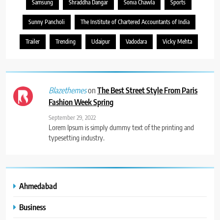
Samsung
Shraddha Dangar
Sonia Chawla
Sports
Sunny Pancholi
The Institute of Chartered Accountants of India
Trailer
Trending
Udaipur
Vadodara
Vicky Mehta
on
The Best Street Style From Paris
Blazethemes
Fashion Week Spring
September 29, 2022
Lorem Ipsum is simply dummy text of the printing and
typesetting industry.
Ahmedabad
Business