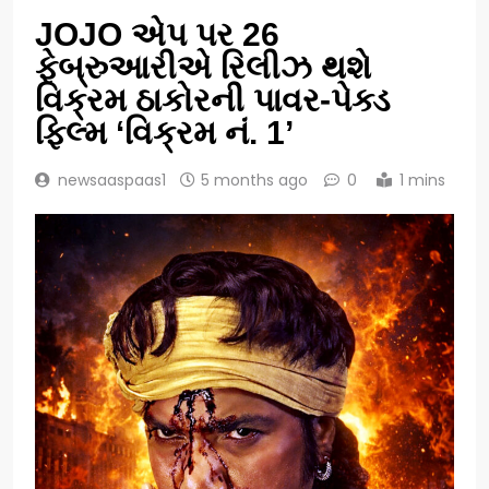
JOJO એપ પર 26
ફેબ્રુઆરીએ રિલીઝ થશે
વિક્રમ ઠાકોરની પાવર-પેક્ડ
ફિલ્મ ‘વિક્રમ નં. 1’
newsaaspaas1
5 months ago
0
1 mins