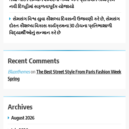
નવી દિલ્હીમાં સફળતાપૂર્વક યોજાયો
સેમસંગ વિશ્વ યુવા કૌશલ્ય દિવસની ઉજવણી કરે છે, સેમસંગ
દોસ્ત કૌશલ્ય વિકાસ કાર્યક્રમના 30 ટોચના પ્રતિભાશાળી
વિદ્યાર્થીઓનું સન્માન કરે છે
Recent Comments
on
The Best Street Style From Paris Fashion Week
Blazethemes
Spring
Archives
August 2026