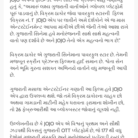
હતું કે, “અમારું લક્ષ્ય ગુજરાતી વાર્તાઓને ગ્લોબલ પ્લેટફોર્મ
પૂરું પાડવાનું છે. વિક્રમ ઠાકોર જેવા પાવરફુલ સ્ટારની ફિલ્મ
‘વિક્રમ નં. 1’ JOJO એપ પર લાવીને અમે દર્શકોને એ જ માસ
એન્ટરટેઈનમેન્ટ આપવા માંગીએ છીએ જેની તેઓ આશા રાખે
છે. ગુજરાતી સિનેમા હવે મનોરંજનની સાથે સાથે મહત્વની
વાતો પણ દર્શાવે છે અને JOJO તેનો એક મહત્વનો ભાગ છે.”
વિક્રમ ઠાકોર એ ગુજરાતી સિનેમાના પાવરફુલ સ્ટાર છે. તેમની
મજબૂત સ્ક્રીન પ્રેઝન્સ ફિલ્મના હાર્દ સમાન છે. શ્વેતા સેન
અને ભૂમિ ગુરના સશક્ત અભિનયે વાર્તાને વધુ મજબૂતી આપી
છે.
ગુજરાતી મસાલા એન્ટરટેઈનર ગણાતી આ ફિલ્મ હવે JOJO
એપ દ્વારા ઉપલબ્ધ થશે. જો તમે વિક્રમ ઠાકોરના ચાહક છો
અથવા ગામડાની માટીની મહેક ધરાવતા ડ્રામાના શોખીન છો,
તો 26 ફેબ્રુઆરીથી આ બ્લોકબસ્ટર જોવાનું ચૂકશો નહીં.
ઉલ્લેખનીય છે કે JOJO એપ એ વિશ્વનું પ્રથમ અને સૌથી
ઝડપથી વિકસતું ગુજરાતી OTT પ્લેટફોર્મ છે, જે 177 થી વધુ
દેશોમાં ગુજરાતી સંસ્કૃતિ અને મનોરંજનને પહોંચાડી રહ્યું છે.