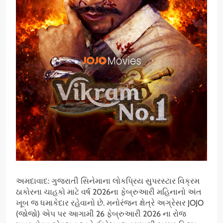
અમદાવાદ: ગુજરાતી સિનેમાના લોકપ્રિય સુપરસ્ટાર વિક્રમ
ઠાકોરના ચાહકો માટે વર્ષ 2026ના ફેબ્રુઆરી મહિનાનો અંત
ખૂબ જ ધમાકેદાર રહેવાનો છે. મનોરંજન ક્ષેત્રે અગ્રેસર JOJO
(જોજો) એપ પર આગામી 26 ફેબ્રુઆરી 2026 ના રોજ