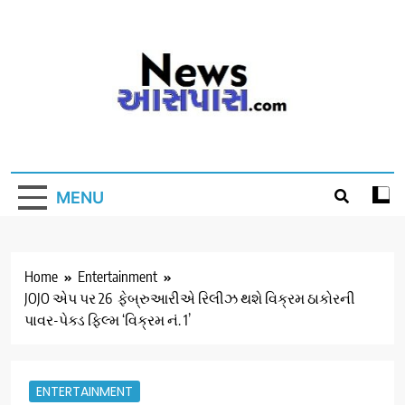
Skip
to
content
MENU
Home
Entertainment
JOJO એપ પર 26 ફેબ્રુઆરીએ રિલીઝ થશે વિક્રમ ઠાકોરની
પાવર-પેક્ડ ફિલ્મ ‘વિક્રમ નં. 1’
ENTERTAINMENT