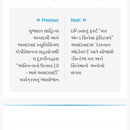
Post
Previous:
Next:
navigation
ગુજરાત સાહિત્ય
ઇન્ડિયાનું ફર્સ્ટ “કાર
અકાદમી અને
એન્ડ સિનેમા ફેસ્ટિવલ”
અમદાવાદ મ્યુનિસિપલ
અમદાવાદમાં ‘દાસ્તાન
કોર્પોરેશનના સહયોગથી
ઓટોવર્લ્ડ’ ખાતે યોજાશે
ધ દૂરબીનદ્વારા
: વિન્ટેજ કાર અને
“અસ્તિત્વનો ઉત્સવ 2.0
સિનેમાનો અનોખો
– અમે અમદાવાદી”
સંગમ
કાર્યક્રમનું આયોજન