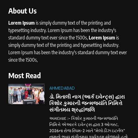
About Us
Lorem Ipsum
is simply dummy text of the printing and
typesetting industry. Lorem Ipsum has been the industry's
standard dummy text ever since the 1500s,
Lorem Ipsum
is
simply dummy text of the printing and typesetting industry.
Lorem Ipsum has been the industry's standard dummy text ever
since the 1500s,
Most Read
AHMEDABAD
ડો. મિતાલી નાગ (આર્ક ઇવેન્ટ્સ) દ્વારા
કિશોર કુમારની જન્મજયંતિ નિમિત્તે
સંગીતમય શ્રદ્ધાંજલિ
અમદાવાદ :- કિશોર કુમારની જન્મજયંતિ
નિમિત્તે એઆરકે ઇવેન્ટ્સ દ્વારા 3 ઓગસ્ટ,
2026ના રોજ રિધમ-2 ખાતે “મેલોડીઝ ઇટર્નલ”
નામનો ભવ્ય સંગીતમય કાર્યક્રમ યોજાયો હતો.