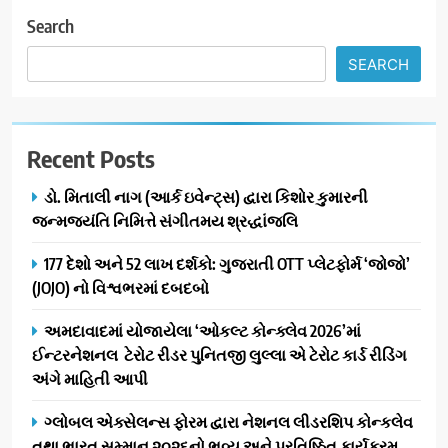
Search
SEARCH
Recent Posts
ડો. મિતાલી નાગ (આર્ક ઇવેન્ટ્સ) દ્વારા કિશોર કુમારની
જન્મજયંતિ નિમિત્તે સંગીતમય શ્રદ્ધાંજલિ
177 દેશો અને 52 લાખ દર્શકો: ગુજરાતી OTT પ્લેટફોર્મ ‘જોજો’
(JOJO) નો વિશ્વભરમાં દબદબો
અમદાવાદમાં યોજાયેલા ‘ઓકલ્ટ કોન્ક્લેવ 2026’માં
ઈન્ટરનેશનલ ટેરોટ રીડર પુનિતજી લુલ્લા એ ટેરોટ કાર્ડ રીડિંગ
અંગે માહિતી આપી
ગ્લોબલ એક્સેલન્સ ફોરમ દ્વારા નેશનલ લીડરશિપ કોન્કલેવ
તથા ભારત સમ્માન ૨૦૨૬નો ભવ્ય અને પ્રતિષ્ઠિત કાર્યક્રમ