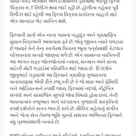
પાવર-પેક્ડ એક્શન અને ઈમોશનલ ડ્રામાથી ભરપૂર ફિલ્મ
‘વિક્રમ નં. 1’ રિલીઝ થવા જઈ રહી છે. હોળીના તહેવાર પૂર્વે
રિલીઝ થઈ રહેલી આ ફિલ્મ વિક્રમ ઠાકોરના ચાહકો માટે
એક શાનદાર ભેટ સાબિત થશે.
ફિલ્મની વાર્તા એક નાના ગામના બહાદુર અને પ્રામાણિક
યુવાન વિક્રમની આસપાસ ફરે છે, જેનું જીવન ત્યારે પલટાય
છે જ્યારે તેને તેના સ્વર્ગસ્થ પિતાના જૂના પત્રોમાંથી કેટલાક
ચોંકાવનારા સત્યો જાણવા મળે છે. એક સામાન્ય વ્યક્તિની
આ અંગત સફર જોતજોતામાં ન્યાય, સન્માન અને સત્ય
માટેની મોટી લડાઈમાં પરિવર્તિત થઈ જાય છે. દિગ્દર્શક
જીતુભાઈ પંડ્યાએ આ ફિલ્મને ગ્રામીણ ગુજરાતના
વાતાવરણમાં એવી રીતે રજૂ કરી છે કે જે માસ અને ફેમિલી
બંને ઓડિયન્સને સ્પર્શી જાય. ફિલ્મમાં બદલો, કૌટુંબિક
સંબંધો અને સામાજિક મૂલ્યો જેવા વિષયો હોવા છતાં, તેની
ભાવનાત્મક રજૂઆત અને પરંપરાગત ગુજરાતી સંસ્કૃતિનો
સ્પર્શ દર્શકોને સતત જકડી રાખે છે. મૌલિક મહેતાનું સંગીત
અને શ્વેતા સેન તેમજ ભૂમિ ગુરનો સશક્ત અભિનય ફિલ્મને
વધુ પ્રભાવશાળી બનાવે છે.
JOJO એપના ફાઉન્ડર અને સીઈઓ ધ્રુવિન શાહે જણાવ્યું