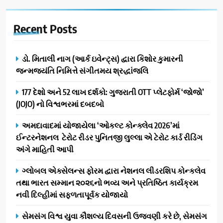
Recent
Posts
ડો. મિતાલી નાગ (આર્ક ઇવેન્ટ્સ) દ્વારા કિશોર કુમારની
જન્મજયંતિ નિમિત્તે સંગીતમય શ્રદ્ધાંજલિ
177 દેશો અને 52 લાખ દર્શકો: ગુજરાતી OTT પ્લેટફોર્મ ‘જોજો’
(JOJO) નો વિશ્વભરમાં દબદબો
અમદાવાદમાં યોજાયેલા ‘ઓકલ્ટ કોન્ક્લેવ 2026’માં
ઈન્ટરનેશનલ ટેરોટ રીડર પુનિતજી લુલ્લા એ ટેરોટ કાર્ડ રીડિંગ
અંગે માહિતી આપી
ગ્લોબલ એક્સેલન્સ ફોરમ દ્વારા નેશનલ લીડરશિપ કોન્કલેવ
તથા ભારત સમ્માન ૨૦૨૬નો ભવ્ય અને પ્રતિષ્ઠિત કાર્યક્રમ
નવી દિલ્હીમાં સફળતાપૂર્વક યોજાયો
સેમસંગ વિશ્વ યુવા કૌશલ્ય દિવસની ઉજવણી કરે છે, સેમસંગ