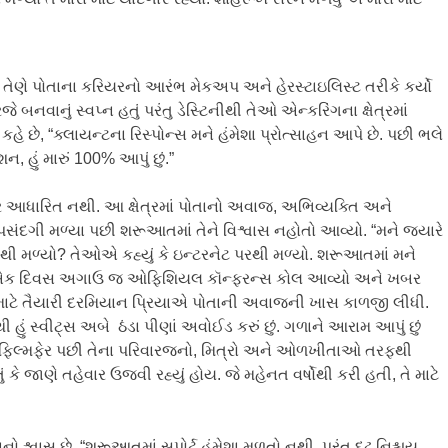
ાં તેણે પોતાના કરિયરનો આરંભ મેકઅપ અને હેરસ્ટાઇલિસ્ટ તરીકે કર્યો
ાનું સ્વપ્ન હતું પરંતુ ડેસ્ટિનીથી તેઓ એન્કરિંગના ક્ષેત્રમાં
ે છે, “ક્લાયન્ટના રિસ્પોન્સ મને હંમેશા પ્રોત્સાહન આપે છે. પછી ભલે
, હું મારું 100% આપું છું.”
સ પર આધારિત નથી. આ ક્ષેત્રમાં પોતાનો અવાજ, અભિવ્યક્તિ અને
ંદગી મળ્યા પછી શરૂઆતમાં તેને વિશ્વાસ નહોતો આવ્યો. “મને જ્યારે
ક્યાંથી મળ્યો? તેઓએ કહ્યું કે ઇન્ટરનેટ પરથી મળ્યો. શરૂઆતમાં મને
ફેરના એક દિવસ અગાઉ જ ઓફિશિયલ કૉન્ફરન્સ કોલ આવ્યો અને ખબર
ંગ માટે તૈયારી દરમિયાન પ્રિયાએ પોતાની અવાજની ખાસ કાળજી લીધી.
હું સ્વીટ્સ અબે ઠંડા પીણાં અવોઈડ કરું છું. ગળાને આરામ આપું છું
 ફિલ્મફેર પછી તેના પરિવારજનો, મિત્રો અને ઓળખીતાઓ તરફથી
 કે જાણે તહેવાર ઉજવી રહ્યું હોય. જે મહેનત વર્ષોથી કરી હતી, તે માટે
 શ્વાસ છે. “શરૂઆતમાં સપોર્ટ હંમેશા મળતો નથી, પરંતુ દૃઢ નિશ્ચય