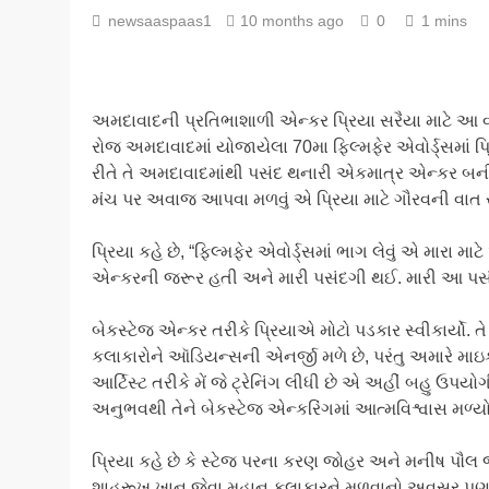
newsaaspaas1
10 months ago
0
1 mins
અમદાવાદની પ્રતિભાશાળી એન્કર પ્રિયા સરૈયા માટે આ વ
રોજ અમદાવાદમાં યોજાયેલા 70મા ફિલ્મફેર એવોર્ડ્સમાં
રીતે તે અમદાવાદમાંથી પસંદ થનારી એકમાત્ર એન્કર બની હ
મંચ પર અવાજ આપવા મળવું એ પ્રિયા માટે ગૌરવની વાત 
પ્રિયા કહે છે, “ફિલ્મફેર એવોર્ડ્સમાં ભાગ લેવું એ મારા મા
એન્કરની જરૂર હતી અને મારી પસંદગી થઈ. મારી આ પસંદગ
બેકસ્ટેજ એન્કર તરીકે પ્રિયાએ મોટો પડકાર સ્વીકાર્યો. તે
કલાકારોને ઑડિયન્સની એનર્જી મળે છે, પરંતુ અમારે 
આર્ટિસ્ટ તરીકે મેં જે ટ્રેનિંગ લીધી છે એ અહીં બહુ ઉપ
અનુભવથી તેને બેકસ્ટેજ એન્કરિંગમાં આત્મવિશ્વાસ મળ્યો
પ્રિયા કહે છે કે સ્ટેજ પરના કરણ જોહર અને મનીષ પૌલ જે
શાહરૂખ ખાન જેવા મહાન કલાકારને મળવાનો અવસર પણ મળ્ય