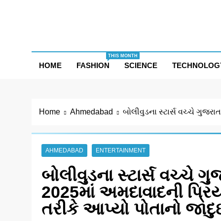
Skip
to
content
THIS MONTH
HOME
FASHION
SCIENCE
TECHNOLOG
Home
Ahmedabad
બોલીવુડના સ્ટાર્સ વચ્ચે ગુજ
AHMEDABAD
ENTERTAINMENT
બોલીવુડના સ્ટાર્સ વચ્ચે 
2025માં અમદાવાદની પ્રિ
તરીકે આપ્યો પોતાનો જા