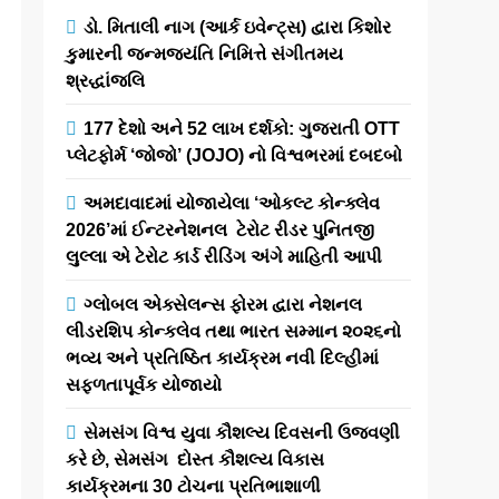
ડો. મિતાલી નાગ (આર્ક ઇવેન્ટ્સ) દ્વારા કિશોર
કુમારની જન્મજયંતિ નિમિત્તે સંગીતમય
શ્રદ્ધાંજલિ
177 દેશો અને 52 લાખ દર્શકો: ગુજરાતી OTT
પ્લેટફોર્મ ‘જોજો’ (JOJO) નો વિશ્વભરમાં દબદબો
અમદાવાદમાં યોજાયેલા ‘ઓકલ્ટ કોન્ક્લેવ
2026’માં ઈન્ટરનેશનલ ટેરોટ રીડર પુનિતજી
લુલ્લા એ ટેરોટ કાર્ડ રીડિંગ અંગે માહિતી આપી
ગ્લોબલ એક્સેલન્સ ફોરમ દ્વારા નેશનલ
લીડરશિપ કોન્કલેવ તથા ભારત સમ્માન ૨૦૨૬નો
ભવ્ય અને પ્રતિષ્ઠિત કાર્યક્રમ નવી દિલ્હીમાં
સફળતાપૂર્વક યોજાયો
સેમસંગ વિશ્વ યુવા કૌશલ્ય દિવસની ઉજવણી
કરે છે, સેમસંગ દોસ્ત કૌશલ્ય વિકાસ
કાર્યક્રમના 30 ટોચના પ્રતિભાશાળી