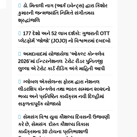
ડો. મિતાલી નાગ (આર્ક ઇવેન્ટ્સ) દ્વારા કિશોર
કુમારની જન્મજયંતિ નિમિત્તે સંગીતમય
શ્રદ્ધાંજલિ
177 દેશો અને 52 લાખ દર્શકો: ગુજરાતી OTT
પ્લેટફોર્મ ‘જોજો’ (JOJO) નો વિશ્વભરમાં દબદબો
અમદાવાદમાં યોજાયેલા ‘ઓકલ્ટ કોન્ક્લેવ
2026’માં ઈન્ટરનેશનલ ટેરોટ રીડર પુનિતજી
લુલ્લા એ ટેરોટ કાર્ડ રીડિંગ અંગે માહિતી આપી
ગ્લોબલ એક્સેલન્સ ફોરમ દ્વારા નેશનલ
લીડરશિપ કોન્કલેવ તથા ભારત સમ્માન ૨૦૨૬નો
ભવ્ય અને પ્રતિષ્ઠિત કાર્યક્રમ નવી દિલ્હીમાં
સફળતાપૂર્વક યોજાયો
સેમસંગ વિશ્વ યુવા કૌશલ્ય દિવસની ઉજવણી
કરે છે, સેમસંગ દોસ્ત કૌશલ્ય વિકાસ
કાર્યક્રમના 30 ટોચના પ્રતિભાશાળી