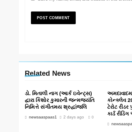
Related News
ડો. મિતાલી નાગ (આર્ક ઇવેન્ટ્સ)
અમદાવાદમા
દ્વારા કિશોર કુમારની જન્મજયંતિ
કોન્ક્લેવ 
નિમિત્તે સંગીતમય શ્રદ્ધાંજલિ
ટેરોટ રીડર 
કાર્ડ રીડિં
newsaaspaas1
2 days ago
0
newsaasp