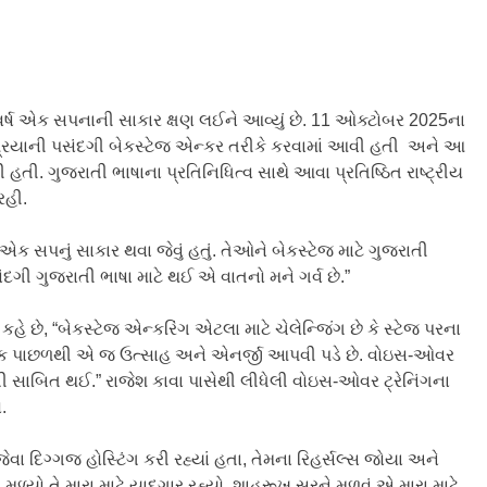
ર્ષ એક સપનાની સાકાર ક્ષણ લઈને આવ્યું છે. 11 ઓક્ટોબર 2025ના
 પ્રિયાની પસંદગી બેકસ્ટેજ એન્કર તરીકે કરવામાં આવી હતી અને આ
તી. ગુજરાતી ભાષાના પ્રતિનિધિત્વ સાથે આવા પ્રતિષ્ઠિત રાષ્ટ્રીય
રહી.
ટે એક સપનું સાકાર થવા જેવું હતું. તેઓને બેકસ્ટેજ માટે ગુજરાતી
ી ગુજરાતી ભાષા માટે થઈ એ વાતનો મને ગર્વ છે.”
 કહે છે, “બેકસ્ટેજ એન્કરિંગ એટલા માટે ચેલેન્જિંગ છે કે સ્ટેજ પરના
માઇક પાછળથી એ જ ઉત્સાહ અને એનર્જી આપવી પડે છે. વોઇસ-ઓવર
યોગી સાબિત થઈ.” રાજેશ કાવા પાસેથી લીધેલી વોઇસ-ઓવર ટ્રેનિંગના
.
વા દિગ્ગજ હોસ્ટિંગ કરી રહ્યાં હતા, તેમના રિહર્સલ્સ જોયા અને
ો તે મારા માટે યાદગાર રહ્યો. શાહરૂખ સરને મળવું એ મારા માટે