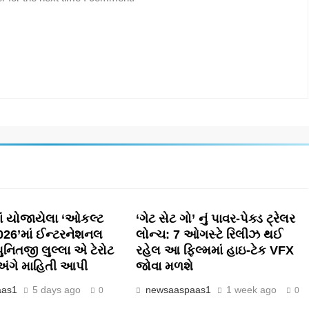
ં યોજાયેલા ‘ઓકલ્ટ
‘ગેટ સેટ ગો’ નું પાવર-પેક્ડ ટ્રેલર
2026’માં ઈન્ટરનેશનલ
લોન્ચ: 7 ઓગસ્ટે રિલીઝ થઈ
પુનિતજી લુલ્લા એ ટેરોટ
રહેલ આ ફિલ્મમાં હાઇ-ટેક VFX
ગ અંગે માહિતી આપી
જોવા મળશે
aas1
5 days ago
newsaaspaas1
1 week ago
0
0