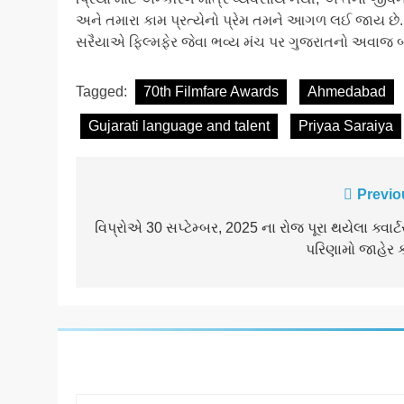
અને તમારા કામ પ્રત્યેનો પ્રેમ તમને આગળ લઈ જાય છે. 
સરૈયાએ ફિલ્મફેર જેવા ભવ્ય મંચ પર ગુજરાતનો અવાજ બની
Tagged:
70th Filmfare Awards
Ahmedabad
Gujarati language and talent
Priyaa Saraiya
Post
Previo
navigation
વિપ્રોએ 30 સપ્ટેમ્બર, 2025 ના રોજ પૂરા થયેલા ક્વાર્
પરિણામો જાહેર ક