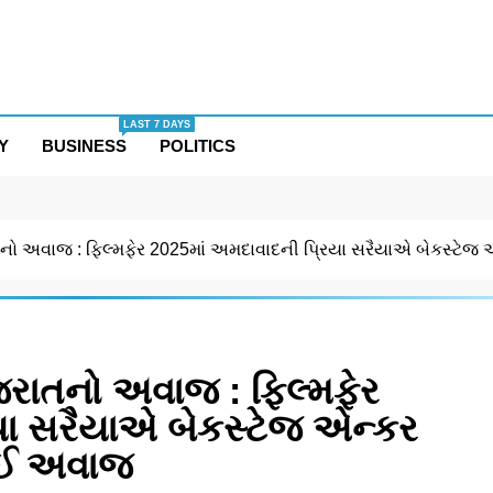
LAST 7 DAYS
Y
BUSINESS
POLITICS
રાતનો અવાજ : ફિલ્મફેર 2025માં અમદાવાદની પ્રિયા સરૈયાએ બેકસ્ટે
ગુજરાતનો અવાજ : ફિલ્મફેર
યા સરૈયાએ બેકસ્ટેજ એન્કર
દુઈ અવાજ