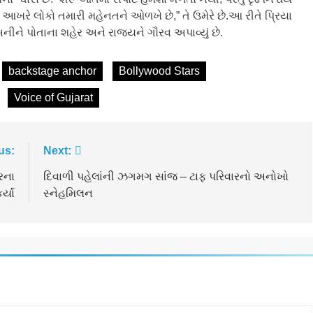
આખરે લોકો તમારી મહેનતને ઓળખે છે,” તે ઉમેરે છે.આ રીતે પ્રિયા
ને પોતાના શહેર અને રાજ્યને ગૌરવ અપાવ્યું છે.
backstage anchor
Bollywood Stars
Voice of Gujarat
us:
Next:
ટરના
દિવાળી પહેલાંની ઝગમગ સાંજ – ટાફ પરિવારનો અનોખો
ર્યા
સ્નેહમિલન