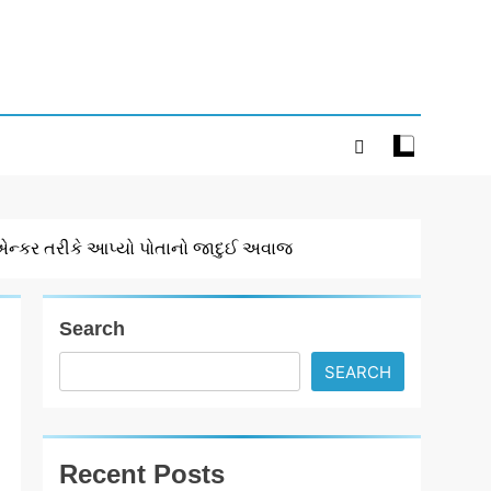
જ એન્કર તરીકે આપ્યો પોતાનો જાદુઈ અવાજ
Search
SEARCH
Recent Posts