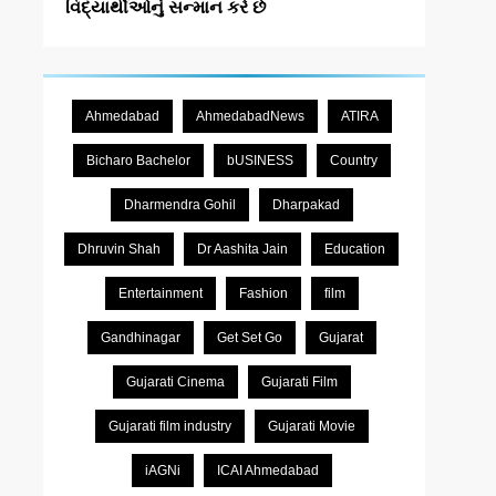
વિદ્યાર્થીઓનું સન્માન કરે છે
Ahmedabad
AhmedabadNews
ATIRA
Bicharo Bachelor
bUSINESS
Country
Dharmendra Gohil
Dharpakad
Dhruvin Shah
Dr Aashita Jain
Education
Entertainment
Fashion
film
Gandhinagar
Get Set Go
Gujarat
Gujarati Cinema
Gujarati Film
Gujarati film industry
Gujarati Movie
iAGNi
ICAI Ahmedabad