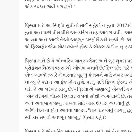
એક સ્વપ્ન જેવી પળ હતી.”
પ્રિયા માટે આ સિદ્ધિ સુધીનો માર્ગ સહેલો ન હતો. 2017મ
હતો અને પછી ધીમે ધીમે એન્કરિંગ તરફ આગળ વધી. આરજે બનવ
આવ્યા અને આજે તેઓ અદ્ભૂત પરફોર્મ કરી રહ્યાં છે. એ કહ
એ ફિલ્મફેર જેવા મોટા ઇવેન્ટ હોય કે લોકલ કોઈ નાનું ફંક્શન
પ્રિયા માને છે કે એન્કરિંગ માત્ર ગ્લેમર અને ગુડ લુક્
પ્રોફેશનલિઝમ જ સાચી ઓળખ બનાવે છે.”ફિલ્મફેર માટે પસ
કોલ આવ્યો ત્યારે મેં વારંવાર પૂછ્યું કે તમને મારો નંબર 
લાગ્યું કે કદાચ આ ફેક કોલ હશે, પરંતુ પછી ફિલ્મ 
પડી કે આ ખરેખર સાચું છે.”- પ્રિયાએ જણાવ્યું એન્કરિ
“એન્કરિંગમાં વોઇસ ક્લિયર રાખવો સૌથી અગત્યનો છે. તેથી 
અને અવાજ મજબૂત રાખવા માટે ખાસ ઉપાય અપનાવું છું.
અભિનંદનના ફોન આવવા લાગ્યા. “મારું ઘર એવું લાગતું હતું
સ્વીકાર મળવો અદભૂત લાગ્યું,” પ્રિયા કહે છે.
પ્રિયા માટે એન્કરિંગ માત્ર વ્યવસાય નથી, એ તેના જીવનનો