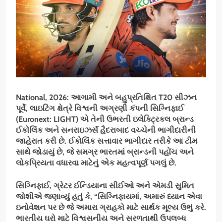
National,
2026:
આગામી અને બહુપ્રતિક્ષિત
T20
સીઝન
પૂર્વે
,
લાઇટિંગ ક્ષેત્રે વિશ્વની અગ્રણી કંપની સિગ્નિફાઈ
(
Euronext: LIGHT)
એ તેની ઉભરતી ઇલેક્ટ્રિકલ બ્રાન્ડ
ઈકોલિંક અને સનરાઇઝર્સ હૈદરાબાદ વચ્ચેની ભાગીદારીની
જાહેરાત કરી છે. ઈકોલિંક સત્તાવાર ભાગીદાર તરીકે આ ટીમ
સાથે જોડાયું છે
,
જે સમગ્ર ભારતમાં બ્રાન્ડની પહોંચ અને
લોકપ્રિયતા વધારવા માટેનું એક મહત્વપૂર્ણ પગલું છે.
સિગ્નિફાઈ
,
ગ્રેટર ઈન્ડિયાના સીઈઓ અને એમડી સુમિત
જોશીએ જણાવ્યું હતું કે
, “
સિગ્નિફાયમાં
,
અમારું ધ્યાન એવા
ઇનોવેશન પર છે જે અમારા ગ્રાહકો માટે સાર્થક મૂલ્ય ઉભું કરે.
ભારતીય ઘરો માટે વિશ્વસનીય અને સરળતાથી ઉપલબ્ધ