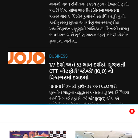
નામનો ભવ્ય સંગીતમય કાર્યક્રમ યોજાયો હતો.
આ વિશિષ્ટ સાંજ ભારતીય સિનેમા જગતના
અમર ગાયક કિશોર કુમારને સમર્પિત રહી હતી.
કાર્યક્રમનું મુખ્ય આકર્ષણ આંતરરાષ્ટ્રીય
ખ્યાતિપ્રાપ્ત બહુમુખી ગાયિકા ડૉ. મિતાલી નાગનું
ભાવસભર અને સુરીલું ગાયન રહ્યું. તેમણે કિશોર
કુમારના અનેક...
BUSINESS
177 દેશો અને 52 લાખ દર્શકો: ગુજરાતી
OTT પ્લેટફોર્મ ‘જોજો’ (JOJO) નો
વિશ્વભરમાં દબદબો
પોતાના વિઝનરી ફાઉન્ડર અને CEO શ્રી
ધ્રુવીન શાહના વ્યૂહાત્મક નેતૃત્વ હેઠળ, ડિજિટલ
સ્ટ્રીમિંગ પ્લેટફોર્મ ‘જોજો’ (JOJO) એપ એ
પ્રાદેશિક મનોરંજન ઉદ્યોગમાં સફળતાપૂર્વક
ક્રાંતિકારી પરિવર્તન આણ્યું છે. ડિજિટલ
જગતમાં ધમાકેદાર એન્ટ્રી કર્યા પછી, અમદાવાદ
સ્થિત આ કંપનીએ ઉચ્ચ ગુણવત્તાવાળા
સ્ટોરીટેલિંગ અને પ્રાદેશિક પ્રતિનિધિત્વ વચ્ચેના
અંતરને ઝડપથી દૂર કર્યું છે. હાલમાં BSE પર