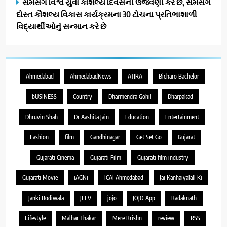
સેમસંગ વિશ્વ યુવા કૌશલ્ય દિવસની ઉજવણી કરે છે, સેમસંગ
દોસ્ત કૌશલ્ય વિકાસ કાર્યક્રમના 30 ટોચના પ્રતિભાશાળી
વિદ્યાર્થીઓનું સન્માન કરે છે
Ahmedabad
AhmedabadNews
ATIRA
Bicharo Bachelor
bUSINESS
Country
Dharmendra Gohil
Dharpakad
Dhruvin Shah
Dr Aashita Jain
Education
Entertainment
Fashion
film
Gandhinagar
Get Set Go
Gujarat
Gujarati Cinema
Gujarati Film
Gujarati film industry
Gujarati Movie
iAGNi
ICAI Ahmedabad
Jai Kanhaiyalall Ki
Janki Bodiwala
JEEV
jojo
JOJO App
Kadaknath
Lifestyle
Malhar Thakar
Mere Krishn
review
RSS