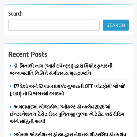
Search
SEARCH
Recent Posts
ડો. મિતાલી નાગ (આર્ક ઇવેન્ટ્સ) દ્વારા કિશોર કુમારની
જન્મજયંતિ નિમિત્તે સંગીતમય શ્રદ્ધાંજલિ
177 દેશો અને 52 લાખ દર્શકો: ગુજરાતી OTT પ્લેટફોર્મ ‘જોજો’
(JOJO) નો વિશ્વભરમાં દબદબો
અમદાવાદમાં યોજાયેલા ‘ઓકલ્ટ કોન્ક્લેવ 2026’માં
ઈન્ટરનેશનલ ટેરોટ રીડર પુનિતજી લુલ્લા એ ટેરોટ કાર્ડ રીડિંગ
અંગે માહિતી આપી
ગ્લોબલ એક્સેલન્સ ફોરમ દ્વારા નેશનલ લીડરશિપ કોન્કલેવ