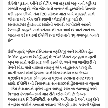
ઉકેલો પ્રદાન કરીને ઈકોલિંક આ સફરમાં મહત્વની ભૂમિકા
ભજવી રહ્યું છે. જેમ જેમ અમે બ્રાન્ડની હાજરીનો વિસ્તાર
કરી રહ્યા છીએ
,
તેમ
T20
સીઝન મોટા પાયે ગ્રાહકો સાથે
જોડાવા માટે એક શક્તિશાળી પ્લેટફોર્મ પૂરું પાડે છે.
સનરાઇઝર્સ હૈદરાબાદ સાથેની અમારી ભાગીદારી અમને
ઉત્સાહી ચાહકો સાથે જોડાવાની તક આપે છે અને સાથે જ
ભારતના દરેક ઘરમાં ઈકોલિંકના જોડાણને વધુ મજબૂત બનાવે
છે.”
સિગ્નિફાઈ
,
ગ્રેટર ઈન્ડિયાના સ્ટ્રેટેજી અને માર્કેટિંગ હેડ
નિખિલ ગુપ્તાએ ઉમેર્યું હતું કે
, “
ઈકોલિંકને ગ્રાહકો તરફથી
ખૂબ જ સારો પ્રતિસાદ મળી રહ્યો છે
,
અને આ ભાગીદારી તે
વેગને મોટા પાયે વધારવા તરફનું એક વ્યૂહાત્મક પગલું છે.
વધતી જતી લોકપ્રિયતા અને વિશ્વસનીય તથા ઉચ્ચ
પ્રદર્શન ધરાવતા સોલ્યુશન્સ પ્રદાન કરવાના સ્પષ્ટ લક્ષ્ય
સાથે
,
ઈકોલિંકની વિચારધારા સનરાઇઝર્સ હૈદરાબાદના જુસ્સા
—જેમ કે ક્ષમતાને પ્રોત્સાહન આપવું
,
સાતત્ય જાળવવું અને
વિશ્વાસ કેળવવો—સાથે ગાઢ રીતે જોડાયેલી છે. ઉચ્ચ-
અસરકારક વિઝિબિલિટી
,
સંકલિત અભિયાનો અને ચાહકોને
કેન્દ્રમાં રાખીને કરવામાં આવતા જોડાણો દ્વારા
,
અમારો ઉદ્દેશ્ય