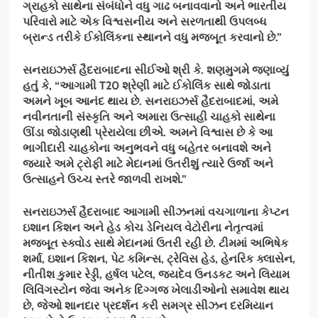
ગ્રાહકો સાથેના સંબંધોને વધુ ગાઢ બનાવવાનો અને ભારતીય
પરિવારો માટે એક વિશ્વસનીય અને સરળતાથી ઉપલબ્ધ
બ્રાન્ડ તરીકે ઈકોલિંકના સ્થાનને વધુ મજબૂત કરવાનો છે.”
સનરાઇઝર્સ હૈદરાબાદના સીઈઓ શ્રી કે. શણમુગમે જણાવ્યું
હતું કે
, “
આગામી
T20
શ્રેણી માટે ઈકોલિંક સાથે જોડાતા
અમને ખૂબ આનંદ થાય છે. સનરાઇઝર્સ હૈદરાબાદમાં
,
અમે
નવીનતાની સંસ્કૃતિ અને અમારા ઉત્સાહી ચાહકો સાથેના
ઊંડા જોડાણથી પ્રેરાયેલા છીએ. અમને વિશ્વાસ છે કે આ
ભાગીદારી ચાહકોના અનુભવને વધુ બહેતર બનાવશે અને
જ્યારે અમે ટ્રોફી માટે મેદાનમાં ઉતરીશું ત્યારે ઉર્જા અને
ઉત્સાહને ઉચ્ચ સ્તરે જાળવી રાખશે.”
સનરાઇઝર્સ હૈદરાબાદ આગામી સીઝનમાં વચગાળાના કેપ્ટન
ઇશાન કિશન અને હેડ કોચ ડેનિયલ વેટોરીના નેતૃત્વમાં
મજબૂત સ્ક્વોડ સાથે મેદાનમાં ઉતરી રહી છે. ટીમમાં અભિષેક
શર્મા
,
ઇશાન કિશન
,
પેટ કમિન્સ
,
ટ્રેવિસ હેડ
,
હેનરિક ક્લાસેન
,
નીતીશ કુમાર રેડ્ડી
,
હર્ષલ પટેલ
,
જયદેવ ઉનડકટ અને લિયામ
લિવિંગસ્ટોન જેવા અનેક દિગ્ગજ ખેલાડીઓનો સમાવેશ થાય
છે
,
જેઓ શાનદાર પ્રદર્શન કરી સમગ્ર સીઝન દરમિયાન