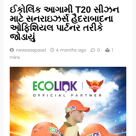
ઈકોલિંક આગામી T20 સીઝન
માટે સનરાઇઝર્સ હૈદરાબાદના
ઓફિશિયલ પાર્ટનર તરીકે
જોડાયું
newsaaspaas1
4 months ago
0
1
mins