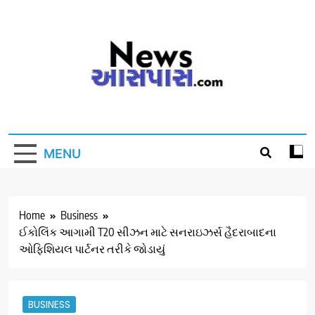
Skip
to
content
MENU
Home
Business
ઈકોલિંક આગામી T20 સીઝન માટે સનરાઇઝર્સ હૈદરાબાદના
ઓફિશિયલ પાર્ટનર તરીકે જોડાયું
BUSINESS