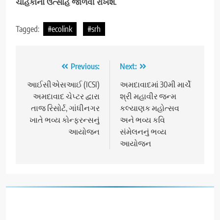
ચાહકોનો ઉત્સાહ જાળવી રાખશે.
Tagged:
#ecolink
#srh
Post
Previous:
Next:
navigation
આઈસીએસઆઈ (ICSI)
અમદાવાદમાં 30મી માર્ચે
અમદાવાદ ચેપ્ટર દ્વારા
શ્રી મહાવીર જન્મ
તાજ રિસોર્ટ, ગાંધીનગર
કલ્યાણક મહોત્સવ
ખાતે ભવ્ય કોન્ફરન્સનું
અને ભવ્ય કવિ
આયોજન
સંમેલનનું ભવ્ય
આયોજન