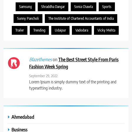
Samsung
Shraddha Dangar
Sonia Chawla
Sports
Sunny Pancholi
The Institute of Chartered Accountants of India
Trailer
Trending
Udaipur
Vadodara
Vicky Mehta
on
The Best Street Style From Paris
Blazethemes
Fashion Week Spring
September 29, 2022
Lorem Ipsum is simply dummy text of the printing and
typesetting industry.
Ahmedabad
Business