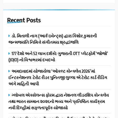
Recent
Posts
ડો. મિતાલી નાગ (આર્ક ઇવેન્ટ્સ) દ્વારા કિશોર કુમારની
જન્મજયંતિ નિમિત્તે સંગીતમય શ્રદ્ધાંજલિ
177 દેશો અને 52 લાખ દર્શકો: ગુજરાતી OTT પ્લેટફોર્મ ‘જોજો’
(JOJO) નો વિશ્વભરમાં દબદબો
અમદાવાદમાં યોજાયેલા ‘ઓકલ્ટ કોન્ક્લેવ 2026’માં
ઈન્ટરનેશનલ ટેરોટ રીડર પુનિતજી લુલ્લા એ ટેરોટ કાર્ડ રીડિંગ
અંગે માહિતી આપી
ગ્લોબલ એક્સેલન્સ ફોરમ દ્વારા નેશનલ લીડરશિપ કોન્કલેવ
તથા ભારત સમ્માન ૨૦૨૬નો ભવ્ય અને પ્રતિષ્ઠિત કાર્યક્રમ
નવી દિલ્હીમાં સફળતાપૂર્વક યોજાયો