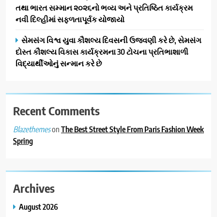
તથા ભારત સમ્માન ૨૦૨૬નો ભવ્ય અને પ્રતિષ્ઠિત કાર્યક્રમ
નવી દિલ્હીમાં સફળતાપૂર્વક યોજાયો
સેમસંગ વિશ્વ યુવા કૌશલ્ય દિવસની ઉજવણી કરે છે, સેમસંગ
દોસ્ત કૌશલ્ય વિકાસ કાર્યક્રમના 30 ટોચના પ્રતિભાશાળી
વિદ્યાર્થીઓનું સન્માન કરે છે
Recent Comments
on
The Best Street Style From Paris Fashion Week
Blazethemes
Spring
Archives
August 2026