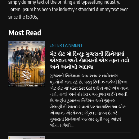
simply dummy text of the printing and typesetting industry.
Lorem Ipsum has been the industry's standard dummy text ever
since the 1500s,
Most Read
ENTERTAINMENT
ગેટ સેટ ગો રિવ્યુ: ગુજરાતી સિનેમામાં
એક્શન અને રોમાંચનો એક તદ્દન નવો
અને અનોખો અંદાજ
ગુજરાતી સિનેમામાં અવારનવાર નવીનતમ
પ્રયોગો થતા રહે છે, પરંતુ રિલીઝ થયેલી ફિલ્મ
‘ગેટ સેટ ગો’ (Get Set Go) દર્શકો માટે એક તદ્દન
નવો, તાજો અને રોમાંચક અનુભવ લઈને આવી
છે. અર્ણવ કુમારના નિર્દેશન અને જીનલ
બેલાણીની શાનદાર વાર્તા પર આધારિત આ એક
એક્શન-એડવેન્ચર થ્રિલર ફિલ્મ છે, જે
ગુજરાતી સિનેમામાં અત્યાર સુધી બહુ ઓછી
જોવા મળેલી...