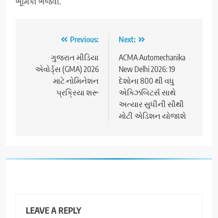
ભૂમિકા ભજવી.
Post
Previous:
Next:
navigation
ગુજરાત મીડિયા
ACMA Automechanika
એવોર્ડ્સ (GMA) 2026
New Delhi 2026: 19
માટે નોમિનેશન
દેશોના 800 થી વધુ
પ્રક્રિયા શરૂ
એક્ઝિબિટર્સ સાથે
અત્યાર સુધીની સૌથી
મોટી એડિશન યોજાશે
LEAVE A REPLY