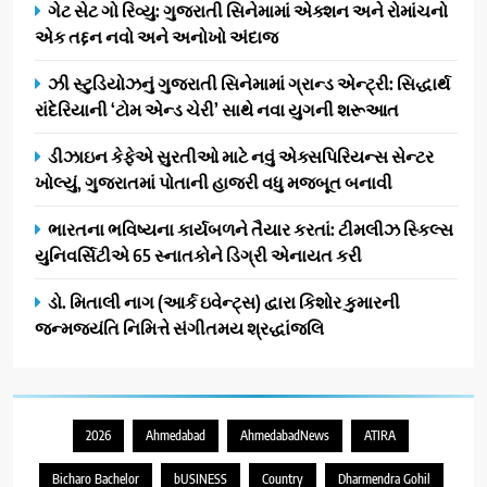
ગેટ સેટ ગો રિવ્યુ: ગુજરાતી સિનેમામાં એક્શન અને રોમાંચનો
એક તદ્દન નવો અને અનોખો અંદાજ
ઝી સ્ટુડિયોઝનું ગુજરાતી સિનેમામાં ગ્રાન્ડ એન્ટ્રી: સિદ્ધાર્થ
રાંદેરિયાની ‘ટોમ એન્ડ ચેરી’ સાથે નવા યુગની શરૂઆત
ડીઝાઇન કેફેએ સુરતીઓ માટે નવું એક્સપિરિયન્સ સેન્ટર
ખોલ્યું, ગુજરાતમાં પોતાની હાજરી વધુ મજબૂત બનાવી
ભારતના ભવિષ્યના કાર્યબળને તૈયાર કરતાં: ટીમલીઝ સ્કિલ્સ
યુનિવર્સિટીએ 65 સ્નાતકોને ડિગ્રી એનાયત કરી
ડો. મિતાલી નાગ (આર્ક ઇવેન્ટ્સ) દ્વારા કિશોર કુમારની
જન્મજયંતિ નિમિત્તે સંગીતમય શ્રદ્ધાંજલિ
2026
Ahmedabad
AhmedabadNews
ATIRA
Bicharo Bachelor
bUSINESS
Country
Dharmendra Gohil