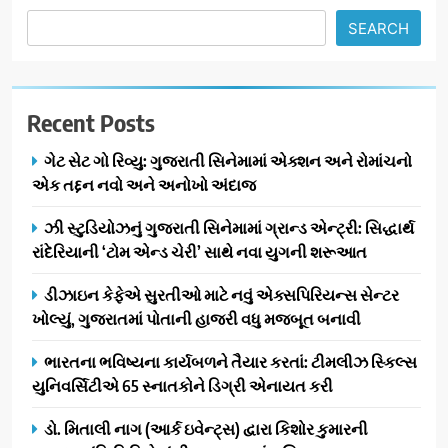
SEARCH
Recent Posts
ગેટ સેટ ગો રિવ્યુ: ગુજરાતી સિનેમામાં એક્શન અને રોમાંચનો
એક તદ્દન નવો અને અનોખો અંદાજ
ઝી સ્ટુડિયોઝનું ગુજરાતી સિનેમામાં ગ્રાન્ડ એન્ટ્રી: સિદ્ધાર્થ
રાંદેરિયાની ‘ટોમ એન્ડ ચેરી’ સાથે નવા યુગની શરૂઆત
ડીઝાઇન કેફેએ સુરતીઓ માટે નવું એક્સપિરિયન્સ સેન્ટર
ખોલ્યું, ગુજરાતમાં પોતાની હાજરી વધુ મજબૂત બનાવી
ભારતના ભવિષ્યના કાર્યબળને તૈયાર કરતાં: ટીમલીઝ સ્કિલ્સ
યુનિવર્સિટીએ 65 સ્નાતકોને ડિગ્રી એનાયત કરી
ડો. મિતાલી નાગ (આર્ક ઇવેન્ટ્સ) દ્વારા કિશોર કુમારની