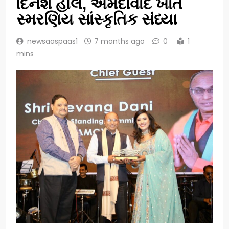
દિનેશ હોલ, અમદાવાદ ખાતે
સ્મરણિય સાંસ્કૃતિક સંધ્યા
newsaaspaas1
7 months ago
0
1
mins