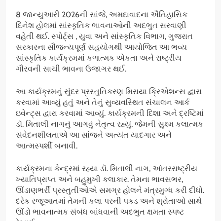
8 જાન્યુઆરી 2026ની સાંજે, અમદાવાદના ઐતિહાસિક
દિનેશ હોલમાં સાંસ્કૃતિક ભાવનાઓની અદભુત સરવાણી
વહેતી થઈ. સ્પોર્ટ્સ , યુવા અને સાંસ્કૃતિક વિભાગ, ગુજરાત
સરકારના સૌજન્યપૂર્ણ સહયોગથી આયોજિત આ ભવ્ય
સાંસ્કૃતિક કાર્યક્રમમાં કળાત્મક એકતા અને રાષ્ટ્રીય
ગૌરવની સાચી ભાવના ઉજાગર થઈ.
આ કાર્યક્રમનું સુંદર પ્રસ્તુતિકરણ મિરાયા ક્રિએશન્સ દ્વારા
કરવામાં આવ્યું હતું અને તેનું સુવ્યવસ્થિત સંચાલન આર્ક
ઇવેન્ટ્સ દ્વારા કરવામાં આવ્યું. કાર્યક્રમની દિશા અને દ્રષ્ટિમાં
ડૉ. મિતાલી નાગનું આગવું નેતૃત્વ રહ્યું, જેમની સુક્ષ્મ કલાત્મક
સંવેદનશીલતાએ આ સાંજને અત્યંત યાદગાર અને
આત્મસ્પર્શી બનાવી.
કાર્યક્રમના કેન્દ્રમાં રહ્યા ડૉ. મિતાલી નાગ, આંતરરાષ્ટ્રીય
ખ્યાતિપ્રાપ્ત અને બહુમુખી કલાકાર. તેમના ભાવસભર,
ઊંડાણભર્રી પ્રસ્તુતીઓએ સમગ્ર હોલને મંત્રમુગ્ધ કરી દીધો.
દરેક રજૂઆતમાં તેમની કલા પરની પકડ અને શ્રોતાઓ સાથે
ઊંડો ભાવનાત્મક સંબંધ બાંધવાની અદભુત ક્ષમતા સ્પષ્ટ