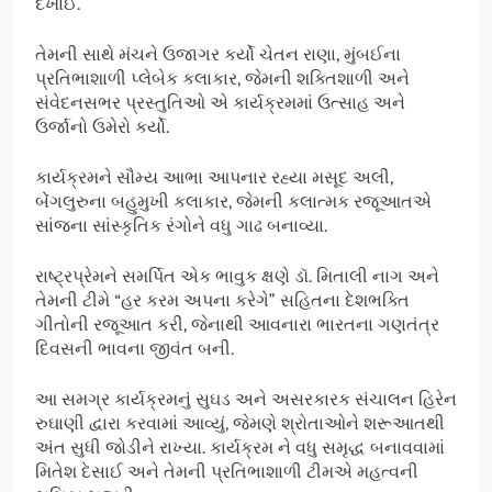
દેખાઈ.
તેમની સાથે મંચને ઉજાગર કર્યો ચેતન રાણા, મુંબઈના
પ્રતિભાશાળી પ્લેબેક કલાકાર, જેમની શક્તિશાળી અને
સંવેદનસભર પ્રસ્તુતિઓ એ કાર્યક્રમમાં ઉત્સાહ અને
ઉર્જાનો ઉમેરો કર્યો.
કાર્યક્રમને સૌમ્ય આભા આપનાર રહ્યા મસૂદ અલી,
બેંગલુરુના બહુમુખી કલાકાર, જેમની કલાત્મક રજૂઆતએ
સાંજના સાંસ્કૃતિક રંગોને વધુ ગાઢ બનાવ્યા.
રાષ્ટ્રપ્રેમને સમર્પિત એક ભાવુક ક્ષણે ડૉ. મિતાલી નાગ અને
તેમની ટીમે “હર કરમ અપના કરેગે” સહિતના દેશભક્તિ
ગીતોની રજૂઆત કરી, જેનાથી આવનારા ભારતના ગણતંત્ર
દિવસની ભાવના જીવંત બની.
આ સમગ્ર કાર્યક્રમનું સુઘડ અને અસરકારક સંચાલન હિરેન
રુઘાણી દ્વારા કરવામાં આવ્યું, જેમણે શ્રોતાઓને શરૂઆતથી
અંત સુધી જોડીને રાખ્યા. કાર્યક્રમ ને વધુ સમૃદ્ધ બનાવવામાં
મિતેશ દેસાઈ અને તેમની પ્રતિભાશાળી ટીમએ મહત્વની