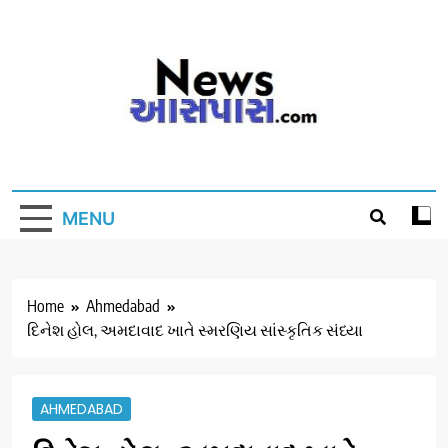
Skip
to
content
MENU
Home
Ahmedabad
દિનેશ હોલ, અમદાવાદ ખાતે સ્મરણિય સાંસ્કૃતિક સંધ્યા
AHMEDABAD