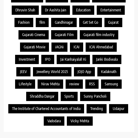
Dhruvin Shah
Dr Aashita Jain
Education
Entertainment
Fashion
film
Gandhinagar
Get Set Go
Gujarat
Gujarati Cinema
Gujarati Film
Gujarati film industry
Gujarati Movie
iAGNi
ICAI
ICAI Ahmedabad
Investment
IPO
Jai Kanhaiyalall Ki
Janki Bodiwala
JEEV
Jewellery World 2025
JOJO App
Kadaknath
Lifestyle
Nirav Mehta
review
RSS
Samsung
Shraddha Dangar
Sports
Sunny Pancholi
The Institute of Chartered Accountants of India
Trending
Udaipur
Vadodara
Vicky Mehta