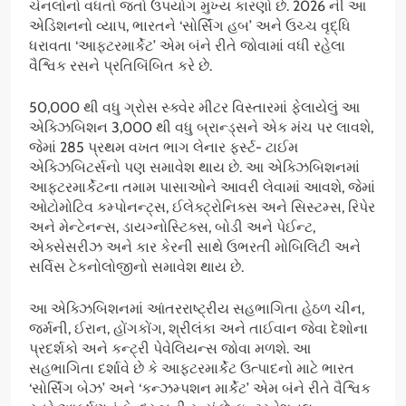
ચેનલોનો વધતો જતો ઉપયોગ મુખ્ય કારણો છે. 2026 ની આ
એડિશનનો વ્યાપ, ભારતને ‘સોર્સિંગ હબ’ અને ઉચ્ચ વૃદ્ધિ
ધરાવતા ‘આફ્ટરમાર્કેટ’ એમ બંને રીતે જોવામાં વધી રહેલા
વૈશ્વિક રસને પ્રતિબિંબિત કરે છે.
50,000 થી વધુ ગ્રોસ સ્ક્વેર મીટર વિસ્તારમાં ફેલાયેલું આ
એક્ઝિબિશન 3,000 થી વધુ બ્રાન્ડ્સને એક મંચ પર લાવશે,
જેમાં 285 પ્રથમ વખત ભાગ લેનાર ફર્સ્ટ- ટાઈમ
એક્ઝિબિટર્સનો પણ સમાવેશ થાય છે. આ એક્ઝિબિશનમાં
આફ્ટરમાર્કેટના તમામ પાસાઓને આવરી લેવામાં આવશે, જેમાં
ઓટોમોટિવ કમ્પોનન્ટ્સ, ઈલેક્ટ્રોનિક્સ અને સિસ્ટમ્સ, રિપેર
અને મેન્ટેનન્સ, ડાયગ્નોસ્ટિક્સ, બોડી અને પેઈન્ટ,
એક્સેસરીઝ અને કાર કેરની સાથે ઉભરતી મોબિલિટી અને
સર્વિસ ટેકનોલોજીનો સમાવેશ થાય છે.
આ એક્ઝિબિશનમાં આંતરરાષ્ટ્રીય સહભાગિતા હેઠળ ચીન,
જર્મની, ઈરાન, હોંગકોંગ, શ્રીલંકા અને તાઈવાન જેવા દેશોના
પ્રદર્શકો અને કન્ટ્રી પેવેલિયન્સ જોવા મળશે. આ
સહભાગિતા દર્શાવે છે કે આફ્ટરમાર્કેટ ઉત્પાદનો માટે ભારત
‘સોર્સિંગ બેઝ’ અને ‘કન્ઝમ્પશન માર્કેટ’ એમ બંને રીતે વૈશ્વિક