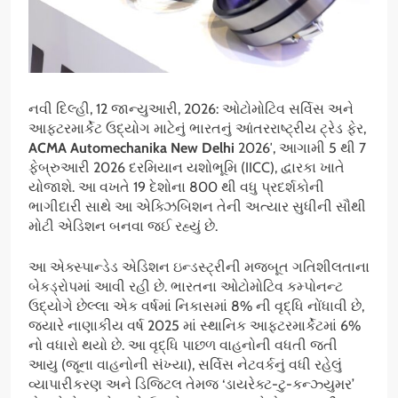
નવી દિલ્હી, 12 જાન્યુઆરી, 2026: ઓટોમોટિવ સર્વિસ અને
આફ્ટરમાર્કેટ ઉદ્યોગ માટેનું ભારતનું આંતરરાષ્ટ્રીય ટ્રેડ ફેર,
ACMA Automechanika New Delhi
2026′, આગામી 5 થી 7
ફેબ્રુઆરી 2026 દરમિયાન યશોભૂમિ (IICC), દ્વારકા ખાતે
યોજાશે. આ વખતે 19 દેશોના 800 થી વધુ પ્રદર્શકોની
ભાગીદારી સાથે આ એક્ઝિબિશન તેની અત્યાર સુધીની સૌથી
મોટી એડિશન બનવા જઈ રહ્યું છે.
આ એક્સ્પાન્ડેડ એડિશન ઇન્ડસ્ટ્રીની મજબૂત ગતિશીલતાના
બેકડ્રોપમાં આવી રહી છે. ભારતના ઓટોમોટિવ કમ્પોનન્ટ
ઉદ્યોગે છેલ્લા એક વર્ષમાં નિકાસમાં 8% ની વૃદ્ધિ નોંધાવી છે,
જ્યારે નાણાકીય વર્ષ 2025 માં સ્થાનિક આફ્ટરમાર્કેટમાં 6%
નો વધારો થયો છે. આ વૃદ્ધિ પાછળ વાહનોની વધતી જતી
આયુ (જૂના વાહનોની સંખ્યા), સર્વિસ નેટવર્કનું વધી રહેલું
વ્યાપારીકરણ અને ડિજિટલ તેમજ ‘ડાયરેક્ટ-ટુ-કન્ઝ્યુમર’