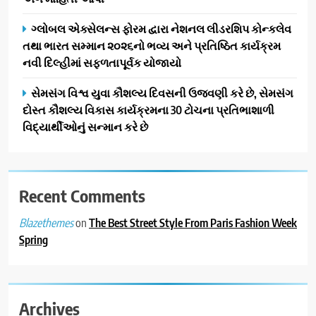
ગ્લોબલ એક્સેલન્સ ફોરમ દ્વારા નેશનલ લીડરશિપ કોન્કલેવ
તથા ભારત સમ્માન ૨૦૨૬નો ભવ્ય અને પ્રતિષ્ઠિત કાર્યક્રમ
નવી દિલ્હીમાં સફળતાપૂર્વક યોજાયો
સેમસંગ વિશ્વ યુવા કૌશલ્ય દિવસની ઉજવણી કરે છે, સેમસંગ
દોસ્ત કૌશલ્ય વિકાસ કાર્યક્રમના 30 ટોચના પ્રતિભાશાળી
વિદ્યાર્થીઓનું સન્માન કરે છે
Recent Comments
on
The Best Street Style From Paris Fashion Week
Blazethemes
Spring
Archives