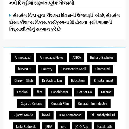
નવી દિલ્હીમાં સફળતાપૂર્વક યોજાયો
સેમસંગ વિશ્વ યુવા કૌશલ્ય દિવસની ઉજવણી કરે છે, સેમસંગ
દોસ્ત કૌશલ્ય વિકાસ કાર્યક્રમના 30 ટોચના પ્રતિભાશાળી
વિદ્યાર્થીઓનું સન્માન કરે છે
Ahmedabad
AhmedabadNews
ATIRA
Bicharo Bachelor
bUSINESS
Country
Dharmendra Gohil
Dharpakad
Dhruvin Shah
Dr Aashita Jain
Education
Entertainment
Fashion
film
Gandhinagar
Get Set Go
Gujarat
Gujarati Cinema
Gujarati Film
Gujarati film industry
Gujarati Movie
iAGNi
ICAI Ahmedabad
Jai Kanhaiyalall Ki
Janki Bodiwala
JEEV
jojo
JOJO App
Kadaknath