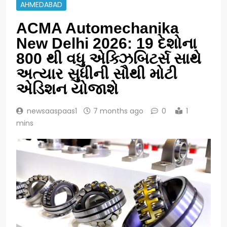
AHMEDABAD
ACMA Automechanika
New Delhi 2026: 19 દેશોના
800 થી વધુ એક્ઝિબિટર્સ સાથે
અત્યાર સુધીની સૌથી મોટી
એડિશન યોજાશે
newsaaspaas1
7 months ago
0
1
mins