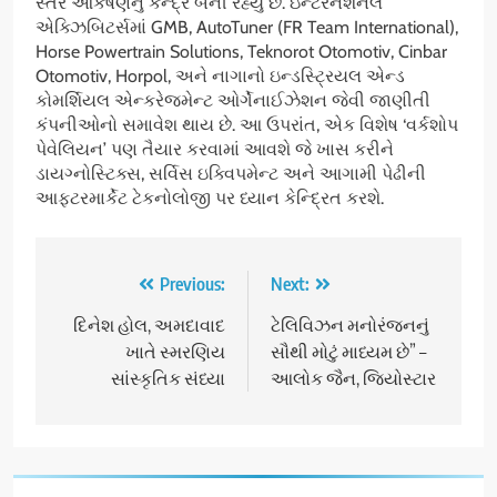
સ્તરે આકર્ષણનું કેન્દ્ર બની રહ્યું છે. ઇન્ટરનેશનલ
એક્ઝિબિટર્સમાં GMB, AutoTuner (FR Team International),
Horse Powertrain Solutions, Teknorot Otomotiv, Cinbar
Otomotiv, Horpol, અને નાગાનો ઇન્ડસ્ટ્રિયલ એન્ડ
કોમર્શિયલ એન્કરેજમેન્ટ ઓર્ગેનાઈઝેશન જેવી જાણીતી
કંપનીઓનો સમાવેશ થાય છે. આ ઉપરાંત, એક વિશેષ ‘વર્કશોપ
પેવેલિયન’ પણ તૈયાર કરવામાં આવશે જે ખાસ કરીને
ડાયગ્નોસ્ટિક્સ, સર્વિસ ઇક્વિપમેન્ટ અને આગામી પેઢીની
આફ્ટરમાર્કેટ ટેકનોલોજી પર ધ્યાન કેન્દ્રિત કરશે.
Post
Previous:
Next:
navigation
દિનેશ હોલ, અમદાવાદ
ટેલિવિઝન મનોરંજનનું
ખાતે સ્મરણિય
સૌથી મોટું માધ્યમ છે” –
સાંસ્કૃતિક સંધ્યા
આલોક જૈન, જિયોસ્ટાર