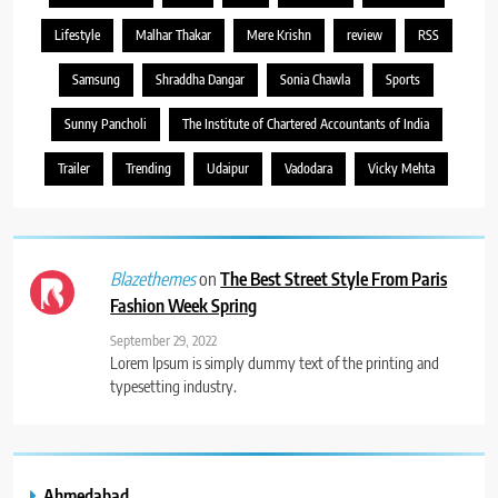
Lifestyle
Malhar Thakar
Mere Krishn
review
RSS
Samsung
Shraddha Dangar
Sonia Chawla
Sports
Sunny Pancholi
The Institute of Chartered Accountants of India
Trailer
Trending
Udaipur
Vadodara
Vicky Mehta
on
The Best Street Style From Paris
Blazethemes
Fashion Week Spring
September 29, 2022
Lorem Ipsum is simply dummy text of the printing and
typesetting industry.
Ahmedabad