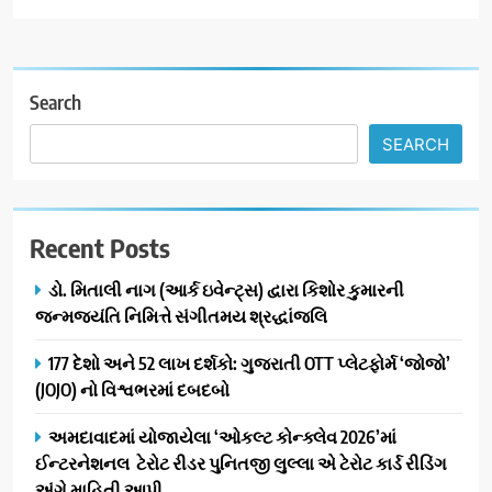
Search
SEARCH
Recent Posts
ડો. મિતાલી નાગ (આર્ક ઇવેન્ટ્સ) દ્વારા કિશોર કુમારની
જન્મજયંતિ નિમિત્તે સંગીતમય શ્રદ્ધાંજલિ
177 દેશો અને 52 લાખ દર્શકો: ગુજરાતી OTT પ્લેટફોર્મ ‘જોજો’
(JOJO) નો વિશ્વભરમાં દબદબો
અમદાવાદમાં યોજાયેલા ‘ઓકલ્ટ કોન્ક્લેવ 2026’માં
ઈન્ટરનેશનલ ટેરોટ રીડર પુનિતજી લુલ્લા એ ટેરોટ કાર્ડ રીડિંગ
અંગે માહિતી આપી