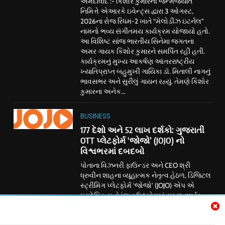
અમદાવાદ :- કિશોર કુમારની જન્મજયંતિ
નિમિત્તે એઆરકે ઇવેન્ટ્સ દ્વારા 3 ઓગસ્ટ,
2026ના રોજ રિધમ-2 ખાતે “મેલોડીઝ ઇટર્નલ”
નામનો ભવ્ય સંગીતમય કાર્યક્રમ યોજાયો હતો.
આ વિશિષ્ટ સાંજ ભારતીય સિનેમા જગતના
અમર ગાયક કિશોર કુમારને સમર્પિત રહી હતી.
કાર્યક્રમનું મુખ્ય આકર્ષણ આંતરરાષ્ટ્રીય
ખ્યાતિપ્રાપ્ત બહુમુખી ગાયિકા ડૉ. મિતાલી નાગનું
ભાવસભર અને સુરીલું ગાયન રહ્યું. તેમણે કિશોર
કુમારના અનેક...
BUSINESS
177 દેશો અને 52 લાખ દર્શકો: ગુજરાતી
OTT પ્લેટફોર્મ ‘જોજો’ (JOJO) નો
વિશ્વભરમાં દબદબો
પોતાના વિઝનરી ફાઉન્ડર અને CEO શ્રી
ધ્રુવીન શાહના વ્યૂહાત્મક નેતૃત્વ હેઠળ, ડિજિટલ
સ્ટ્રીમિંગ પ્લેટફોર્મ ‘જોજો’ (JOJO) એપ એ
પ્રાદેશિક મનોરંજન ઉદ્યોગમાં સફળતાપૂર્વક
ક્રાંતિકારી પરિવર્તન આણ્યું છે. ડિજિટલ
જગતમાં ધમાકેદાર એન્ટ્રી કર્યા પછી, અમદાવાદ