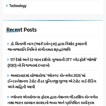
Technology
Recent
Posts
ડો. મિતાલી નાગ (આર્ક ઇવેન્ટ્સ) દ્વારા કિશોર કુમારની
જન્મજયંતિ નિમિત્તે સંગીતમય શ્રદ્ધાંજલિ
177 દેશો અને 52 લાખ દર્શકો: ગુજરાતી OTT પ્લેટફોર્મ ‘જોજો’
(JOJO) નો વિશ્વભરમાં દબદબો
અમદાવાદમાં યોજાયેલા ‘ઓકલ્ટ કોન્ક્લેવ 2026’માં
ઈન્ટરનેશનલ ટેરોટ રીડર પુનિતજી લુલ્લા એ ટેરોટ કાર્ડ રીડિંગ
અંગે માહિતી આપી
ગ્લોબલ એક્સેલન્સ ફોરમ દ્વારા નેશનલ લીડરશિપ કોન્કલેવ
તથા ભારત સમ્માન ૨૦૨૬નો ભવ્ય અને પ્રતિષ્ઠિત કાર્યક્રમ