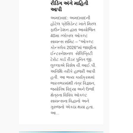
રીડિંગ અંગે માહિતી
આપી
અમદાવાદ: અમદાવાદની
હોટેલ પ્રેસિડેન્ટ ખાતે મિરલ
ફાઉન્ડેશન દ્વારા આયોજિત
40મા ગ્લોબલ ઓકલ્ટ
સાયન્સ સમિટ – “ઓકલ્ટ
કોન્ક્લેવ 2026″માં જાણીતા
ઈન્ટરનેશનલ સેલિબ્રિટી
ટેરોટ કાર્ડ રીડર પુનિત જી.
લુલ્લાએ વિશેષ વી.આઈ.પી.
અતિથિ તરીકે હાજરી આપી
હતી. આ ભવ્ય કાર્યક્રમમાં
ભારતભરમાંથી તંત્ર વિજ્ઞાન,
જ્યોતિષ વિદ્યા અને ઉર્જા
ક્ષેત્રના વિવિધ ઓકલ્ટ
સાયન્સના વિદ્વાનો અને
ગુરુજનો એકઠા થયા હતા.
આ...