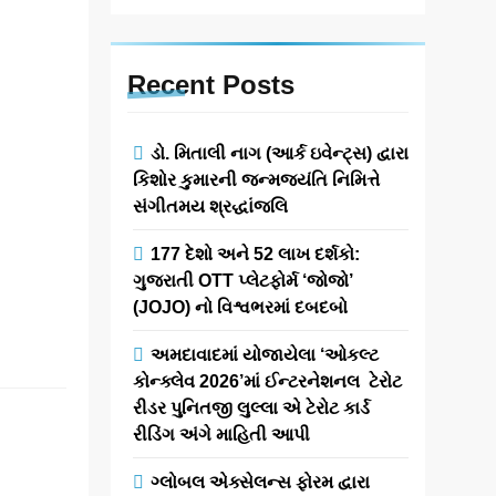
months
ago
0
1 mins
ભારત, માર્ચ 2026 :
Recent
Posts
રિયલ એસ્ટેટ
ટ્રાન્ઝેક્શન
એડવાઈઝર્સનું
ડો. મિતાલી નાગ (આર્ક ઇવેન્ટ્સ) દ્વારા
પ્રતિનિધિત્વ કરતી
કિશોર કુમારની જન્મજયંતિ નિમિત્તે
દેશની સર્વોચ્ચ
સંગીતમય શ્રદ્ધાંજલિ
સંસ્થા NAR-India
177 દેશો અને 52 લાખ દર્શકો:
દ્વારા, મુંબઈમાં તેના
ગુજરાતી OTT પ્લેટફોર્મ ‘જોજો’
વાર્ષિક અધિવેશનના
(JOJO) નો વિશ્વભરમાં દબદબો
સફળ…
Read More
અમદાવાદમાં યોજાયેલા ‘ઓકલ્ટ
કોન્ક્લેવ 2026’માં ઈન્ટરનેશનલ ટેરોટ
રીડર પુનિતજી લુલ્લા એ ટેરોટ કાર્ડ
ભવિષ્ય
રીડિંગ અંગે માહિતી આપી
માલિકાના
રચયિતા પંડિત
ગ્લોબલ એક્સેલન્સ ફોરમ દ્વારા