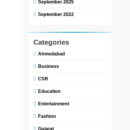
September 2025
વેગ આપવા માટે
September 2022
Kaynes
Semicon સાથે
એમઓયુ પર
હસ્તાક્ષર કર્યા
Categories
Ahmedabad
newsaaspaas1
4
months
Business
ago
0
1 mins
CSR
અમદાવાદ / સાણંદ,
માર્ચ, 2026: ફૅબલેસ
Education
સેમિકન્ડક્ટર અને
ચિપ ડિઝાઇન કંપની
Entertainment
IndiesemiC
Fashion
પ્રાઇવેટ લિમિટેડ
દ્વારા ગુજરાતના
Gujarat