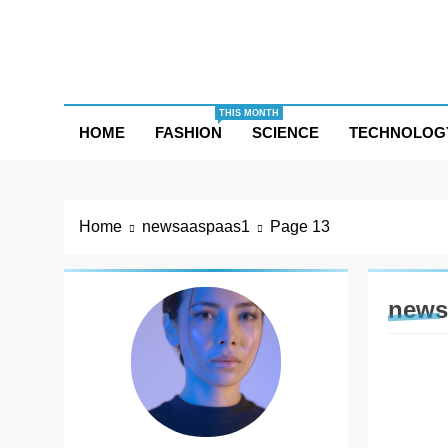
Skip
to
content
THIS MONTH
HOME
FASHION
SCIENCE
TECHNOLOG
Home
newsaaspaas1
Page 13
news
ENTER