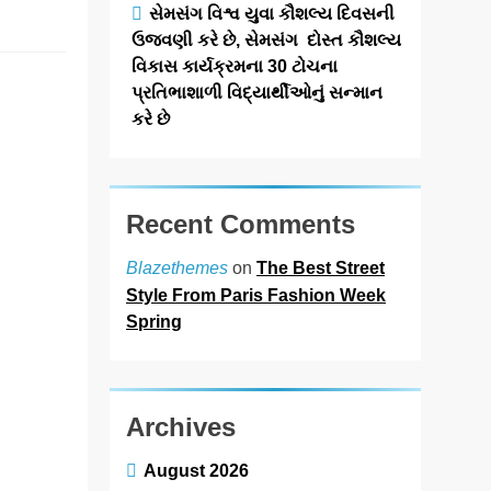
Read More
સેમસંગ વિશ્વ યુવા કૌશલ્ય દિવસની
ઉજવણી કરે છે, સેમસંગ દોસ્ત કૌશલ્ય
વિકાસ કાર્યક્રમના 30 ટોચના
અમદાવાદની
પ્રતિભાશાળી વિદ્યાર્થીઓનું સન્માન
નારાયણા
કરે છે
હોસ્પિટલે કર્યું
પ્રથમ હાર્ટ
ટ્રાન્સપ્લાન્ટ;
Recent Comments
હૃદય રોગની
સારવારમાં મોટી
on
The Best Street
Blazethemes
Style From Paris Fashion Week
સિદ્ધિ
Spring
newsaaspaas1
4
months
Archives
ago
0
1 mins
અમદાવાદ,માર્ચ,
August 2026
૨૦૨૬: