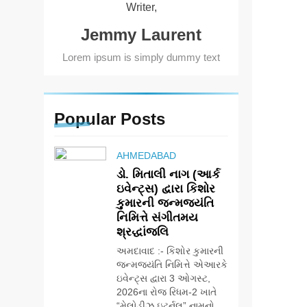
Writer,
Jemmy Laurent
Lorem ipsum is simply dummy text
Popular
Posts
AHMEDABAD
ડો. મિતાલી નાગ (આર્ક
ઇવેન્ટ્સ) દ્વારા કિશોર
કુમારની જન્મજયંતિ
નિમિત્તે સંગીતમય
શ્રદ્ધાંજલિ
અમદાવાદ :- કિશોર કુમારની
જન્મજયંતિ નિમિત્તે એઆરકે
ઇવેન્ટ્સ દ્વારા 3 ઓગસ્ટ,
2026ના રોજ રિધમ-2 ખાતે
“મેલોડીઝ ઇટર્નલ” નામનો