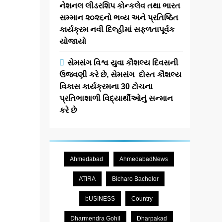
નેશનલ લીડરશિપ કોન્કલેવ તથા ભારત
ડો. કાશીનાથ :
સમ્માન ૨૦૨૬નો ભવ્ય અને પ્રતિષ્ઠિત
૨૦૩૨થી કલકી
કાર્યક્રમ નવી દિલ્હીમાં સફળતાપૂર્વક
અવતારની
યોજાયો
પ્રતીતિ અને
નવા યુગના
સેમસંગ વિશ્વ યુવા કૌશલ્ય દિવસની
ઉજવણી કરે છે, સેમસંગ દોસ્ત કૌશલ્ય
એંધાણ
વિકાસ કાર્યક્રમના 30 ટોચના
પ્રતિભાશાળી વિદ્યાર્થીઓનું સન્માન
newsaaspaas1
કરે છે
4
months
ago
0
1 mins
અમદાવાદ: શહેરના
પિરાણા રોડ સ્થિત
Ahmedabad
AhmedabadNews
શ્રી નિમ્બાર્ક
ATIRA
Bicharo Bachelor
નારાયણ તીર્થધામ
પ્રેરણા પીઠ ખાતે
bUSINESS
Country
આજે પ્રાચીન
જ્ઞાનના સંશોધક
Dharmendra Gohil
Dharpakad