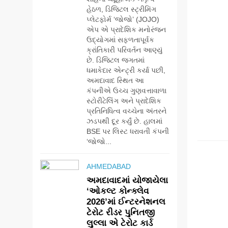
હેઠળ, ડિજિટલ સ્ટ્રીમિંગ
પ્લેટફોર્મ ‘જોજો’ (JOJO)
એપ એ પ્રાદેશિક મનોરંજન
ઉદ્યોગમાં સફળતાપૂર્વક
ક્રાંતિકારી પરિવર્તન આણ્યું
છે. ડિજિટલ જગતમાં
ધમાકેદાર એન્ટ્રી કર્યા પછી,
અમદાવાદ સ્થિત આ
કંપનીએ ઉચ્ચ ગુણવત્તાવાળા
સ્ટોરીટેલિંગ અને પ્રાદેશિક
પ્રતિનિધિત્વ વચ્ચેના અંતરને
ઝડપથી દૂર કર્યું છે. હાલમાં
BSE પર લિસ્ટ ધરાવતી કંપની
BUSIN
‘જોજો...
AHMEDABAD
અમદાવાદમાં યોજાયેલા
‘ઓકલ્ટ કોન્ક્લેવ
2026’માં ઈન્ટરનેશનલ
ટેરોટ રીડર પુનિતજી
લુલ્લા એ ટેરોટ કાર્ડ