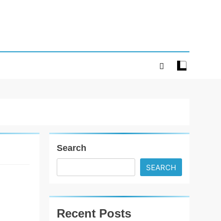
Search
SEARCH
JOJO એપ પર
9 એપ્રિલથી
શરૂ થશે
Recent Posts