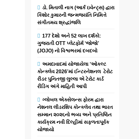
રહસ્ય અને
ડો. મિતાલી નાગ (આર્ક ઇવેન્ટ્સ) દ્વારા
મનોરંજનનો
કિશોર કુમારની જન્મજયંતિ નિમિત્તે
રોમાંચ: વેબ
સંગીતમય શ્રદ્ધાંજલિ
સીરીઝ ‘ગોતી
લો’નું સ્ટ્રીમિંગ
177 દેશો અને 52 લાખ દર્શકો:
ગુજરાતી OTT પ્લેટફોર્મ ‘જોજો’
(JOJO) નો વિશ્વભરમાં દબદબો
newsaaspaas1
4
months
અમદાવાદમાં યોજાયેલા ‘ઓકલ્ટ
ago
કોન્ક્લેવ 2026’માં ઈન્ટરનેશનલ ટેરોટ
0
1 mins
રીડર પુનિતજી લુલ્લા એ ટેરોટ કાર્ડ
ગુજરાતી ડિજિટલ
રીડિંગ અંગે માહિતી આપી
મનોરંજન ક્ષેત્રે
એક નવો વળાંક
ગ્લોબલ એક્સેલન્સ ફોરમ દ્વારા
આવવા જઈ રહ્યો
નેશનલ લીડરશિપ કોન્કલેવ તથા ભારત
છે. પ્રાદેશિક
સમ્માન ૨૦૨૬નો ભવ્ય અને પ્રતિષ્ઠિત
કન્ટેન્ટમાં અગ્રેસર
કાર્યક્રમ નવી દિલ્હીમાં સફળતાપૂર્વક
એવી JOJO એપ
યોજાયો
દ્વારા આગામી 9…