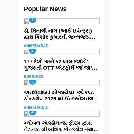
Popular News
1
ડો. મિતાલી નાગ (આર્ક ઇવેન્ટ્સ)
BUSIN
દ્વારા કિશોર કુમારની જન્મજયંતિ
નિમિત્તે સંગીતમય શ્રદ્ધાંજલિ
AHMEDABAD
2
177 દેશો અને 52 લાખ દર્શકો:
ગુજરાતી OTT પ્લેટફોર્મ ‘જોજો’
(JOJO) નો વિશ્વભરમાં દબદબો
BUSINESS
3
અમદાવાદમાં યોજાયેલા ‘ઓકલ્ટ
કોન્ક્લેવ 2026’માં ઈન્ટરનેશનલ
ટેરોટ રીડર પુનિતજી લુલ્લા એ ટેરોટ
AHMEDABAD
કાર્ડ રીડિંગ અંગે માહિતી આપી
4
ગ્લોબલ એક્સેલન્સ ફોરમ દ્વારા
નેશનલ લીડરશિપ કોન્કલેવ તથા