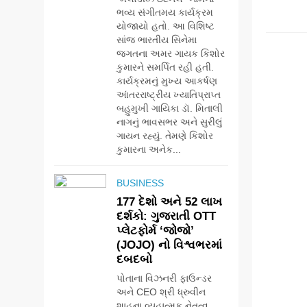
ભવ્ય સંગીતમય કાર્યક્રમ
યોજાયો હતો. આ વિશિષ્ટ
HEALT
સાંજ ભારતીય સિનેમા
જગતના અમર ગાયક કિશોર
કુમારને સમર્પિત રહી હતી.
કાર્યક્રમનું મુખ્ય આકર્ષણ
આંતરરાષ્ટ્રીય ખ્યાતિપ્રાપ્ત
બહુમુખી ગાયિકા ડૉ. મિતાલી
નાગનું ભાવસભર અને સુરીલું
ગાયન રહ્યું. તેમણે કિશોર
કુમારના અનેક...
BUSINESS
177 દેશો અને 52 લાખ
દર્શકો: ગુજરાતી OTT
પ્લેટફોર્મ ‘જોજો’
(JOJO) નો વિશ્વભરમાં
દબદબો
પોતાના વિઝનરી ફાઉન્ડર
અને CEO શ્રી ધ્રુવીન
શાહના વ્યૂહાત્મક નેતૃત્વ