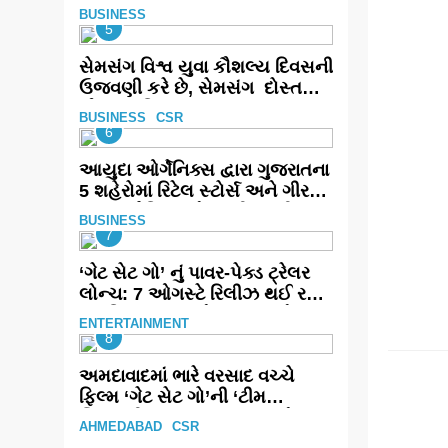
ભારત સમ્માન ૨૦૨૬નો ભવ્ય અને
BUSINESS
પ્રતિષ્ઠિત કાર્યક્રમ નવી દિલ્હીમાં
5
સફળતાપૂર્વક યોજાયો
સેમસંગ વિશ્વ યુવા કૌશલ્ય દિવસની
ઉજવણી કરે છે, સેમસંગ દોસ્ત
કૌશલ્ય વિકાસ કાર્યક્રમના 30
BUSINESS
CSR
ટોચના પ્રતિભાશાળી વિદ્યાર્થીઓનું
6
સન્માન કરે છે
આયુદા ઓર્ગેનિક્સ દ્વારા ગુજરાતના
5 શહેરોમાં રિટેલ સ્ટોર્સ અને ગીર
ગાયના વૈદિક વલોણા ઘી-દૂધની શુદ્ધ
BUSINESS
સેવાઓ સાથે વ્યાપક વિસ્તરણ
7
‘ગેટ સેટ ગો’ નું પાવર-પેક્ડ ટ્રેલર
લોન્ચ: 7 ઓગસ્ટે રિલીઝ થઈ રહેલ
આ ફિલ્મમાં હાઇ-ટેક VFX જોવા
ENTERTAINMENT
મળશે
8
AHME
અમદાવાદમાં ભારે વરસાદ વચ્ચે
ફિલ્મ ‘ગેટ સેટ ગો’ની ‘ટીમ
ચિરંજીવી’ માનવતાના કાર્ય માટે
AHMEDABAD
CSR
આગળ આવી: ગુલબાઈ ટેકરાના