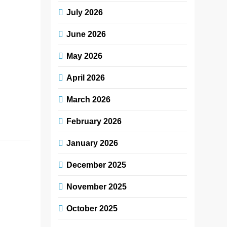
અમદાવાદની
July 2026
નારાયણા હોસ્પિટલે
સફળતાપૂર્વક
June 2026
પ્રથમ હાર્ટ
May 2026
ટ્રાન્સપ્લાન્ટ કરીને
આ વિસ્તારમાં
April 2026
તબીબી ક્ષેત્રે એક
મોટી સિદ્ધિ હાંસલ
March 2026
કરી છે….
February 2026
Read More
January 2026
IndiesemiC
December 2025
એ ભારતમાં
સ્વદેશી
November 2025
સેમિકન્ડક્ટર
October 2025
પેકેજિંગ અને
મેન્યુફેક્ચરિંગને