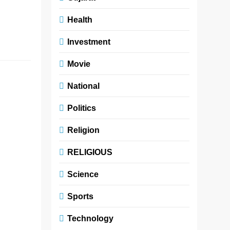
સાણંદ સ્થિત
અગ્રણી
Health
આઉટસોર્સ્ડ…
Investment
Read More
Movie
મુંબઈમાં
National
યોજાયેલા
હાઈ- ઈમ્પૅક્ટ
Politics
નેશનલ
Religion
કન્વેનશન બાદ
NAR-India
RELIGIOUS
દ્વારા નવી
Science
નેતૃત્વ ટીમની
ઘોષણા
Sports
Technology
newsaaspaas1
4