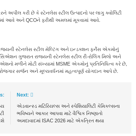
અપીલ કરી છે કે સ્ટેનલેસ સ્ટીલ ઉત્પાદનો પર લાગુ ક્વોલિટી
ચવામાં આવે અને QCOને ફરીથી અમલમાં મૂકવામાં આવે.
યની સ્ટેનલેસ સ્ટીલ મેલ્ટિંગ અને ઇન્ડક્શન ફર્નેસ એકમોનું
 એસોસિએશન ગુજરાત રાજ્યની સ્ટેનલેસ સ્ટીલ રી-રોલિંગ મિલો અને
સિએશનો મળીને મોટી સંખ્યામાં MSME એકમોનું પ્રતિનિધિત્વ કરે છે,
 રોજગાર સર્જન અને મૂલ્યવર્ધનમાં મહત્વપૂર્ણ યોગદાન આપે છે.
s:
Next:
જય
એડવાન્સ્ડ મટિરિયલ્સ અને સ્પેશિયાલિટી કેમિકલ્સના
ટી
ભવિષ્યને આકાર આપવા માટે વૈશ્વિક નિષ્ણાતો
વશે
અમદાવાદમાં ISAC 2026 માટે એકત્રિત થયા