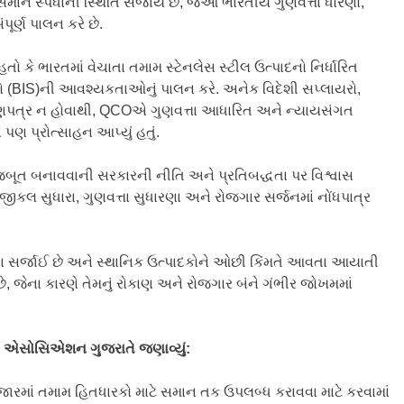
અસમાન સ્પર્ધાની સ્થિતિ સર્જાય છે, જેઓ ભારતીય ગુણવત્તા ધોરણો,
ર્ણ પાલન કરે છે.
ો કે ભારતમાં વેચાતા તમામ સ્ટેનલેસ સ્ટીલ ઉત્પાદનો નિર્ધારિત
ો (BIS)ની આવશ્યકતાઓનું પાલન કરે. અનેક વિદેશી સપ્લાયરો,
માણપત્ર ન હોવાથી, QCOએ ગુણવત્તા આધારિત અને ન્યાયસંગત
પણ પ્રોત્સાહન આપ્યું હતું.
જબૂત બનાવવાની સરકારની નીતિ અને પ્રતિબદ્ધતા પર વિશ્વાસ
કલ સુધારા, ગુણવત્તા સુધારણા અને રોજગાર સર્જનમાં નોંધપાત્ર
ા સર્જાઈ છે અને સ્થાનિક ઉત્પાદકોને ઓછી કિંમતે આવતા આયાતી
ે, જેના કારણે તેમનું રોકાણ અને રોજગાર બંને ગંભીર જોખમમાં
સ
એસોસિએશન
ગુજરાતે
જણાવ્યું:
ારમાં તમામ હિતધારકો માટે સમાન તક ઉપલબ્ધ કરાવવા માટે કરવામાં