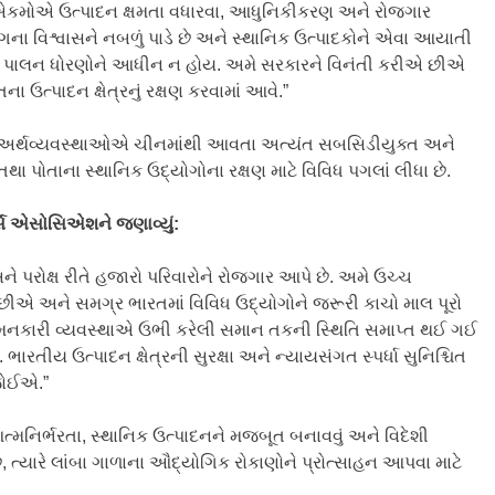
 એકમોએ ઉત્પાદન ક્ષમતા વધારવા, આધુનિકીકરણ અને રોજગાર
ોગના વિશ્વાસને નબળું પાડે છે અને સ્થાનિક ઉત્પાદકોને એવા આયાતી
સમાન પાલન ધોરણોને આધીન ન હોય. અમે સરકારને વિનંતી કરીએ છીએ
 ઉત્પાદન ક્ષેત્રનું રક્ષણ કરવામાં આવે.”
ણી અર્થવ્યવસ્થાઓએ ચીનમાંથી આવતા અત્યંત સબસિડીયુક્ત અને
ા પોતાના સ્થાનિક ઉદ્યોગોના રક્ષણ માટે વિવિધ પગલાં લીધા છે.
્સ
એસોસિએશને
જણાવ્યું:
 પરોક્ષ રીતે હજારો પરિવારોને રોજગાર આપે છે. અમે ઉચ્ચ
એ છીએ અને સમગ્ર ભારતમાં વિવિધ ઉદ્યોગોને જરૂરી કાચો માલ પૂરો
નકારી વ્યવસ્થાએ ઉભી કરેલી સમાન તકની સ્થિતિ સમાપ્ત થઈ ગઈ
ારતીય ઉત્પાદન ક્ષેત્રની સુરક્ષા અને ન્યાયસંગત સ્પર્ધા સુનિશ્ચિત
 જોઈએ.”
્મનિર્ભરતા, સ્થાનિક ઉત્પાદનને મજબૂત બનાવવું અને વિદેશી
ું છે, ત્યારે લાંબા ગાળાના ઔદ્યોગિક રોકાણોને પ્રોત્સાહન આપવા માટે