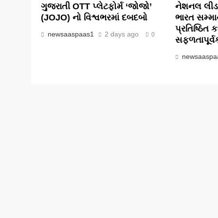
ગુજરાતી OTT પ્લેટફોર્મ ‘જોજો’
નેશનલ લીડ
(JOJO) નો વિશ્વભરમાં દબદબો
ભારત સમ્મ
પ્રતિષ્ઠિત ક
newsaaspaas1
2 days ago
0
સફળતાપૂર્
newsaaspa