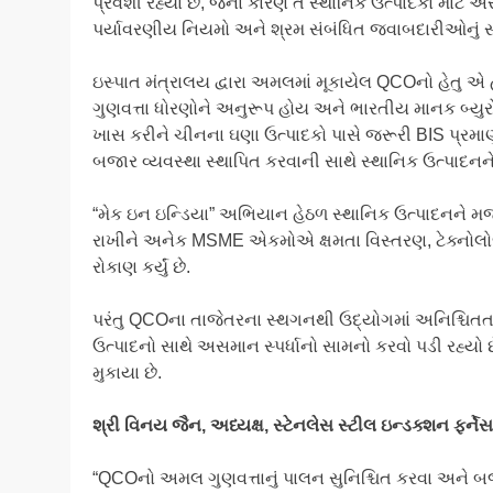
પ્રવેશી રહ્યા છે, જેના કારણે તે સ્થાનિક ઉત્પાદકો માટે 
પર્યાવરણીય નિયમો અને શ્રમ સંબંધિત જવાબદારીઓનું સંપૂ
ઇસ્પાત મંત્રાલય દ્વારા અમલમાં મૂકાયેલ QCOનો હેતુ એ હત
ગુણવત્તા ધોરણોને અનુરૂપ હોય અને ભારતીય માનક બ્યુર
ખાસ કરીને ચીનના ઘણા ઉત્પાદકો પાસે જરૂરી BIS પ્ર
બજાર વ્યવસ્થા સ્થાપિત કરવાની સાથે સ્થાનિક ઉત્પાદનને 
“મેક ઇન ઇન્ડિયા” અભિયાન હેઠળ સ્થાનિક ઉત્પાદનને મ
રાખીને અનેક MSME એકમોએ ક્ષમતા વિસ્તરણ, ટેક્નોલોજી
રોકાણ કર્યું છે.
પરંતુ QCOના તાજેતરના સ્થગનથી ઉદ્યોગમાં અનિશ્ચિતત
ઉત્પાદનો સાથે અસમાન સ્પર્ધાનો સામનો કરવો પડી રહ્યો છ
મુકાયા છે.
શ્રી
વિનય
જૈન,
અધ્યક્ષ,
સ્ટેનલેસ
સ્ટીલ
ઇન્ડક્શન
ફર્ને
“QCOનો અમલ ગુણવત્તાનું પાલન સુનિશ્ચિત કરવા અને બજ