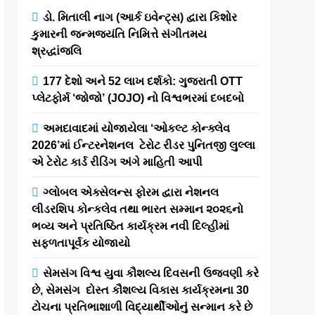
ડો. મિતાલી નાગ (આર્ક ઇવેન્ટ્સ) દ્વારા કિશોર
કુમારની જન્મજયંતિ નિમિત્તે સંગીતમય
શ્રદ્ધાંજલિ
177 દેશો અને 52 લાખ દર્શકો: ગુજરાતી OTT
પ્લેટફોર્મ ‘જોજો’ (JOJO) નો વિશ્વભરમાં દબદબો
અમદાવાદમાં યોજાયેલા ‘ઓકલ્ટ કોન્ક્લેવ
2026’માં ઈન્ટરનેશનલ ટેરોટ રીડર પુનિતજી લુલ્લા
એ ટેરોટ કાર્ડ રીડિંગ અંગે માહિતી આપી
ગ્લોબલ એક્સેલન્સ ફોરમ દ્વારા નેશનલ
લીડરશિપ કોન્કલેવ તથા ભારત સમ્માન ૨૦૨૬નો
ભવ્ય અને પ્રતિષ્ઠિત કાર્યક્રમ નવી દિલ્હીમાં
સફળતાપૂર્વક યોજાયો
સેમસંગ વિશ્વ યુવા કૌશલ્ય દિવસની ઉજવણી કરે
છે, સેમસંગ દોસ્ત કૌશલ્ય વિકાસ કાર્યક્રમના 30
ટોચના પ્રતિભાશાળી વિદ્યાર્થીઓનું સન્માન કરે છે