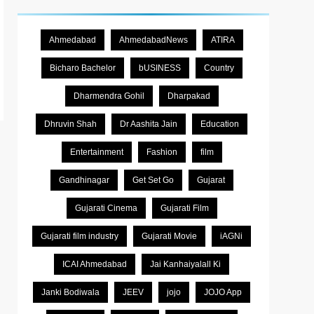
Ahmedabad
AhmedabadNews
ATIRA
Bicharo Bachelor
bUSINESS
Country
Dharmendra Gohil
Dharpakad
Dhruvin Shah
Dr Aashita Jain
Education
Entertainment
Fashion
film
Gandhinagar
Get Set Go
Gujarat
Gujarati Cinema
Gujarati Film
Gujarati film industry
Gujarati Movie
iAGNi
ICAI Ahmedabad
Jai Kanhaiyalall Ki
Janki Bodiwala
JEEV
jojo
JOJO App