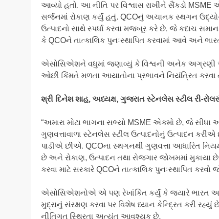
આવ્યો હતો. આ નીતિ પર વિશ્વાસ રાખીને સૈંકડો MSME
સર્જનમાં રોકાણ કર્યું હતું. QCOનું અચાનક સ્થગન ઉદ્ય
ઉત્પાદનો સાથે સ્પર્ધા કરવા મજબૂર કરે છે, જે કદાચ 
કે QCOને તાત્કાલિક પુનઃસ્થાપિત કરવામાં આવે અને ભારતના
એસોસિએશને વધુમાં જણાવ્યું કે વિશ્વની અનેક અગ્ર
ઓછી કિંમતે મળતા આયાતોના પ્રભાવને નિયંત્રિત કરવા તથ
શ્રી
દિનેશ
શાહ,
અધ્યક્ષ,
ગુજરાત
સ્ટેનલેસ
સ્ટીલ
રી-
રોલર
“અમારા મોટા ભાગના સભ્યો MSME એકમો છે, જે સીધા અને
ગુણવત્તાવાળા સ્ટેનલેસ સ્ટીલ ઉત્પાદનોનું ઉત્પાદન કરી
પાડીએ છીએ. QCOના સ્થગનથી ગુણવત્તા આધારિત નિયમ
છે અને રોકાણ, ઉત્પાદન તથા રોજગાર જોખમમાં મુકાયા છે. ભ
કરવા માટે સરકારે QCOને તાત્કાલિક પુનઃસ્થાપિત કરવો
એસોસિએશનોએ એ પણ રેખાંકિત કર્યું કે જ્યારે ભારત આત
મુદ્રાનું સંરક્ષણ કરવા પર વિશેષ ધ્યાન કેન્દ્રિત કરી રહ્ય
નીતિગત સ્થિરતા અત્યંત આવશ્યક છે.