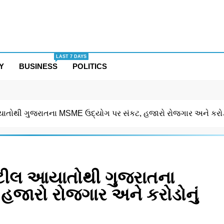
LAST 7 DAYS
Y
BUSINESS
POLITICS
આયાતોથી ગુજરાતના MSME ઉદ્યોગ પર સંકટ, હજારો રોજગાર અને કરોડો
સ્ટીલ આયાતોથી ગુજરાતના
જારો રોજગાર અને કરોડોનું