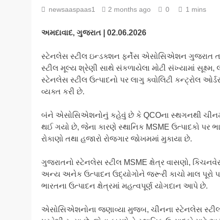
newsaaspaas1
2 months ago
0
1 mins
અમદાવાદ,
ગુજરાત | 02.06.2026
સ્ટેનલેસ સ્ટીલ ઇન્ડક્શન ફર્નેસ એસોસિએશન ગુજરાત તથ
સ્ટીલ મૂલ્ય શ્રેણી સાથે સંકળાયેલા મોટી સંખ્યામાં સૂક્ષ્
સ્ટેનલેસ સ્ટીલ ઉત્પાદનો પર લાગુ ક્વોલિટી કન્ટ્રોલ ઓર
વ્યક્ત કરી છે.
બંને એસોસિએશનોનું કહેવું છે કે QCOના સ્થગનથી ચીનમા
થઈ ગયો છે, જેના કારણે સ્થાનિક MSME ઉત્પાદકો પર ભારે
રોકાણો તથા હજારો રોજગાર જોખમમાં મુકાયા છે.
ગુજરાતનો સ્ટેનલેસ સ્ટીલ MSME ક્ષેત્ર વાસણો, કિચનવે
અન્ય અનેક ઉત્પાદન ઉદ્યોગોને જરૂરી કાચો માલ પૂરો પાડ
ભારતના ઉત્પાદન ક્ષેત્રમાં મહત્વપૂર્ણ યોગદાન આપે છે.
એસોસિએશનોના જણાવ્યા મુજબ, ચીનના સ્ટેનલેસ સ્ટીલ ઉ