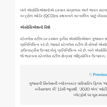
બંને એસોસિએશનોએ ઇસ્પાત મંત્રાલય અને ભારત સરકારને 
કન્ટ્રોલ ઓર્ડર (QCO)ના સ્થગનને તાત્કાલિક પાછું ખેં
એસોસિએશનો
વિશે
સ્ટેનલેસ સ્ટીલ ઇન્ડક્શન ફર્નેસ એસોસિએશન ગુજરાત રાજ્
પ્રતિનિધિત્વ કરે છે, જ્યારે સ્ટેનલેસ સ્ટીલ રી-રોલર્સ
ડાઉનસ્ટ્રીમ ઉત્પાદકોનું પ્રતિનિધિત્વ કરે છે. બંને એસો
જે ભારતના સ્ટેનલેસ સ્ટીલ ક્ષેત્રમાં ઔદ્યોગિક ઉત્પાદન,
Post
Previou
navigation
ગુજરાતી સિનેમાની બ્લોકબસ્ટર પારિવારિક ફિલ્મ ‘
કનૈયાલાલ કી’ 11મી જૂનથી ‘JOJO એપ’ ઓટી
પ્લેટફોર્મ પર ધૂમ મચા