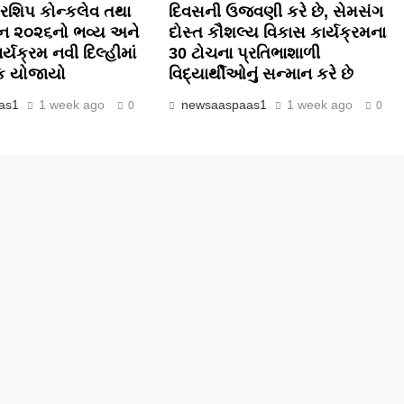
રશિપ કોન્કલેવ તથા
દિવસની ઉજવણી કરે છે, સેમસંગ
ાન ૨૦૨૬નો ભવ્ય અને
દોસ્ત કૌશલ્ય વિકાસ કાર્યક્રમના
ાર્યક્રમ નવી દિલ્હીમાં
30 ટોચના પ્રતિભાશાળી
વક યોજાયો
વિદ્યાર્થીઓનું સન્માન કરે છે
as1
1 week ago
newsaaspaas1
1 week ago
0
0