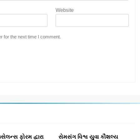
Website
r for the next time I comment.
સેલન્સ ફોરમ દ્વારા
સેમસંગ વિશ્વ યુવા કૌશલ્ય