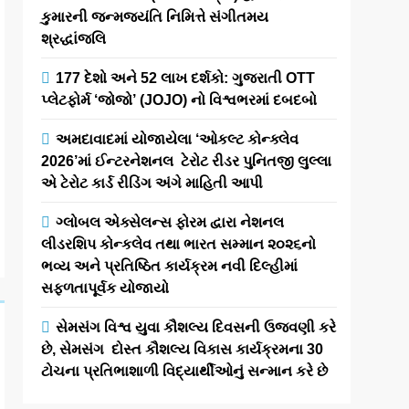
કુમારની જન્મજયંતિ નિમિત્તે સંગીતમય
શ્રદ્ધાંજલિ
177 દેશો અને 52 લાખ દર્શકો: ગુજરાતી OTT
પ્લેટફોર્મ ‘જોજો’ (JOJO) નો વિશ્વભરમાં દબદબો
અમદાવાદમાં યોજાયેલા ‘ઓકલ્ટ કોન્ક્લેવ
2026’માં ઈન્ટરનેશનલ ટેરોટ રીડર પુનિતજી લુલ્લા
એ ટેરોટ કાર્ડ રીડિંગ અંગે માહિતી આપી
ગ્લોબલ એક્સેલન્સ ફોરમ દ્વારા નેશનલ
લીડરશિપ કોન્કલેવ તથા ભારત સમ્માન ૨૦૨૬નો
ભવ્ય અને પ્રતિષ્ઠિત કાર્યક્રમ નવી દિલ્હીમાં
સફળતાપૂર્વક યોજાયો
સેમસંગ વિશ્વ યુવા કૌશલ્ય દિવસની ઉજવણી કરે
છે, સેમસંગ દોસ્ત કૌશલ્ય વિકાસ કાર્યક્રમના 30
ટોચના પ્રતિભાશાળી વિદ્યાર્થીઓનું સન્માન કરે છે