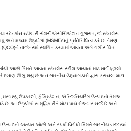
ા સ્ટેનલેસ સ્ટીલ રી-રોલર્સ એસોસિએશન ગુજરાત, જે સ્ટેનલેસ
મ, લઘુ અને મધ્યમ ઉદ્યોગો (MSMEs)નું પ્રતિનિધિત્વ કરે છે, તેમણે
્ડર (QCO)ને તાજેતરમાં સ્થગિત કરવામાં આવતા અંગે ગંભીર ચિંતા
ંથી ઓછી કિંમતે આવતા સ્ટેનલેસ સ્ટીલ આયાતો માટે માર્ગ ખુલ્લો
 દબાણ ઊભું થયું છે અને ભારતીય ઉદ્યોગકારો દ્વારા કરાયેલા મોટા
ર, ઘરગથ્થુ ઉપકરણો, ફેબ્રિકેશન, એન્જિનિયરિંગ ઉત્પાદનો તેમજ
ે છે. આ ઉદ્યોગો સામૂહિક રીતે મોટા પાયે રોજગાર સર્જે છે અને
ત્પાદનો અત્યંત ઓછી અને સ્પર્ધા-વિરોધી કિંમતે ભારતીય બજારમાં