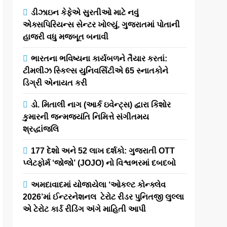
ડીઝાઇન કેફેએ સુરતીઓ માટે નવું
એક્સપિરિયન્સ સેન્ટર ખોલ્યું, ગુજરાતમાં પોતાની
હાજરી વધુ મજબૂત બનાવી
ભારતના ભવિષ્યના કાર્યબળને તૈયાર કરતાં:
ટીમલીઝ સ્કિલ્સ યુનિવર્સિટીએ 65 સ્નાતકોને
ડિગ્રી એનાયત કરી
ડો. મિતાલી નાગ (આર્ક ઇવેન્ટ્સ) દ્વારા કિશોર
કુમારની જન્મજયંતિ નિમિત્તે સંગીતમય
શ્રદ્ધાંજલિ
177 દેશો અને 52 લાખ દર્શકો: ગુજરાતી OTT
પ્લેટફોર્મ ‘જોજો’ (JOJO) નો વિશ્વભરમાં દબદબો
અમદાવાદમાં યોજાયેલા ‘ઓકલ્ટ કોન્ક્લેવ
2026’માં ઈન્ટરનેશનલ ટેરોટ રીડર પુનિતજી લુલ્લા
એ ટેરોટ કાર્ડ રીડિંગ અંગે માહિતી આપી