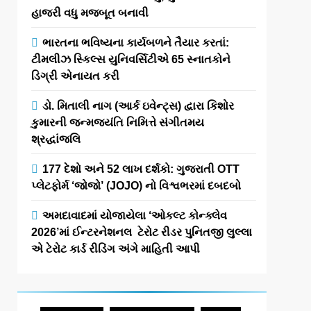
હાજરી વધુ મજબૂત બનાવી
ભારતના ભવિષ્યના કાર્યબળને તૈયાર કરતાં:
ટીમલીઝ સ્કિલ્સ યુનિવર્સિટીએ 65 સ્નાતકોને
ડિગ્રી એનાયત કરી
ડો. મિતાલી નાગ (આર્ક ઇવેન્ટ્સ) દ્વારા કિશોર
કુમારની જન્મજયંતિ નિમિત્તે સંગીતમય
શ્રદ્ધાંજલિ
177 દેશો અને 52 લાખ દર્શકો: ગુજરાતી OTT
પ્લેટફોર્મ ‘જોજો’ (JOJO) નો વિશ્વભરમાં દબદબો
અમદાવાદમાં યોજાયેલા ‘ઓકલ્ટ કોન્ક્લેવ
2026’માં ઈન્ટરનેશનલ ટેરોટ રીડર પુનિતજી લુલ્લા
એ ટેરોટ કાર્ડ રીડિંગ અંગે માહિતી આપી