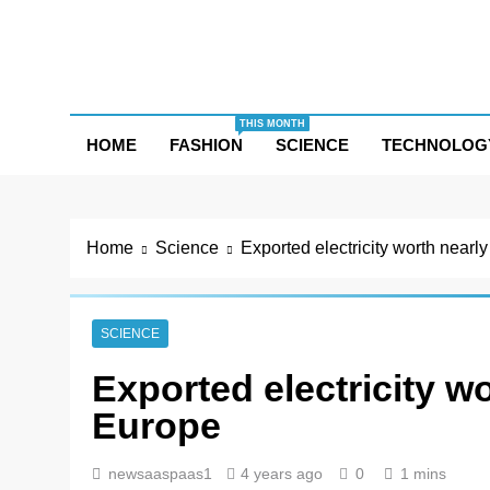
Skip
to
content
THIS MONTH
HOME
FASHION
SCIENCE
TECHNOLOG
Home
Science
Exported electricity worth nearly
SCIENCE
Exported electricity wo
Europe
newsaaspaas1
4 years ago
0
1 mins