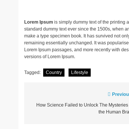
Lorem Ipsum
is simply dummy text of the printing 
standard dummy text ever since the 1500s, when an 
make a type specimen book. It has survived not only f
remaining essentially unchanged. It was popularised
Lorem Ipsum passages, and more recently with desk
versions of Lorem Ipsum.
Tagged:
Country
Lifestyle
Post
Previou
navigation
How Science Failed to Unlock The Mysteries 
the Human Bra