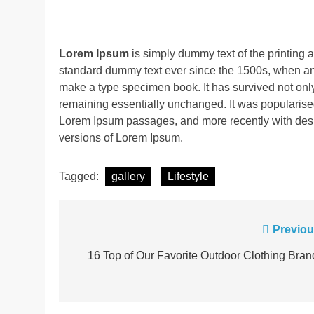
Lorem Ipsum
is simply dummy text of the printing 
standard dummy text ever since the 1500s, when an 
make a type specimen book. It has survived not only f
remaining essentially unchanged. It was popularised
Lorem Ipsum passages, and more recently with desk
versions of Lorem Ipsum.
Tagged:
gallery
Lifestyle
Post
Previou
navigation
16 Top of Our Favorite Outdoor Clothing Bran