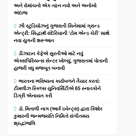
અને રોમાંચનો એક તદ્દન નવો અને અનોખો
અંદાજ
ઝી સ્ટુડિયોઝનું ગુજરાતી સિનેમામાં ગ્રાન્ડ
એન્ટ્રી: સિદ્ધાર્થ રાંદેરિયાની ‘ટોમ એન્ડ ચેરી’ સાથે
નવા યુગની શરૂઆત
ડીઝાઇન કેફેએ સુરતીઓ માટે નવું
એક્સપિરિયન્સ સેન્ટર ખોલ્યું, ગુજરાતમાં પોતાની
હાજરી વધુ મજબૂત બનાવી
ભારતના ભવિષ્યના કાર્યબળને તૈયાર કરતાં:
ટીમલીઝ સ્કિલ્સ યુનિવર્સિટીએ 65 સ્નાતકોને
ડિગ્રી એનાયત કરી
ડો. મિતાલી નાગ (આર્ક ઇવેન્ટ્સ) દ્વારા કિશોર
કુમારની જન્મજયંતિ નિમિત્તે સંગીતમય
શ્રદ્ધાંજલિ