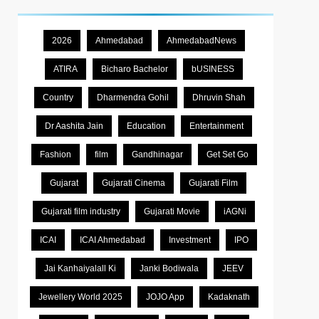
2026
Ahmedabad
AhmedabadNews
ATIRA
Bicharo Bachelor
bUSINESS
Country
Dharmendra Gohil
Dhruvin Shah
Dr Aashita Jain
Education
Entertainment
Fashion
film
Gandhinagar
Get Set Go
Gujarat
Gujarati Cinema
Gujarati Film
Gujarati film industry
Gujarati Movie
iAGNi
ICAI
ICAI Ahmedabad
Investment
IPO
Jai Kanhaiyalall Ki
Janki Bodiwala
JEEV
Jewellery World 2025
JOJO App
Kadaknath