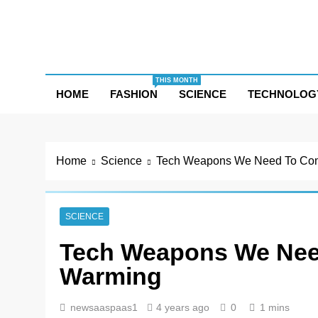
Skip
to
content
THIS MONTH
HOME
FASHION
SCIENCE
TECHNOLOG
Home
Science
Tech Weapons We Need To Com
SCIENCE
Tech Weapons We Nee
Warming
newsaaspaas1
4 years ago
0
1 mins