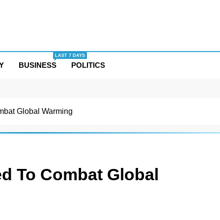
LAST 7 DAYS
Y
BUSINESS
POLITICS
bat Global Warming
d To Combat Global