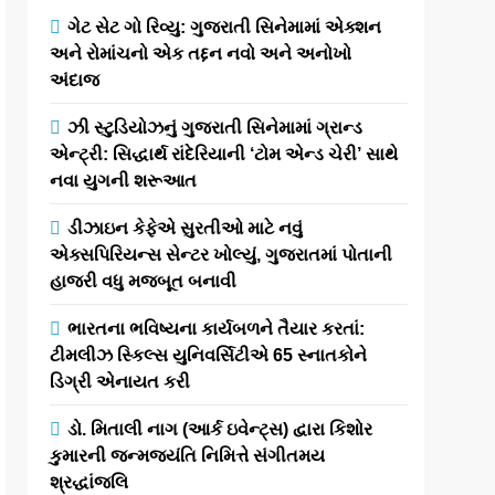
ગેટ સેટ ગો રિવ્યુ: ગુજરાતી સિનેમામાં એક્શન
અને રોમાંચનો એક તદ્દન નવો અને અનોખો
અંદાજ
ઝી સ્ટુડિયોઝનું ગુજરાતી સિનેમામાં ગ્રાન્ડ
એન્ટ્રી: સિદ્ધાર્થ રાંદેરિયાની ‘ટોમ એન્ડ ચેરી’ સાથે
નવા યુગની શરૂઆત
ડીઝાઇન કેફેએ સુરતીઓ માટે નવું
એક્સપિરિયન્સ સેન્ટર ખોલ્યું, ગુજરાતમાં પોતાની
હાજરી વધુ મજબૂત બનાવી
ભારતના ભવિષ્યના કાર્યબળને તૈયાર કરતાં:
ટીમલીઝ સ્કિલ્સ યુનિવર્સિટીએ 65 સ્નાતકોને
ડિગ્રી એનાયત કરી
ડો. મિતાલી નાગ (આર્ક ઇવેન્ટ્સ) દ્વારા કિશોર
કુમારની જન્મજયંતિ નિમિત્તે સંગીતમય
શ્રદ્ધાંજલિ