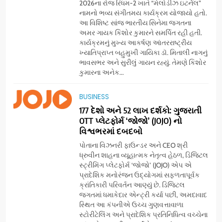
2026ના રોજ રિધમ-2 ખાતે “મેલોડીઝ ઇટર્નલ”
નામનો ભવ્ય સંગીતમય કાર્યક્રમ યોજાયો હતો.
આ વિશિષ્ટ સાંજ ભારતીય સિનેમા જગતના
અમર ગાયક કિશોર કુમારને સમર્પિત રહી હતી.
કાર્યક્રમનું મુખ્ય આકર્ષણ આંતરરાષ્ટ્રીય
ખ્યાતિપ્રાપ્ત બહુમુખી ગાયિકા ડૉ. મિતાલી નાગનું
ભાવસભર અને સુરીલું ગાયન રહ્યું. તેમણે કિશોર
કુમારના અનેક...
5
BUSINESS
સેમસંગ વિશ્વ યુવા કૌશલ્ય
દિવસની ઉજવણી કરે છે, સેમસંગ
177 દેશો અને 52 લાખ દર્શકો: ગુજરાતી
OTT પ્લેટફોર્મ ‘જોજો’ (JOJO) નો
દોસ્ત કૌશલ્ય વિકાસ કાર્યક્રમના
BUSINESS
CSR
વિશ્વભરમાં દબદબો
30 ટોચના પ્રતિભાશાળી
વિદ્યાર્થીઓનું સન્માન કરે છે
પોતાના વિઝનરી ફાઉન્ડર અને CEO શ્રી
6
ધ્રુવીન શાહના વ્યૂહાત્મક નેતૃત્વ હેઠળ, ડિજિટલ
આયુદા ઓર્ગેનિક્સ દ્વારા
સ્ટ્રીમિંગ પ્લેટફોર્મ ‘જોજો’ (JOJO) એપ એ
ગુજરાતના 5 શહેરોમાં રિટેલ સ્ટોર્સ
પ્રાદેશિક મનોરંજન ઉદ્યોગમાં સફળતાપૂર્વક
ક્રાંતિકારી પરિવર્તન આણ્યું છે. ડિજિટલ
અને ગીર ગાયના વૈદિક વલોણા ઘી-
BUSINESS
જગતમાં ધમાકેદાર એન્ટ્રી કર્યા પછી, અમદાવાદ
દૂધની શુદ્ધ સેવાઓ સાથે વ્યાપક
સ્થિત આ કંપનીએ ઉચ્ચ ગુણવત્તાવાળા
વિસ્તરણ
સ્ટોરીટેલિંગ અને પ્રાદેશિક પ્રતિનિધિત્વ વચ્ચેના
7