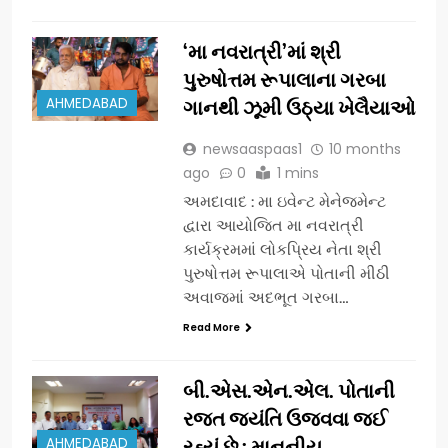
‘મા નવરાત્રી’માં શ્રી
પુરુષોત્તમ રૂપાલાના ગરબા
AHMEDABAD
ગાનથી ઝૂમી ઉઠ્યા ખેલૈયાઓ
newsaaspaas1
10 months
ago
0
1 mins
અમદાવાદ : મા ઇવેન્ટ મેનેજમેન્ટ
દ્વારા આયોજિત મા નવરાત્રી
કાર્યક્રમમાં લોકપ્રિય નેતા શ્રી
પુરુષોત્તમ રૂપાલાએ પોતાની મીઠી
અવાજમાં અદભૂત ગરબા…
Read More
બી.એસ.એન.એલ. પોતાની
રજત જયંતિ ઉજવવા જઈ
AHMEDABAD
રહ્યું છે ; માનનીય