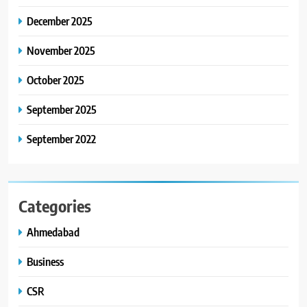
અમદાવાદમાં ભારે વરસાદ વચ્ચે
December 2025
ફિલ્મ ‘ગેટ સેટ ગો’ની ‘ટીમ
ચિરંજીવી’ માનવતાના કાર્ય માટે
November 2025
AHMEDABAD
CSR
આગળ આવી: ગુલબાઈ ટેકરાના
પ્રભાવિત પરિવારોને ફૂડ પેકેટ્સ
October 2025
અને પીવાના પાણીનું વિતરણ કર્યું
September 2025
September 2022
Categories
Ahmedabad
Business
CSR