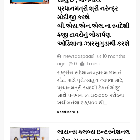
પ્રધાનમંત્રી શ્રી નરેન્દ્ર
મોદીજી કરશે
બી.એસ.એન.એલ.ના સ્વદેશી
4જી ટાવરોનું લોકાર્પણ
ઓડિશાના ઝારસુગુડાથી કરશે
newsaaspaas1
10 months
ago
0
1 mins
રાષ્ટ્રીય સંદેશાવ્યવહાર માળખાને
મોટા પાયે પ્રોત્સાહન આપવા માટે,
પ્રધાનમંત્રી સ્વદેશી ટેકનોલોજી
સાથે લગભગ રૂ. ૩૭,૦૦૦ કરોડના
ખર્ચે બનેલા ૯૭,૫૦૦ થી…
Read More
લાયન્સ ક્લબ્સ ઇન્ટરનેશનલ