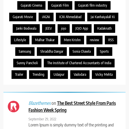
Gujarati Cinema
Gujarati Film
Gujarati film industry
Gujarati Movie
iAGNi
ICAI Ahmedabad
Jai Kanhaiyalall Ki
Janki Bodiwala
JEEV
jojo
JOJO App
Kadaknath
Lifestyle
Malhar Thakar
Mere Krishn
review
RSS
Samsung
Shraddha Dangar
Sonia Chawla
Sports
Sunny Pancholi
The Institute of Chartered Accountants of India
Trailer
Trending
Udaipur
Vadodara
Vicky Mehta
on
The Best Street Style From Paris
Blazethemes
Fashion Week Spring
September 29, 2022
Lorem Ipsum is simply dummy text of the printing and