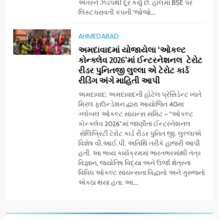
અંતરને ઝડપથી દૂર કર્યું છે. હાલમાં BSE પર
‘ગેટ સેટ ગો’ નું પાવર-પેક્ડ ટ્રેલર
લિસ્ટ ધરાવતી કંપની ‘જોજો...
લોન્ચ: 7 ઓગસ્ટે રિલીઝ થઈ રહેલ
આ ફિલ્મમાં હાઇ-ટેક VFX જોવા
ENTERTAINMENT
AHMEDABAD
મળશે
અમદાવાદમાં યોજાયેલા ‘ઓકલ્ટ
કોન્ક્લેવ 2026’માં ઈન્ટરનેશનલ ટેરોટ
8
રીડર પુનિતજી લુલ્લા એ ટેરોટ કાર્ડ
અમદાવાદમાં ભારે વરસાદ વચ્ચે
રીડિંગ અંગે માહિતી આપી
ફિલ્મ ‘ગેટ સેટ ગો’ની ‘ટીમ
ચિરંજીવી’ માનવતાના કાર્ય માટે
અમદાવાદ: અમદાવાદની હોટેલ પ્રેસિડેન્ટ ખાતે
AHMEDABAD
CSR
મિરલ ફાઉન્ડેશન દ્વારા આયોજિત 40મા
આગળ આવી: ગુલબાઈ ટેકરાના
ગ્લોબલ ઓકલ્ટ સાયન્સ સમિટ – “ઓકલ્ટ
પ્રભાવિત પરિવારોને ફૂડ પેકેટ્સ
કોન્ક્લેવ 2026″માં જાણીતા ઈન્ટરનેશનલ
1
અને પીવાના પાણીનું વિતરણ કર્યું
સેલિબ્રિટી ટેરોટ કાર્ડ રીડર પુનિત જી. લુલ્લાએ
ડો. મિતાલી નાગ (આર્ક ઇવેન્ટ્સ)
વિશેષ વી.આઈ.પી. અતિથિ તરીકે હાજરી આપી
દ્વારા કિશોર કુમારની જન્મજયંતિ
હતી. આ ભવ્ય કાર્યક્રમમાં ભારતભરમાંથી તંત્ર
નિમિત્તે સંગીતમય શ્રદ્ધાંજલિ
AHMEDABAD
વિજ્ઞાન, જ્યોતિષ વિદ્યા અને ઉર્જા ક્ષેત્રના
વિવિધ ઓકલ્ટ સાયન્સના વિદ્વાનો અને ગુરુજનો
એકઠા થયા હતા. આ...
2
177 દેશો અને 52 લાખ દર્શકો:
ગુજરાતી OTT પ્લેટફોર્મ ‘જોજો’