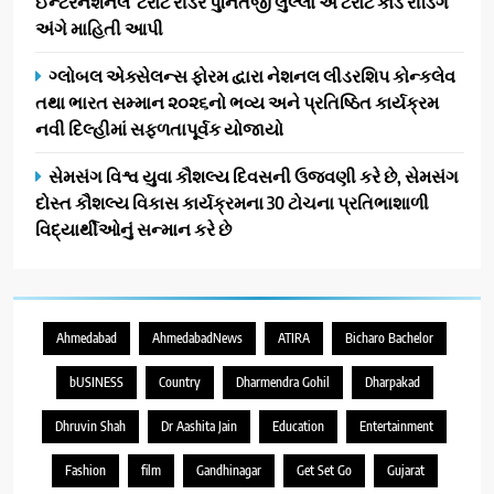
ઈન્ટરનેશનલ ટેરોટ રીડર પુનિતજી લુલ્લા એ ટેરોટ કાર્ડ રીડિંગ
અંગે માહિતી આપી
ગ્લોબલ એક્સેલન્સ ફોરમ દ્વારા નેશનલ લીડરશિપ કોન્કલેવ
તથા ભારત સમ્માન ૨૦૨૬નો ભવ્ય અને પ્રતિષ્ઠિત કાર્યક્રમ
નવી દિલ્હીમાં સફળતાપૂર્વક યોજાયો
સેમસંગ વિશ્વ યુવા કૌશલ્ય દિવસની ઉજવણી કરે છે, સેમસંગ
દોસ્ત કૌશલ્ય વિકાસ કાર્યક્રમના 30 ટોચના પ્રતિભાશાળી
વિદ્યાર્થીઓનું સન્માન કરે છે
Ahmedabad
AhmedabadNews
ATIRA
Bicharo Bachelor
bUSINESS
Country
Dharmendra Gohil
Dharpakad
Dhruvin Shah
Dr Aashita Jain
Education
Entertainment
Fashion
film
Gandhinagar
Get Set Go
Gujarat