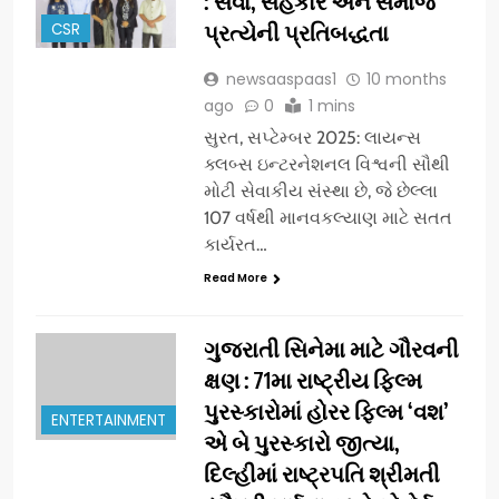
: સેવા, સહકાર અને સમાજ
CSR
પ્રત્યેની પ્રતિબદ્ધતા
newsaaspaas1
10 months
ago
0
1 mins
સુરત, સપ્ટેમ્બર 2025: લાયન્સ
ક્લબ્સ ઇન્ટરનેશનલ વિશ્વની સૌથી
મોટી સેવાકીય સંસ્થા છે, જે છેલ્લા
107 વર્ષથી માનવકલ્યાણ માટે સતત
કાર્યરત…
Read More
ગુજરાતી સિનેમા માટે ગૌરવની
ક્ષણ : 71મા રાષ્ટ્રીય ફિલ્મ
પુરસ્કારોમાં હોરર ફિલ્મ ‘વશ’
ENTERTAINMENT
એ બે પુરસ્કારો જીત્યા,
દિલ્હીમાં રાષ્ટ્રપતિ શ્રીમતી