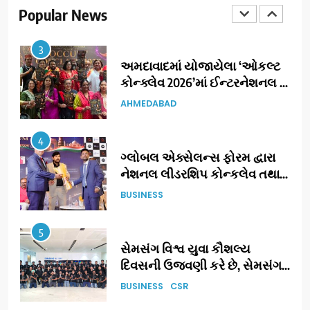
(JOJO) નો વિશ્વભરમાં દબદબો
Popular News
BUSINESS
3
અમદાવાદમાં યોજાયેલા ‘ઓકલ્ટ
કોન્ક્લેવ 2026’માં ઈન્ટરનેશનલ
ટેરોટ રીડર પુનિતજી લુલ્લા એ ટેરોટ
AHMEDABAD
કાર્ડ રીડિંગ અંગે માહિતી આપી
4
ગ્લોબલ એક્સેલન્સ ફોરમ દ્વારા
નેશનલ લીડરશિપ કોન્કલેવ તથા
ભારત સમ્માન ૨૦૨૬નો ભવ્ય અને
BUSINESS
પ્રતિષ્ઠિત કાર્યક્રમ નવી દિલ્હીમાં
સફળતાપૂર્વક યોજાયો
5
સેમસંગ વિશ્વ યુવા કૌશલ્ય
દિવસની ઉજવણી કરે છે, સેમસંગ
દોસ્ત કૌશલ્ય વિકાસ કાર્યક્રમના
BUSINESS
CSR
30 ટોચના પ્રતિભાશાળી