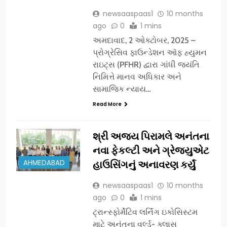
newsaaspaas1
10 months
ago
0
1 mins
અમદાવાદ, 2 ઓક્ટોબર, 2025 –
પ્રોગ્રેસિવ ફાઉન્ડેશન ઑફ હ્યુમન
રાઇટ્સ (PFHR) દ્વારા ગાંધી જયંતિ
નિમિત્તે માનવ અધિકાર અને
સામાજિક ન્યાય…
Read More
શ્રી અજય પિરામલે અનંતના
નવા ફેકલ્ટી અને ગ્રેજ્યુએટ
AHMEDABAD
હાઉસિંગનું અનાવરણ કર્યું
newsaaspaas1
10 months
ago
0
1 mins
ટ્રાન્સ્ફોર્મેટિવ લર્નિંગ ઇકોસિસ્ટમ
માટે અનંતના વર્લ્ડ- ક્લાસ