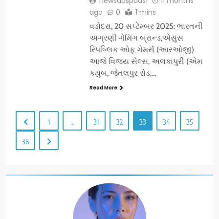
newsaaspaas1
11 months
ago
0
1 mins
વડોદરા, 20 સપ્ટેમ્બર 2025: ભારતની
અગ્રણી ગેમિંગ બ્રાન્ડ,એસુસ
રિપબ્લિક ઓફ ગેમર્સ (આરઓજી)
આજે વિજય સેલ્સ, અલકાપુરી (એમ
ક્યુબ, જેતલપુર રોડ,…
Read More
1
…
31
32
33
34
35
36