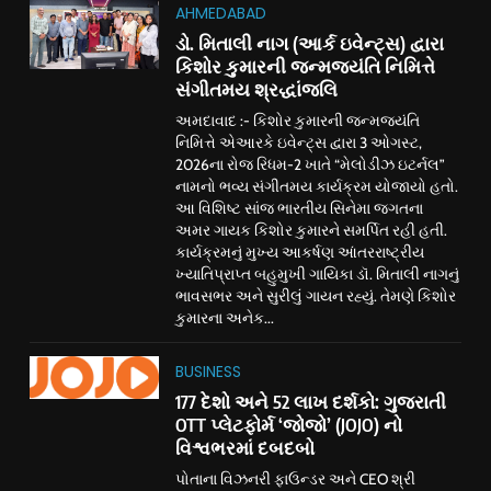
AHMEDABAD
ડો. મિતાલી નાગ (આર્ક ઇવેન્ટ્સ) દ્વારા
કિશોર કુમારની જન્મજયંતિ નિમિત્તે
સંગીતમય શ્રદ્ધાંજલિ
અમદાવાદ :- કિશોર કુમારની જન્મજયંતિ
નિમિત્તે એઆરકે ઇવેન્ટ્સ દ્વારા 3 ઓગસ્ટ,
2026ના રોજ રિધમ-2 ખાતે “મેલોડીઝ ઇટર્નલ”
નામનો ભવ્ય સંગીતમય કાર્યક્રમ યોજાયો હતો.
આ વિશિષ્ટ સાંજ ભારતીય સિનેમા જગતના
અમર ગાયક કિશોર કુમારને સમર્પિત રહી હતી.
કાર્યક્રમનું મુખ્ય આકર્ષણ આંતરરાષ્ટ્રીય
ખ્યાતિપ્રાપ્ત બહુમુખી ગાયિકા ડૉ. મિતાલી નાગનું
ભાવસભર અને સુરીલું ગાયન રહ્યું. તેમણે કિશોર
કુમારના અનેક...
BUSINESS
177 દેશો અને 52 લાખ દર્શકો: ગુજરાતી
OTT પ્લેટફોર્મ ‘જોજો’ (JOJO) નો
વિશ્વભરમાં દબદબો
પોતાના વિઝનરી ફાઉન્ડર અને CEO શ્રી