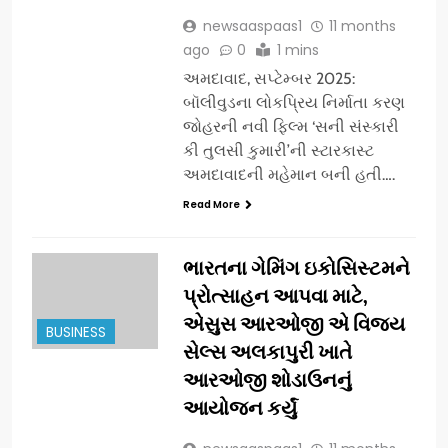
newsaaspaas1
11 months
ago
0
1 mins
અમદાવાદ, સપ્ટેમ્બર 2025:
બૉલીવુડના લોકપ્રિય નિર્માતા કરણ
જોહરની નવી ફિલ્મ ‘સની સંસ્કારી
કી તુલસી કુમારી’ની સ્ટારકાસ્ટ
અમદાવાદની મહેમાન બની હતી….
Read More
ભારતના ગેમિંગ ઇકોસિસ્ટમને
પ્રોત્સાહન આપવા માટે,
એસુસ આરઓજી એ વિજય
BUSINESS
સેલ્સ અલકાપુરી ખાતે
આરઓજી શોડાઉનનું
આયોજન કર્યું