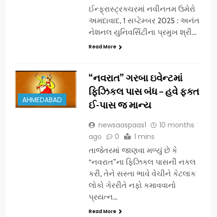
ઈન્ફ્રાસ્ટ્રક્ચરમાં નવીનતમ ઉમેરો
અમદાવાદ, 1 સપ્ટેમ્બર 2025 : અનંત
નેશનલ યુનિવર્સિટીના પ્રમુખ શ્રી…
Read More
“નવરાત” ગરબા ઇવેન્ટમાં
ફિઝિકલ પાસ બંધ – હવે ફક્ત
AHMEDABAD
ઈ-પાસ જ માન્ય
newsaaspaas1
10 months
ago
0
1 mins
તાજેતરમાં જાણવા મળ્યું છે કે
“નવરાત”ના ફિઝિકલ પાસની નકલ
કરી, તેને સસ્તા ભાવે વેચીને કેટલાક
લોકો ગેરરીતે નફો કમાવવાનો
પ્રયત્ન…
Read More