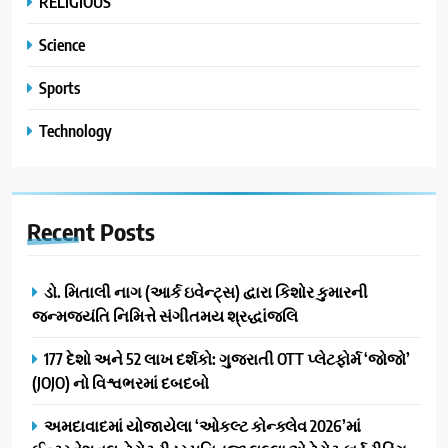
RELIGIOUS
Science
Sports
Technology
Recent
Posts
ડો. મિતાલી નાગ (આર્ક ઇવેન્ટ્સ) દ્વારા કિશોર કુમારની
જન્મજયંતિ નિમિત્તે સંગીતમય શ્રદ્ધાંજલિ
177 દેશો અને 52 લાખ દર્શકો: ગુજરાતી OTT પ્લેટફોર્મ ‘જોજો’
(JOJO) નો વિશ્વભરમાં દબદબો
અમદાવાદમાં યોજાયેલા ‘ઓકલ્ટ કોન્ક્લેવ 2026’માં