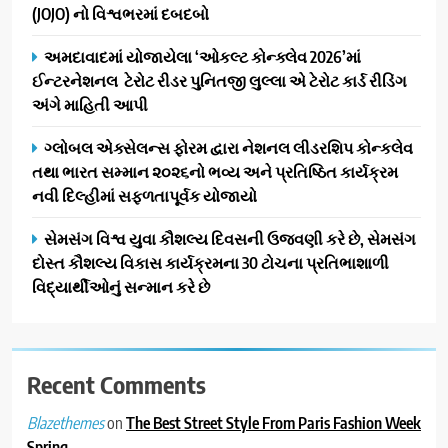
(JOJO) નો વિશ્વભરમાં દબદબો
દ્વારા કિશોર કુમારની જન્મજયંતિ
નિમિત્તે સંગીતમય શ્રદ્ધાંજલિ
AHMEDABAD
અમદાવાદમાં યોજાયેલા ‘ઓકલ્ટ કોન્ક્લેવ 2026’માં
ઈન્ટરનેશનલ ટેરોટ રીડર પુનિતજી લુલ્લા એ ટેરોટ કાર્ડ રીડિંગ
2
અંગે માહિતી આપી
177 દેશો અને 52 લાખ દર્શકો:
ગુજરાતી OTT પ્લેટફોર્મ ‘જોજો’
ગ્લોબલ એક્સેલન્સ ફોરમ દ્વારા નેશનલ લીડરશિપ કોન્કલેવ
(JOJO) નો વિશ્વભરમાં દબદબો
તથા ભારત સમ્માન ૨૦૨૬નો ભવ્ય અને પ્રતિષ્ઠિત કાર્યક્રમ
BUSINESS
નવી દિલ્હીમાં સફળતાપૂર્વક યોજાયો
3
સેમસંગ વિશ્વ યુવા કૌશલ્ય દિવસની ઉજવણી કરે છે, સેમસંગ
અમદાવાદમાં યોજાયેલા ‘ઓકલ્ટ
દોસ્ત કૌશલ્ય વિકાસ કાર્યક્રમના 30 ટોચના પ્રતિભાશાળી
કોન્ક્લેવ 2026’માં ઈન્ટરનેશનલ
વિદ્યાર્થીઓનું સન્માન કરે છે
ટેરોટ રીડર પુનિતજી લુલ્લા એ ટેરોટ
AHMEDABAD
કાર્ડ રીડિંગ અંગે માહિતી આપી
4
Recent Comments
ગ્લોબલ એક્સેલન્સ ફોરમ દ્વારા
નેશનલ લીડરશિપ કોન્કલેવ તથા
on
The Best Street Style From Paris Fashion Week
Blazethemes
ભારત સમ્માન ૨૦૨૬નો ભવ્ય અને
BUSINESS
Spring