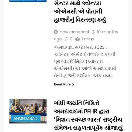
સેન્ટર સાથે ક્વોન્ટમ
એએમસી એ પોતાની
હાજરીનું વિસ્તરણ કર્યું
newsaaspaas1
10 months
ago
0
1 mins
અમદાવાદ, સપ્ટેમ્બર, 2025 :
ક્વોન્ટમ એસેટ મેનેજમેન્ટ કંપની
પ્રાઇવેટ લિમિટેડ (ક્વોન્ટમ
એએમસી) એ આજે ​​અમદાવાદમાં
તેની હાજરી દર્શાવતા એક નવા…
Read More
ગાંધી જયંતિ નિમિત્તે
અમદાવાદમાં PFHR દ્વારા
AHMEDABAD
‘મિશન સ્વચ્છ ભારત’ રાષ્ટ્રીય
સંમેલન સફળતાપૂર્વક યોજાયું