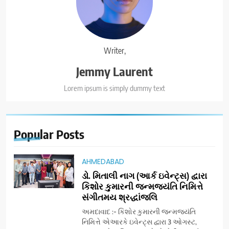
Writer,
Jemmy Laurent
Lorem ipsum is simply dummy text
Popular
Posts
AHMEDABAD
ડો. મિતાલી નાગ (આર્ક ઇવેન્ટ્સ) દ્વારા
કિશોર કુમારની જન્મજયંતિ નિમિત્તે
સંગીતમય શ્રદ્ધાંજલિ
અમદાવાદ :- કિશોર કુમારની જન્મજયંતિ
નિમિત્તે એઆરકે ઇવેન્ટ્સ દ્વારા 3 ઓગસ્ટ,