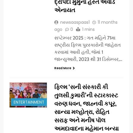
દ્રૌપદી મુર્મુના હસ્તે એવોર્ડ
એનાયત
newsaaspaas1
11 months
ago
0
1 mins
સપ્ટેમ્બર 2025 : ગત મહિને 71મા
રાષ્ટ્રીય ફિલ્મ પુરસ્કારોની જાહેરાત
કરવામાં આવી હતી, જેમાં 1
જાન્યુઆરી, 2023 થી 31 ડિસેમ્બર,…
Read More
ફિલ્મ ‘સની સંસ્કારી કી
તુલસી કુમારી’ની સ્ટારકાસ્ટ
ENTERTAINMENT
વરુણ ધવન, જાહ્નવી કપૂર,
સાન્યા મલ્હોત્રા, રોહિત
સરાફ અને મનીષ પૉલ
અમદાવાદના મહેમાન બન્યા