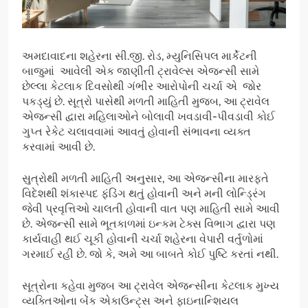
અમદાવાદના શહેરના સી.જી. રોડ, મ્યુનિસિપલ માર્કેટની
બાજુમાં આવેલી એક જાણીતી ટ્રાવેલ્સ એજન્સી સામે
છેલ્લા કેટલાક દિવસોથી ગંભીર આરોપોની ચર્ચા એ જોર
પકડ્યું છે. સૂત્રો પાસેથી મળતી માહિતી મુજબ, આ ટ્રાવેલ
એજન્સી દ્વારા મહિલાઓને બોલાવી ખવડાવી-પીવડાવી કોઈ
ગુપ્ત રેકેટ ચલાવવામાં આવતું હોવાની સંભાવના વ્યક્ત
કરવામાં આવી છે.
સુત્રોથી મળતી માહિતી અનુસાર, આ એજન્સીના મારફતે
વિદેશથી શંકાસ્પદ ફંડિંગ થતું હોવાની અને મની લોન્ડ્રિંગ
જેવી પ્રવૃત્તિઓ ચાલતી હોવાની વાત પણ માહિતી સામે આવી
છે. એજન્સી સામે ભૂતકાળમાં ઇન્કમ ટેક્સ વિભાગ દ્વારા પણ
કાર્યવાહી થઈ ચૂકી હોવાની ચર્ચા શહેરના વેપારી વર્તુળોમાં
ગરમાઈ રહી છે. જો કે, અમે આ બાબતે કોઈ પુષ્ટિ કરતાં નથી.
સૂત્રોના કહેવા મુજબ આ ટ્રાવેલ એજન્સીના કેટલાક મુખ્ય
વ્યક્તિઓના બેંક એકાઉન્ટ્સ અને ફાઇનાન્શિયલ