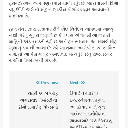
ટ્રાન્ઝેક્શન અંગે પણ તપાસ ચાલી રહી છે, જો તપાસની દિશા
વધુ ઊંડી જશે તો મોટું નાણાકીય કૌભાંડ બહાર આવવાની
શક્યતા છે.
હાલ તંત્ર દ્વારા સત્તાવાર રીતે કોઈ નિવેદન આપવામાં આવ્યું
નથી, પરંતુ સૂત્રો જણાવે છે કે તપાસ એજન્સીઓ જરૂરી
માહિતી એકત્ર કરી રહી છે અને ટૂંક સમયમાં આ મામલે મોટું
ખુલાસું થવાની આશા છે. જો આ તમામ આરોપો સાચા સાબિત
થશે, તો આ કેસ માત્ર અમદાવાદ જ નહીં પરંતુ રાજ્યસ્તરે
ચર્ચાનો વિષય બની શકે છે.
Post
Previous:
Next:
navigation
રોટરી ક્લબ ઓફ
ડિવાઈન ચાઈલ્ડ
અમદાવાદ મેજેસ્ટીનો
ઇન્ટરનેશનલ સ્કુલ,
21મો સમારોહ યોજાયો
અમદાવાદ ખાતે યુથ
માઈન્ડમાં ઇનોવેશન
લાવવા માટે “સ્ટાર્ટઅપ યુ
આઈડિયા હેકાથોન”નું