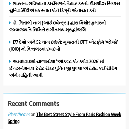
ભારતના ભવિષ્યના કાર્યબળને તૈયાર કરતાં: ટીમલીઝ સ્કિલ્સ
યુનિવર્સિટીએ 65 સ્નાતકોને ડિગ્રી એનાયત કરી
ડો. મિતાલી નાગ (આર્ક ઇવેન્ટ્સ) દ્વારા કિશોર કુમારની
જન્મજયંતિ નિમિત્તે સંગીતમય શ્રદ્ધાંજલિ
177 દેશો અને 52 લાખ દર્શકો: ગુજરાતી OTT પ્લેટફોર્મ ‘જોજો’
(JOJO) નો વિશ્વભરમાં દબદબો
અમદાવાદમાં યોજાયેલા ‘ઓકલ્ટ કોન્ક્લેવ 2026’માં
ઈન્ટરનેશનલ ટેરોટ રીડર પુનિતજી લુલ્લા એ ટેરોટ કાર્ડ રીડિંગ
અંગે માહિતી આપી
Recent Comments
on
The Best Street Style From Paris Fashion Week
Blazethemes
Spring