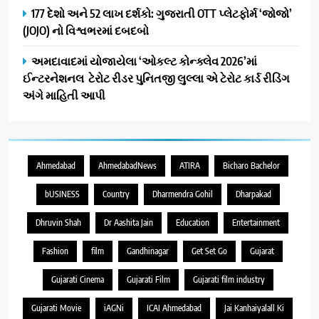
177 દેશો અને 52 લાખ દર્શકો: ગુજરાતી OTT પ્લેટફોર્મ ‘જોજો’
(JOJO) નો વિશ્વભરમાં દબદબો
અમદાવાદમાં યોજાયેલા ‘ઓકલ્ટ કોન્ક્લેવ 2026’માં
ઈન્ટરનેશનલ ટેરોટ રીડર પુનિતજી લુલ્લા એ ટેરોટ કાર્ડ રીડિંગ
અંગે માહિતી આપી
Ahmedabad
AhmedabadNews
ATIRA
Bicharo Bachelor
bUSINESS
Country
Dharmendra Gohil
Dharpakad
Dhruvin Shah
Dr Aashita Jain
Education
Entertainment
Fashion
film
Gandhinagar
Get Set Go
Gujarat
Gujarati Cinema
Gujarati Film
Gujarati film industry
Gujarati Movie
iAGNi
ICAI Ahmedabad
Jai Kanhaiyalall Ki