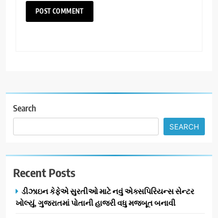
Search
SEARCH
Recent Posts
ડીઝાઇન કેફેએ સુરતીઓ માટે નવું એક્સપિરિયન્સ સેન્ટર
ખોલ્યું, ગુજરાતમાં પોતાની હાજરી વધુ મજબૂત બનાવી