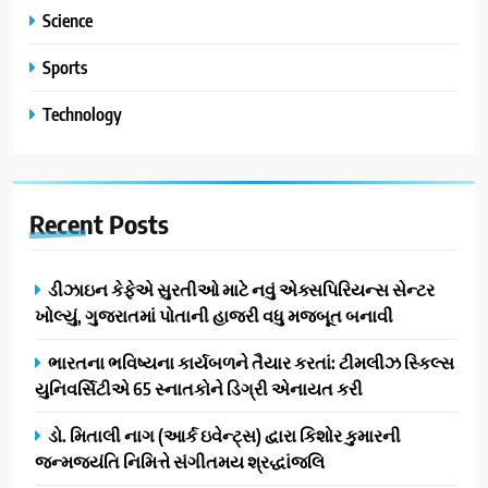
Science
Sports
Technology
Recent
Posts
ડીઝાઇન કેફેએ સુરતીઓ માટે નવું એક્સપિરિયન્સ સેન્ટર
ખોલ્યું, ગુજરાતમાં પોતાની હાજરી વધુ મજબૂત બનાવી
ભારતના ભવિષ્યના કાર્યબળને તૈયાર કરતાં: ટીમલીઝ સ્કિલ્સ
યુનિવર્સિટીએ 65 સ્નાતકોને ડિગ્રી એનાયત કરી
ડો. મિતાલી નાગ (આર્ક ઇવેન્ટ્સ) દ્વારા કિશોર કુમારની
જન્મજયંતિ નિમિત્તે સંગીતમય શ્રદ્ધાંજલિ