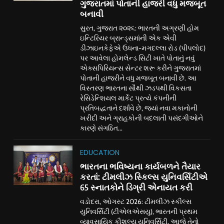
ગુજરાતમાં પોતાની હાજરી વધુ મજબૂત
બનાવી
સુરત, ગુજરાત ૨૦૨૬: ભારતની અગ્રણી હોમ
ઇન્ટિરિયર બ્રાન્ડ્સમાંની એક એવી
ડીઝાઇનકેફેએ ઉધના-મગદલ્લા રોડ (પીપલોદ)
પર આવેલા હોમલેન્ડ સિટી ખાતે પોતાનું નવું
એક્સપિરિયન્સ સેન્ટર શરૂ કરીને ગુજરાતમાં
પોતાની હાજરીને વધુ મજબૂત બનાવી છે. આ
વિસ્તરણ ભારતના સૌથી ઝડપથી વિકસતા
રેસિડેન્શિયલ માર્કેટ પ્રત્યે કંપનીની
પ્રતિબદ્ધતાને દર્શાવે છે, જ્યાં નવા મકાનોની
ખરીદી અને ગ્રાહકોની બદલાતી પસંદગીઓને
કારણે સંગઠિત...
EDUCATION
ભારતના ભવિષ્યના કાર્યબળને તૈયાર
કરતાં: ટીમલીઝ સ્કિલ્સ યુનિવર્સિટીએ
65 સ્નાતકોને ડિગ્રી એનાયત કરી
વડોદરા, ઓગસ્ટ 2026: ટીમલીઝ સ્કીલ્સ
યુનિવર્સિટી (ટીએલએસયુ), ભારતની પ્રથમ
વ્યાવસાયિક કૌશલ્ય યુનિવર્સિટી, આજે તેનો