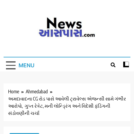
Skip
to
content
MENU
Home
Ahmedabad
અમદાવાદના CG રોડ પાસે આવેલી ટ્રાવેલ્સ એજન્સી સામે ગંભીર
આરોપો, ગુપ્ત રેકેટ, મની લોન્ડ્રિંગ અને વિદેશી ફંડિંગની
સંડોવણીની ચર્ચા