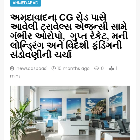
AHMEDABAD
અમદાવાદના CG રોડ પાસે
આવેલી ટ્રાવેલ્સ એજન્સી સામે
ગંભીર આરોપો, ગુપ્ત રેકેટ, મની
લોન્ડ્રિંગ અને વિદેશી ફંડિંગની
સંડોવણીની ચર્ચા
newsaaspaas1
10 months ago
0
1
mins