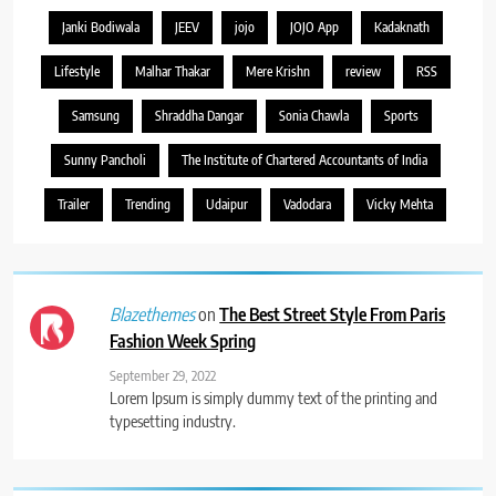
Janki Bodiwala
JEEV
jojo
JOJO App
Kadaknath
Lifestyle
Malhar Thakar
Mere Krishn
review
RSS
Samsung
Shraddha Dangar
Sonia Chawla
Sports
Sunny Pancholi
The Institute of Chartered Accountants of India
Trailer
Trending
Udaipur
Vadodara
Vicky Mehta
on
The Best Street Style From Paris
Blazethemes
Fashion Week Spring
September 29, 2022
Lorem Ipsum is simply dummy text of the printing and
typesetting industry.