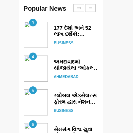
(આર્ક ઇવેન્ટ્સ) દ્વારા
કિશોર કુમારની
Popular News
AHMEDABAD
જન્મજયંતિ નિમિત્તે
સંગીતમય
3
શ્રદ્ધાંજલિ
177 દેશો અને 52
લાખ દર્શકો:
ગુજરાતી OTT
BUSINESS
પ્લેટફોર્મ ‘જોજો’
(JOJO) નો
4
વિશ્વભરમાં દબદબો
અમદાવાદમાં
યોજાયેલા ‘ઓકલ્ટ
કોન્ક્લેવ 2026’માં
AHMEDABAD
ઈન્ટરનેશનલ ટેરોટ
રીડર પુનિતજી લુલ્લા
5
એ ટેરોટ કાર્ડ રીડિંગ
ગ્લોબલ એક્સેલન્સ
અંગે માહિતી આપી
ફોરમ દ્વારા નેશનલ
લીડરશિપ કોન્કલેવ
BUSINESS
તથા ભારત સમ્માન
૨૦૨૬નો ભવ્ય અને
6
પ્રતિષ્ઠિત કાર્યક્રમ
સેમસંગ વિશ્વ યુવા
નવી દિલ્હીમાં