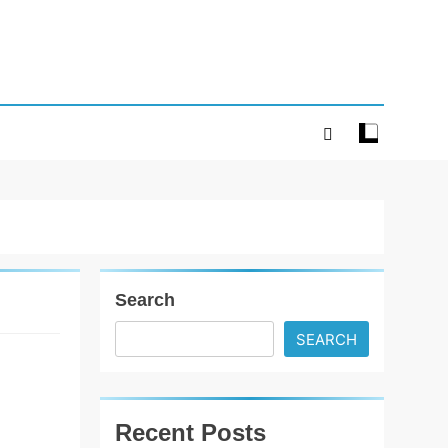
Search
SEARCH
ભાવનગરમાં સૌ
પ્રથમ
એક્સક્લુઝિવ
Recent Posts