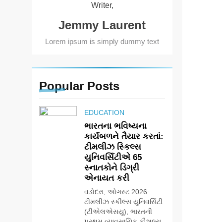
Writer,
Jemmy Laurent
Lorem ipsum is simply dummy text
Popular
Posts
EDUCATION
ભારતના ભવિષ્યના
કાર્યબળને તૈયાર કરતાં:
ટીમલીઝ સ્કિલ્સ
યુનિવર્સિટીએ 65
સ્નાતકોને ડિગ્રી
એનાયત કરી
વડોદરા, ઓગસ્ટ 2026:
ટીમલીઝ સ્કીલ્સ યુનિવર્સિટી
(ટીએલએસયુ), ભારતની
પ્રથમ વ્યાવસાયિક કૌશલ્ય