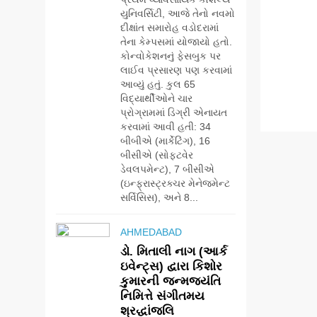
યુનિવર્સિટી, આજે તેનો નવમો
દીક્ષાંત સમારોહ વડોદરામાં
તેના કેમ્પસમાં યોજાયો હતો.
કોન્વોકેશનનું ફેસબુક પર
લાઈવ પ્રસારણ પણ કરવામાં
આવ્યું હતું. કુલ 65
વિદ્યાર્થીઓને ચાર
પ્રોગ્રામમાં ડિગ્રી એનાયત
કરવામાં આવી હતી: 34
બીબીએ (માર્કેટિંગ), 16
બીસીએ (સોફ્ટવેર
ડેવલપમેન્ટ), 7 બીસીએ
(ઇન્ફ્રાસ્ટ્રક્ચર મેનેજમેન્ટ
સર્વિસિસ), અને 8...
AHMEDABAD
ડો. મિતાલી નાગ (આર્ક
ઇવેન્ટ્સ) દ્વારા કિશોર
કુમારની જન્મજયંતિ
નિમિત્તે સંગીતમય
શ્રદ્ધાંજલિ