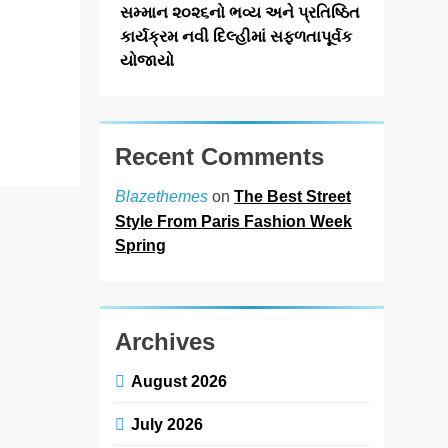
તરીકે એસુસ
સમ્માન ૨૦૨૬નો ભવ્ય અને પ્રતિષ્ઠિત
ઈન્ડિયા,
કાર્યક્રમ નવી દિલ્હીમાં સફળતાપૂર્વક
તાઇવાનની ટેક
યોજાયો
જાયન્ટે આજે…
Read More
Recent Comments
on
The Best Street
Blazethemes
Style From Paris Fashion Week
Spring
Archives
August 2026
July 2026