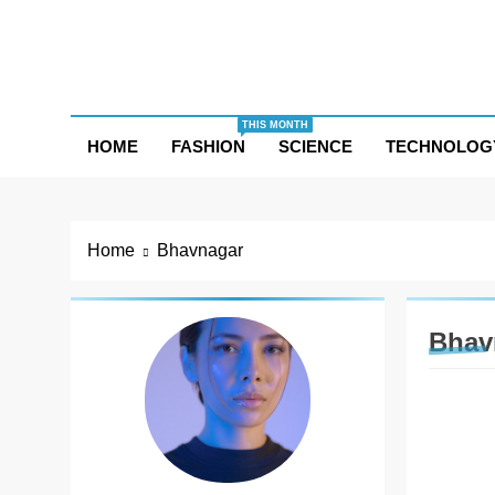
Skip
to
content
THIS MONTH
HOME
FASHION
SCIENCE
TECHNOLOG
Home
Bhavnagar
Bhav
BUSIN