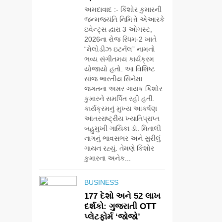
અમદાવાદ :- કિશોર કુમારની
જન્મજયંતિ નિમિત્તે એઆરકે
ઇવેન્ટ્સ દ્વારા 3 ઓગસ્ટ,
2026ના રોજ રિધમ-2 ખાતે
“મેલોડીઝ ઇટર્નલ” નામનો
ભવ્ય સંગીતમય કાર્યક્રમ
યોજાયો હતો. આ વિશિષ્ટ
સાંજ ભારતીય સિનેમા
જગતના અમર ગાયક કિશોર
કુમારને સમર્પિત રહી હતી.
કાર્યક્રમનું મુખ્ય આકર્ષણ
આંતરરાષ્ટ્રીય ખ્યાતિપ્રાપ્ત
બહુમુખી ગાયિકા ડૉ. મિતાલી
નાગનું ભાવસભર અને સુરીલું
5
ગાયન રહ્યું. તેમણે કિશોર
ગ્લોબલ એક્સેલન્સ
કુમારના અનેક...
ફોરમ દ્વારા નેશનલ
લીડરશિપ કોન્કલેવ
BUSINESS
તથા ભારત સમ્માન
BUSINESS
૨૦૨૬નો ભવ્ય અને
177 દેશો અને 52 લાખ
6
પ્રતિષ્ઠિત કાર્યક્રમ
દર્શકો: ગુજરાતી OTT
સેમસંગ વિશ્વ યુવા
નવી દિલ્હીમાં
પ્લેટફોર્મ ‘જોજો’
કૌશલ્ય દિવસની