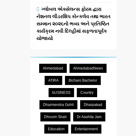
ગ્લોબલ એક્સેલન્સ ફોરમ દ્વારા
નેશનલ લીડરશિપ કોન્કલેવ તથા ભારત
સમ્માન ૨૦૨૬નો ભવ્ય અને પ્રતિષ્ઠિત
કાર્યક્રમ નવી દિલ્હીમાં સફળતાપૂર્વક
યોજાયો
Ahmedabad
AhmedabadNews
ATIRA
Bicharo Bachelor
bUSINESS
Country
Dharmendra Gohil
Dharpakad
Dhruvin Shah
Dr Aashita Jain
Education
Entertainment