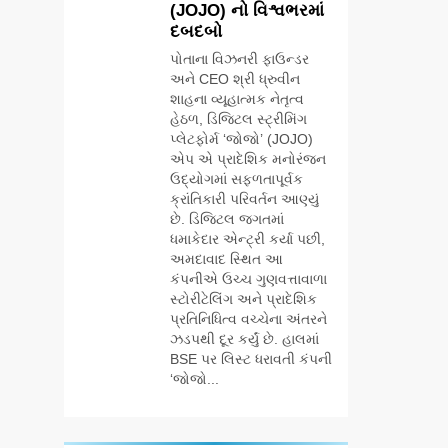
સફળતાપૂર્વક
(JOJO) નો વિશ્વભરમાં
ઉજવણી કરે છે,
BUSINESS
CSR
યોજાયો
દબદબો
સેમસંગ દોસ્ત
કૌશલ્ય વિકાસ
પોતાના વિઝનરી ફાઉન્ડર
7
કાર્યક્રમના 30
અને CEO શ્રી ધ્રુવીન
આયુદા ઓર્ગેનિક્સ
ટોચના પ્રતિભાશાળી
શાહના વ્યૂહાત્મક નેતૃત્વ
દ્વારા ગુજરાતના 5
વિદ્યાર્થીઓનું
હેઠળ, ડિજિટલ સ્ટ્રીમિંગ
શહેરોમાં રિટેલ સ્ટોર્સ
BUSINESS
સન્માન કરે છે
પ્લેટફોર્મ ‘જોજો’ (JOJO)
અને ગીર ગાયના
એપ એ પ્રાદેશિક મનોરંજન
વૈદિક વલોણા ઘી-
ઉદ્યોગમાં સફળતાપૂર્વક
8
દૂધની શુદ્ધ સેવાઓ
‘ગેટ સેટ ગો’ નું
ક્રાંતિકારી પરિવર્તન આણ્યું
સાથે વ્યાપક
પાવર-પેક્ડ ટ્રેલર
છે. ડિજિટલ જગતમાં
વિસ્તરણ
ધમાકેદાર એન્ટ્રી કર્યા પછી,
લોન્ચ: 7 ઓગસ્ટે
ENTERTAINMENT
અમદાવાદ સ્થિત આ
રિલીઝ થઈ રહેલ
કંપનીએ ઉચ્ચ ગુણવત્તાવાળા
આ ફિલ્મમાં હાઇ-ટેક
1
સ્ટોરીટેલિંગ અને પ્રાદેશિક
VFX જોવા મળશે
ભારતના ભવિષ્યના
પ્રતિનિધિત્વ વચ્ચેના અંતરને
કાર્યબળને તૈયાર
ઝડપથી દૂર કર્યું છે. હાલમાં
કરતાં: ટીમલીઝ
BSE પર લિસ્ટ ધરાવતી કંપની
EDUCATION
સ્કિલ્સ
‘જોજો...
યુનિવર્સિટીએ 65
2
સ્નાતકોને ડિગ્રી
ડો. મિતાલી નાગ
એનાયત કરી