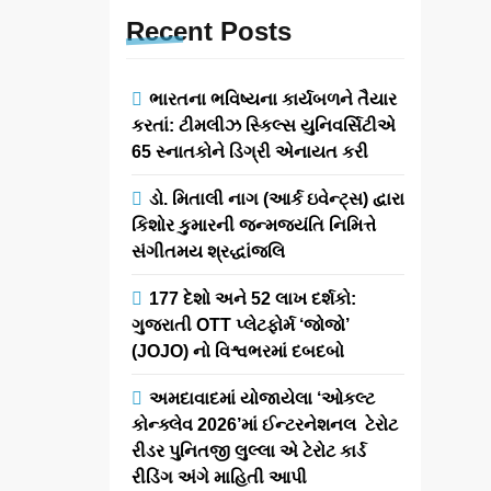
Recent
Posts
ભારતના ભવિષ્યના કાર્યબળને તૈયાર
કરતાં: ટીમલીઝ સ્કિલ્સ યુનિવર્સિટીએ
65 સ્નાતકોને ડિગ્રી એનાયત કરી
ડો. મિતાલી નાગ (આર્ક ઇવેન્ટ્સ) દ્વારા
કિશોર કુમારની જન્મજયંતિ નિમિત્તે
સંગીતમય શ્રદ્ધાંજલિ
177 દેશો અને 52 લાખ દર્શકો:
ગુજરાતી OTT પ્લેટફોર્મ ‘જોજો’
(JOJO) નો વિશ્વભરમાં દબદબો
અમદાવાદમાં યોજાયેલા ‘ઓકલ્ટ
કોન્ક્લેવ 2026’માં ઈન્ટરનેશનલ ટેરોટ
રીડર પુનિતજી લુલ્લા એ ટેરોટ કાર્ડ
રીડિંગ અંગે માહિતી આપી