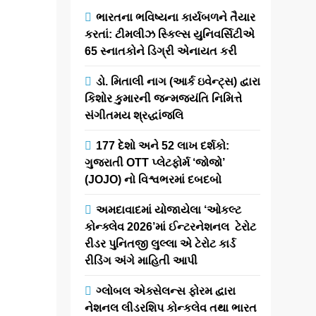
સ્ટોરના લોન્ચ
ભારતના ભવિષ્યના કાર્યબળને તૈયાર
કરવા સાથે
કરતાં: ટીમલીઝ સ્કિલ્સ યુનિવર્સિટીએ
એસુસ એ
65 સ્નાતકોને ડિગ્રી એનાયત કરી
સમગ્ર ભારતમાં
રિટેલ
ડો. મિતાલી નાગ (આર્ક ઇવેન્ટ્સ) દ્વારા
કિશોર કુમારની જન્મજયંતિ નિમિત્તે
વ્યૂહરચના
સંગીતમય શ્રદ્ધાંજલિ
મજબૂત બનાવી
177 દેશો અને 52 લાખ દર્શકો:
ગુજરાતી OTT પ્લેટફોર્મ ‘જોજો’
newsaaspaas1
2
(JOJO) નો વિશ્વભરમાં દબદબો
months
ago
0
1 mins
અમદાવાદમાં યોજાયેલા ‘ઓકલ્ટ
ભાવનગર, 26 મે
કોન્ક્લેવ 2026’માં ઈન્ટરનેશનલ ટેરોટ
2026: દેશભરમાં
રીડર પુનિતજી લુલ્લા એ ટેરોટ કાર્ડ
બ્રાન્ડના રિટેલ
રીડિંગ અંગે માહિતી આપી
ફૂટપ્રિન્ટને
મજબૂત કરવા
ગ્લોબલ એક્સેલન્સ ફોરમ દ્વારા
તરફના એક પગલા
નેશનલ લીડરશિપ કોન્કલેવ તથા ભારત